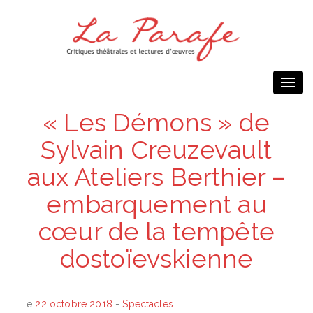
Togg
navi
« Les Démons » de
Sylvain Creuzevault
aux Ateliers Berthier –
embarquement au
cœur de la tempête
dostoïevskienne
Posted
Le
22 octobre 2018
-
Spectacles