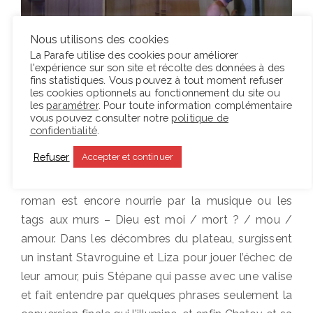
Nous utilisons des cookies
Entre ces grandes envolées, les éléments qui
La Parafe utilise des cookies pour améliorer
l'expérience sur son site et récolte des données à des
relèvent de l’intrigue sont encore moins posés que
fins statistiques. Vous pouvez à tout moment refuser
dans la première partie. De manière
les cookies optionnels au fonctionnement du site ou
les
paramétrer
. Pour toute information complémentaire
symptomatique, l’incendie qui ébranle la ville n’est
vous pouvez consulter notre
politique de
pas raconté, mais imposé de manière sensible au
confidentialité
.
public, asphyxié par une marée de fumée
Refuser
Accepter et continuer
seulement colorée par des gyrophares rouges.
L’ambiance apocalyptique qui caractérise la fin du
roman est encore nourrie par la musique ou les
tags aux murs – Dieu est moi / mort ? / mou /
amour. Dans les décombres du plateau, surgissent
un instant Stavroguine et Liza pour jouer l’échec de
leur amour, puis Stépane qui passe avec une valise
et fait entendre par quelques phrases seulement la