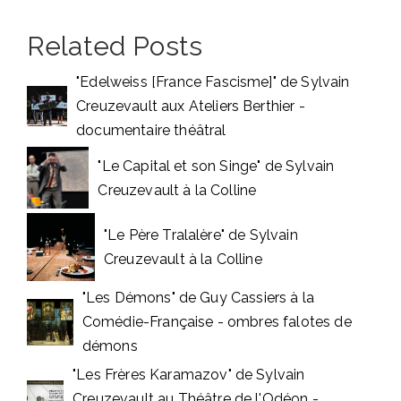
Related Posts
"Edelweiss [France Fascisme]" de Sylvain
Creuzevault aux Ateliers Berthier -
documentaire théâtral
"Le Capital et son Singe" de Sylvain
Creuzevault à la Colline
"Le Père Tralalère" de Sylvain
Creuzevault à la Colline
"Les Démons" de Guy Cassiers à la
Comédie-Française - ombres falotes de
démons
"Les Frères Karamazov" de Sylvain
Creuzevault au Théâtre de l'Odéon -