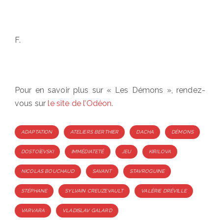
F.
Pour en savoir plus sur « Les Démons », rendez-
vous sur
le site de l’Odéon
.
Tags
ADAPTATION
ATELIERS BERTHIER
DACHA
DÉMONS
DOSTOÏEVSKI
IMMÉDIATETÉ
JEU
KIRILOVA
NICOLAS BOUCHAUD
SAVANT
STAVROGUINE
STÉPHANE
SYLVAIN CREUZEVAULT
VALÉRIE DRÉVILLE
VARVARA
VLADISLAV GALARD