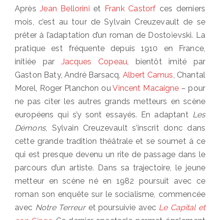
on
Après
Jean Bellorini
et
Frank Castorf
ces derniers
mois, c’est au tour de Sylvain Creuzevault de se
prêter à l’adaptation d’un roman de Dostoïevski. La
pratique est fréquente depuis 1910 en France,
initiée par
Jacques Copeau
, bientôt imité par
Gaston Baty, André Barsacq,
Albert Camus
, Chantal
Morel, Roger Planchon ou
Vincent Macaigne
– pour
ne pas citer les autres grands metteurs en scène
européens qui s’y sont essayés. En adaptant
Les
Démons
, Sylvain Creuzevault s’inscrit donc dans
cette grande tradition théâtrale et se soumet à ce
qui est presque devenu un rite de passage dans le
parcours d’un artiste. Dans sa trajectoire, le jeune
metteur en scène né en 1982 poursuit avec ce
roman son enquête sur le socialisme, commencée
avec
Notre Terreur
et poursuivie avec
Le Capital et