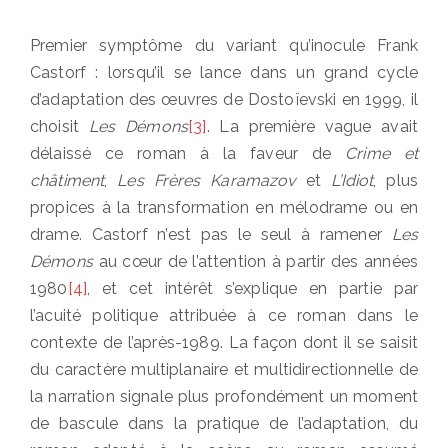
Premier symptôme du variant qu’inocule Frank
Castorf : lorsqu’il se lance dans un grand cycle
d’adaptation des œuvres de Dostoïevski en 1999, il
choisit
Les Démons
[3]
. La première vague avait
délaissé ce roman à la faveur de
Crime et
châtiment
,
Les Frères Karamazov
et
L’Idiot
, plus
propices à la transformation en mélodrame ou en
drame. Castorf n’est pas le seul à ramener
Les
Démons
au cœur de l’attention à partir des années
1980
[4]
, et cet intérêt s’explique en partie par
l’acuité politique attribuée à ce roman dans le
contexte de l’après-1989. La façon dont il se saisit
du caractère multiplanaire et multidirectionnelle de
la narration signale plus profondément un moment
de bascule dans la pratique de l’adaptation, du