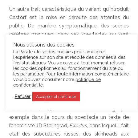
Un autre trait caractéristique du variant qu’introduit
Castorf est la mise en déroute des attentes du
public. De manière symptomatique, des scènes
célèbres manquent dans ses spectacles, ou sont
traitées de façon si insolite qu’elles paraissent
Nous utilisons des cookies
inconnues. À l’inverse, des épisodes délaissés par
La Parafe utilise des cookies pour améliorer
l'expérience sur son site et récolte des données à des
les adaptations de la première vague acquièrent
fins statistiques. Vous pouvez à tout moment refuser
une importance nouvelle. Ce processus
les cookies optionnels au fonctionnement du site ou
les
paramétrer
. Pour toute information complémentaire
d’étrangéification de l’œuvre adaptée est mis en
vous pouvez consulter notre
politique de
valeur par l’insertion d’éléments extérieurs, qui
confidentialité
.
entrent en collision avec le roman et en déplacent
Refuser
Accepter et continuer
souterrainement le sens. Dans
Die Brüder
Karamazow
(2015), le metteur en scène intègre par
exemple dans le cours du spectacle un texte de
l’anarchiste JD Stalingrad,
Exodus
, dans lequel il fait
état des subcultures russes, des skinheads aux