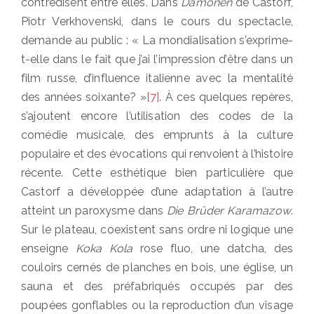
contredisent entre elles. Dans
Dämonen
de Castorf,
Piotr Verkhovenski, dans le cours du spectacle,
demande au public : « La mondialisation s’exprime-
t-elle dans le fait que j’ai l’impression d’être dans un
film russe, d’influence italienne avec la mentalité
des années soixante? »
[7]
. À ces quelques repères,
s’ajoutent encore l’utilisation des codes de la
comédie musicale, des emprunts à la culture
populaire et des évocations qui renvoient à l’histoire
récente. Cette esthétique bien particulière que
Castorf a développée d’une adaptation à l’autre
atteint un paroxysme dans
Die Brüder Karamazow
.
Sur le plateau, coexistent sans ordre ni logique une
enseigne
Koka Kola
rose fluo, une datcha, des
couloirs cernés de planches en bois, une église, un
sauna et des préfabriqués occupés par des
poupées gonflables ou la reproduction d’un visage