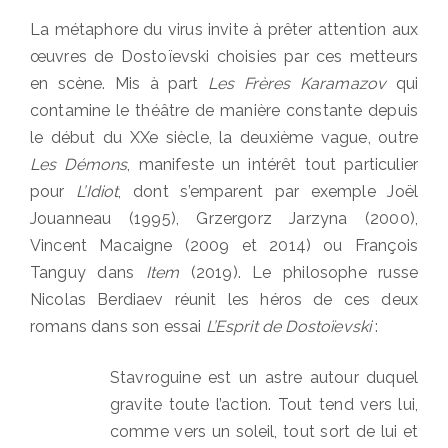
La métaphore du virus invite à prêter attention aux
œuvres de Dostoïevski choisies par ces metteurs
en scène. Mis à part
Les Frères Karamazov
qui
contamine le théâtre de manière constante depuis
le début du XXe siècle, la deuxième vague, outre
Les Démons
, manifeste un intérêt tout particulier
pour
L’Idiot
, dont s’emparent par exemple Joël
Jouanneau (1995), Grzergorz Jarzyna (2000),
Vincent Macaigne (2009 et 2014) ou François
Tanguy dans
Item
(2019). Le philosophe russe
Nicolas Berdiaev réunit les héros de ces deux
romans dans son essai
L’Esprit de Dostoïevski
:
Stavroguine est un astre autour duquel
gravite toute l’action. Tout tend vers lui,
comme vers un soleil, tout sort de lui et