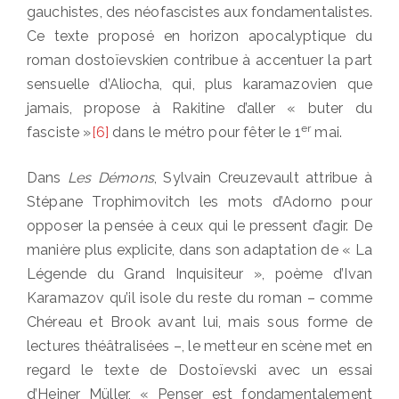
gauchistes, des néofascistes aux fondamentalistes.
Ce texte proposé en horizon apocalyptique du
roman dostoïevskien contribue à accentuer la part
sensuelle d’Aliocha, qui, plus karamazovien que
jamais, propose à Rakitine d’aller « buter du
er
fasciste »
[6]
dans le métro pour fêter le 1
mai.
Dans
Les Démons
, Sylvain Creuzevault attribue à
Stépane Trophimovitch les mots d’Adorno pour
opposer la pensée à ceux qui le pressent d’agir. De
manière plus explicite, dans son adaptation de « La
Légende du Grand Inquisiteur », poème d’Ivan
Karamazov qu’il isole du reste du roman – comme
Chéreau et Brook avant lui, mais sous forme de
lectures théâtralisées –, le metteur en scène met en
regard le texte de Dostoïevski avec un essai
d’Heiner Müller, « Penser est fondamentalement