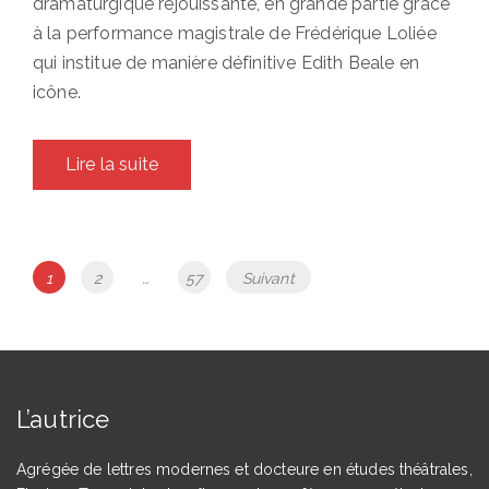
dramaturgique réjouissante, en grande partie grâce
à la performance magistrale de Frédérique Loliée
qui institue de manière définitive Edith Beale en
icône.
Lire la suite
Navigation
Page
Page
Page
1
2
…
57
Suivant
des
articles
L’autrice
Agrégée de lettres modernes et docteure en études théâtrales,