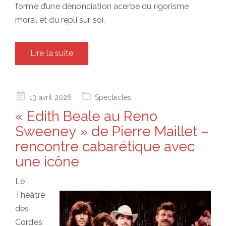
forme d’une dénonciation acerbe du rigorisme
moral et du repli sur soi.
Lire la suite
Posted
13 avril 2026
Spectacles
on
« Edith Beale au Reno
Sweeney » de Pierre Maillet –
rencontre cabarétique avec
une icône
Le
Théâtre
des
Cordes