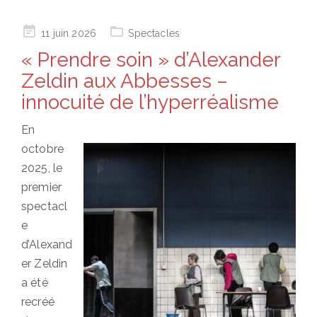
Posted
11 juin 2026
Spectacles
on
« Prendre soin » d’Alexander
Zeldin aux Abbesses –
innocuité de l’hyperréalisme
En
octobre
2025, le
premier
spectacl
e
d’Alexand
er Zeldin
a été
recréé