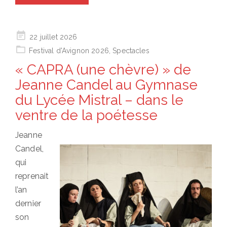
Posted
22 juillet 2026
on
Festival d'Avignon 2026
,
Spectacles
« CAPRA (une chèvre) » de
Jeanne Candel au Gymnase
du Lycée Mistral – dans le
ventre de la poétesse
Jeanne
Candel,
qui
reprenait
l’an
dernier
son