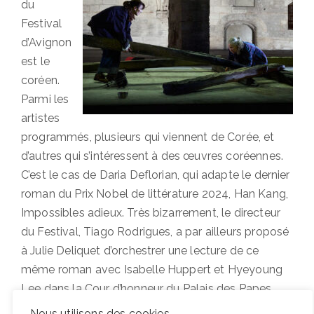
du
Festival
d’Avignon
est le
coréen.
Parmi les
artistes
programmés, plusieurs qui viennent de Corée, et
d’autres qui s’intéressent à des œuvres coréennes.
C’est le cas de Daria Deflorian, qui adapte le dernier
roman du Prix Nobel de littérature 2024, Han Kang,
Impossibles adieux. Très bizarrement, le directeur
du Festival, Tiago Rodrigues, a par ailleurs proposé
à Julie Deliquet d’orchestrer une lecture de ce
même roman avec Isabelle Huppert et Hyeyoung
Lee dans la Cour d’honneur du Palais des Papes.
Cette redondance qui n’est commentée nulle part
Nous utilisons des cookies