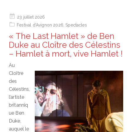
Posted
23 juillet 2026
on
Festival d'Avignon 2026
,
Spectacles
« The Last Hamlet » de Ben
Duke au Cloître des Célestins
– Hamlet à mort, vive Hamlet !
Au
Cloître
des
Célestins,
l’artiste
britanniq
ue Ben
Duke,
auquel le