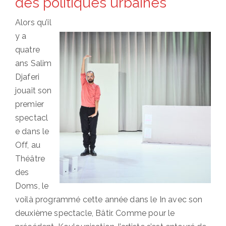
des politiques urbaines
Alors qu’il
y a
quatre
ans Salim
Djaferi
jouait son
premier
spectacl
e dans le
Off, au
Théâtre
des
Doms, le
voilà programmé cette année dans le In avec son
deuxième spectacle, Bâtir. Comme pour le