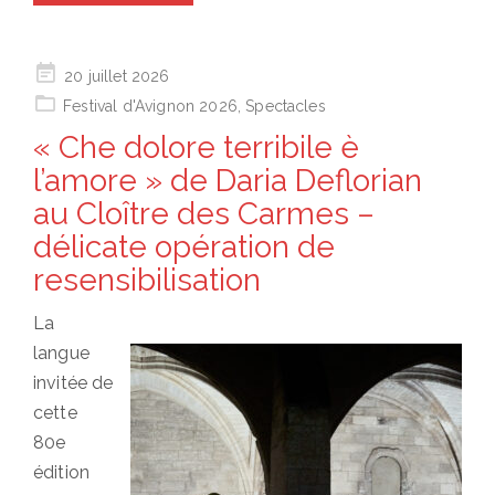
Posted
20 juillet 2026
on
Festival d'Avignon 2026
,
Spectacles
« Che dolore terribile è
l’amore » de Daria Deflorian
au Cloître des Carmes –
délicate opération de
resensibilisation
La
langue
invitée de
cette
80e
édition