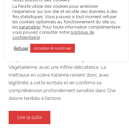
donne l’impression qu’il n’y a qu’une autrice en
La Parafe utilise des cookies pour améliorer
l'expérience sur son site et récolte des données à des
Corée, et même qu’une œuvre d’elle. De
fins statistiques. Vous pouvez à tout moment refuser
nombreuses différences distinguent les deux
les cookies optionnels au fonctionnement du site ou
les
paramétrer
. Pour toute information complémentaire
projets, à commencer par le fait que Daria Deflorian
vous pouvez consulter notre
politique de
est familière de l’autrice, et qu’elle a en quelques
confidentialité
.
sortes devancé cette édition du Festival lorsqu’en
Refuser
Accepter et continuer
2024, avant même la consécration du Nobel, elle a
adapté un autre roman d’Han Kang, La
Végétarienne, avec une infinie délicatesse. La
metteuse en scène italienne revient donc avec
légitimité à cette écriture et en confirme sa
compréhension profondément sensible dans Che
dolore terribile è l’amore.
Lire la suite