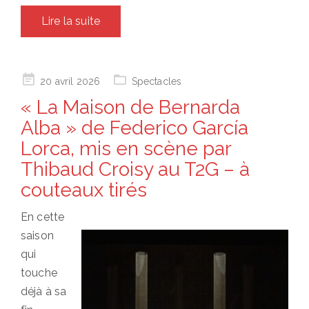
Lire la suite
Posted
20 avril 2026
Spectacles
on
« La Maison de Bernarda
Alba » de Federico García
Lorca, mis en scène par
Thibaud Croisy au T2G – à
couteaux tirés
En cette
saison
qui
touche
déjà à sa