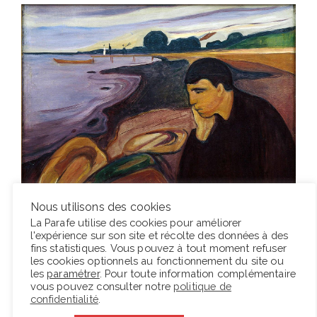
Nous utilisons des cookies
La Parafe utilise des cookies pour améliorer
La peinture de Munch dialogue encore avec
l'expérience sur son site et récolte des données à des
d’autres arts, et notamment le théâtre. Sont
fins statistiques. Vous pouvez à tout moment refuser
les cookies optionnels au fonctionnement du site ou
exposés des dessins, des aquarelles et des
les
paramétrer
. Pour toute information complémentaire
illustrations de programmes pour Lugné-Poe.
vous pouvez consulter notre
politique de
confidentialité
.
Munch donne ainsi corps et visage à Hedda Gabler,