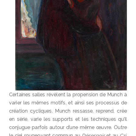
Certaines salles révèlent la propension de Munch à
varier les mêmes motifs, et ainsi ses processus de
création cycliques. Munch ressasse, reprend, crée
en série, varie les supports et les techniques qu’il
conjugue parfois autour d’une même œuvre. Outre
le ciel rougeoyant commun au
Désespoir
et au
Cri
,