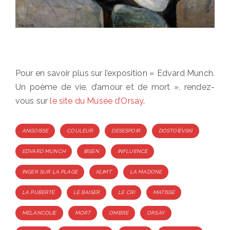
Pour en savoir plus sur l’exposition « Edvard Munch.
Un poème de vie, d’amour et de mort », rendez-
vous sur
le site du Musée d’Orsay
.
Tags
ANGOISSE
COULEUR
DÉSESPOIR
DOSTOÏEVSKI
EDVARD MUNCH
IBSEN
INFLUENCE
INGER SUR LA PLAGE
KLIMT
LA MADONE
LA PUBERTÉ
LE BAISER
LE CRI
MATISSE
MÉLANCOLIE
MORT
OMBRE
ORSAY