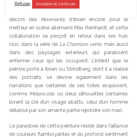
à la mère de
Peer Gynt
ou à l’ancien banquier John
Refuser
Accepter et continuer
Gabriel Borkman. Il est rappelé qu’il a dessiné les
décors des
Revenants
, d’Ibsen encore, pour le
metteur en scène allemand Max Reinhardt, et cette
collaboration se perçoit en retour dans ses huis
clos, dans la série de
La Chambre verte
, mais aussi
dans des paysages extérieurs qui paraissent
enfermer ceux qui les occupent. L’intérêt que le
peintre porte à Ibsen ou Strindberg, dont il a réalisé
des portraits, se devine également dans les
narrations que certaines de ses toiles esquissent,
comme
Mélancolie
, où deux silhouettes lointaines
livrent la clé d’un visage abattu, celui d’un homme
délaissé par son amante partie rejoindre son mari.
Le paradoxe de cette peinture réside dans l’alliance
de couleurs flamboyantes et du profond sentiment