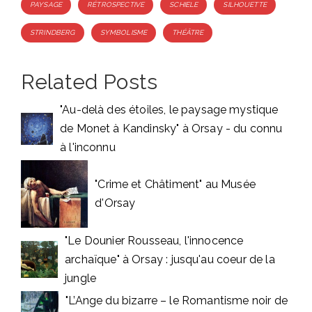
PAYSAGE
RÉTROSPECTIVE
SCHIELE
SILHOUETTE
STRINDBERG
SYMBOLISME
THÉÂTRE
Related Posts
"Au-delà des étoiles, le paysage mystique
de Monet à Kandinsky" à Orsay - du connu
à l'inconnu
"Crime et Châtiment" au Musée
d'Orsay
"Le Dounier Rousseau, l'innocence
archaïque" à Orsay : jusqu'au coeur de la
jungle
"L’Ange du bizarre – le Romantisme noir de