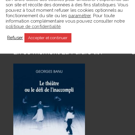
son site et récolte des données à des fins statistiques. Vous
pouvez à tout moment refuser les cookies optionnels au
fonctionnement du site ou les
paramétrer
. Pour toute
information complémentaire vous pouvez consulter notre
politique de confidentialité
.
Refuser
Accepter et continuer
En ce moment La Parafe lit :
C
s