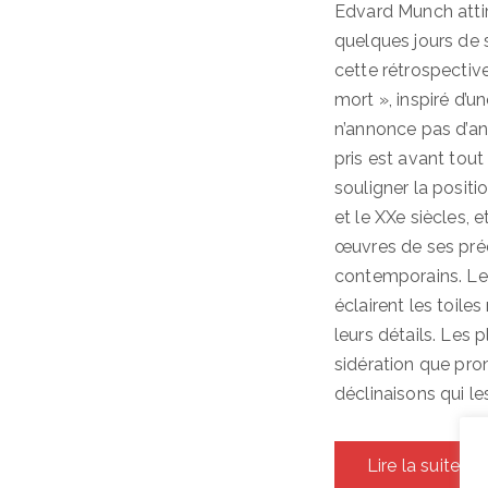
Edvard Munch atti
quelques jours de sa
cette rétrospectiv
mort », inspiré d’u
n’annonce pas d’an
pris est avant tout
souligner la positi
et le XXe siècles, e
œuvres de ses pré
contemporains. Les
éclairent les toile
leurs détails. Les p
sidération que pro
déclinaisons qui le
Lire la suite