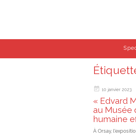
Spec
Étiquett
Posted
10 janvier 2023
on
« Edvard M
au Musée d
humaine e
À Orsay, l’exposit