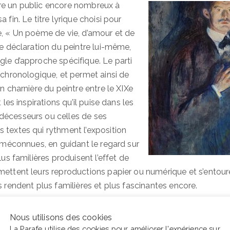
re un public encore nombreux à
 fin. Le titre lyrique choisi pour
e, « Un poème de vie, d’amour et de
ne déclaration du peintre lui-même,
gle d’approche spécifique. Le parti
 chronologique, et permet ainsi de
on charnière du peintre entre le XIXe
t les inspirations qu’il puise dans les
décesseurs ou celles de ses
 textes qui rythment l’exposition
s méconnues, en guidant le regard sur
lus familières produisent l’effet de
mettent leurs reproductions papier ou numérique et s’entoure
s rendent plus familières et plus fascinantes encore.
Nous utilisons des cookies
La Parafe utilise des cookies pour améliorer l'expérience sur