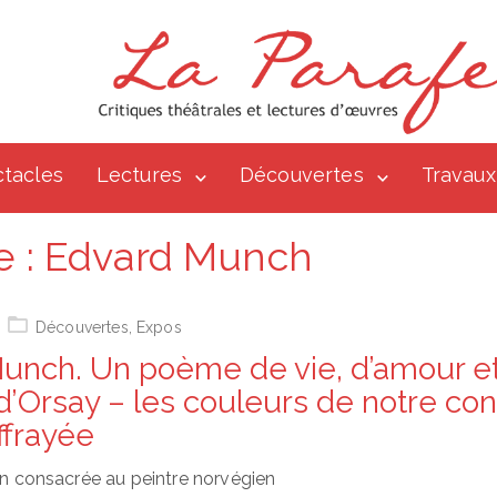
tacles
Lectures
Découvertes
Travaux
e :
Edvard Munch
Découvertes
,
Expos
unch. Un poème de vie, d’amour et
’Orsay – les couleurs de notre con
ffrayée
ion consacrée au peintre norvégien