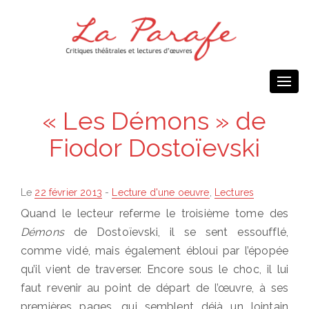
Togg
navi
« Les Démons » de
Fiodor Dostoïevski
Posted
Le
22 février 2013
-
Lecture d'une oeuvre
,
Lectures
on
Quand le lecteur referme le troisième tome des
Démons
de Dostoïevski, il se sent essoufflé,
comme vidé, mais également ébloui par l’épopée
qu’il vient de traverser. Encore sous le choc, il lui
faut revenir au point de départ de l’œuvre, à ses
premières pages, qui semblent déjà un lointain