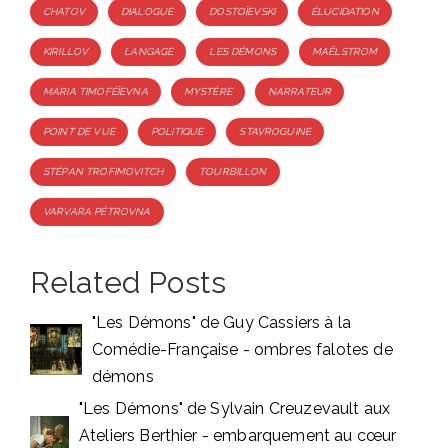
Tags
CHATOV
DIALOGUE
DOSTOÏEVSKI
ÉLUCIDATION
KIRILLOV
LANGAGE
LES DÉMONS
MAËLSTROM
MARIA TIMOFÉÏEVNA
MYSTÈRE
NARRATEUR
POINT DE VUE
POLITIQUE
STAVROGUINE
STÉPAN TROFIMOVITCH
TOURBILLON
VARVARA PÉTROVNA
Related Posts
"Les Démons" de Guy Cassiers à la
Comédie-Française - ombres falotes de
démons
"Les Démons" de Sylvain Creuzevault aux
Ateliers Berthier - embarquement au cœur