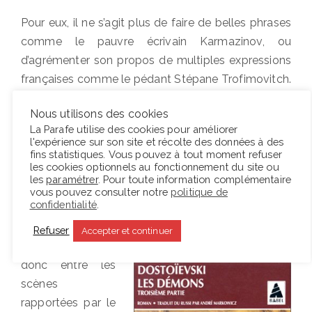
Pour eux, il ne s’agit plus de faire de belles phrases
comme le pauvre écrivain Karmazinov, ou
d’agrémenter son propos de multiples expressions
françaises comme le pédant Stépane Trofimovitch.
Ceux-là se battent avec le langage pour formuler
Nous utilisons des cookies
leurs idées, leurs rêves ou ce qui les torture et les
La Parafe utilise des cookies pour améliorer
ronge. Si elle n’est pas cathartique, leur langue
l'expérience sur son site et récolte des données à des
n’échoue pas systématiquement à atteindre l’autre,
fins statistiques. Vous pouvez à tout moment refuser
les cookies optionnels au fonctionnement du site ou
et ils parviennent la plupart du temps à se
les
paramétrer
. Pour toute information complémentaire
comprendre malgré les ellipses, chargeant le
vous pouvez consulter notre
politique de
confidentialité
.
lecteur de délier lui-même leurs propos.
Refuser
Accepter et continuer
La lecture alterne
donc entre les
scènes
rapportées par le