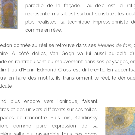
parcelle de la façade. L’au-delà est ici relig
représenté, mais il est surtout sensible : les co
plus réalistes, la technique impressionniste
comme en rêve.
lexion donnée au réel se retrouve dans ses
Meules de foin
,
aire. A côté d’elles, Van Gogh va lui aussi au-delà d’
e en réintroduisant du mouvement dans ses paysages, en
limt ou d’Henri-Edmond Cross est différente. En accentua
u’à en faire des motifs, ils transforment le réel, le dénou
icule.
d plus encore vers l’onirique, faisant
res et des univers différents sur ses toiles,
paces de rencontre. Plus loin, Kandinsky
action, comme pure expression de sa
remière salle qui rassemble tous ces noms