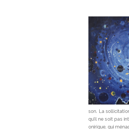
son. La sollicitat
qu’il ne soit pas 
onirique, qui ména