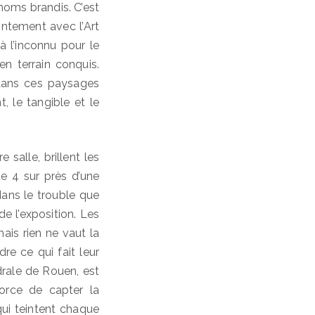
 noms brandis. C’est
intement avec l’Art
à l’inconnu pour le
en terrain conquis.
dans ces paysages
t, le tangible et le
salle, brillent les
e 4 sur près d’une
dans le trouble que
e l’exposition. Les
ais rien ne vaut la
re ce qui fait leur
drale de Rouen, est
force de capter la
qui teintent chaque