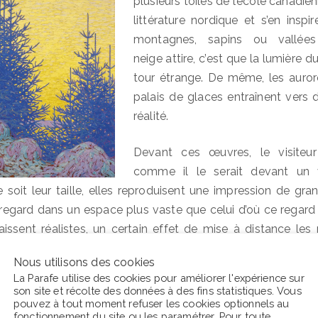
plusieurs toiles de l’école canadie
littérature nordique et s’en inspi
montagnes, sapins ou vallées
neige attire, c’est que la lumière d
tour étrange. De même, les auror
palais de glaces entraînent vers 
réalité.
Devant ces œuvres, le visiteur
comme il le serait devant un 
e soit leur taille, elles reproduisent une impression de gran
e regard dans un espace plus vaste que celui d’où ce rega
issent réalistes, un certain effet de mise à distance les 
histler ou de Jean Dulac dégagent ainsi une certaine douce
Nous utilisons des cookies
La Parafe utilise des cookies pour améliorer l'expérience sur
ploie également dans la nuit. On
son site et récolte des données à des fins statistiques. Vous
 celle étoilée de Van Gogh, la plus
pouvez à tout moment refuser les cookies optionnels au
fonctionnement du site ou les
paramétrer
. Pour toute