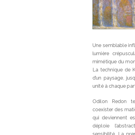
Une semblable inf
lumière crépuscul
mimétique du mond
La technique de K
d’un paysage, jusq
unité à chaque part
Odilon Redon ten
coexister des matiè
qui deviennent es
déploie l’abstr
sensibilité. La p