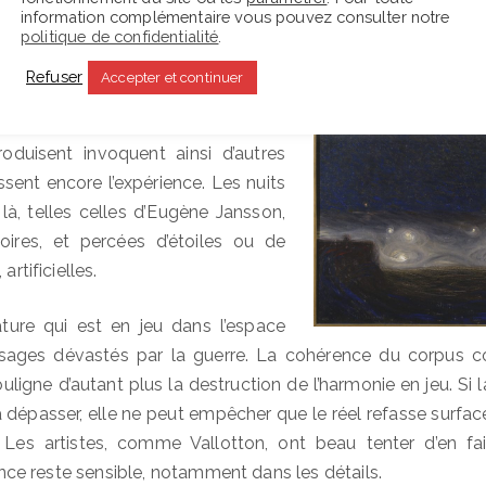
era une autre, qui fera encore jouer
information complémentaire vous pouvez consulter notre
re connu et inconnu, source d’un
politique de confidentialité
.
de même qu’on s’attendait à trouver
Refuser
Accepter et continuer
e Redon. En plus des œuvres
 thèmes de chaque salle et les
roduisent invoquent ainsi d’autres
ssent encore l’expérience. Les nuits
là, telles celles d’Eugène Jansson,
ires, et percées d’étoiles ou de
artificielles.
ature qui est en jeu dans l’espace
sages dévastés par la guerre. La cohérence du corpus co
ouligne d’autant plus la destruction de l’harmonie en jeu. Si 
e la dépasser, elle ne peut empêcher que le réel refasse surfac
 Les artistes, comme Vallotton, ont beau tenter d’en fai
olence reste sensible, notamment dans les détails.