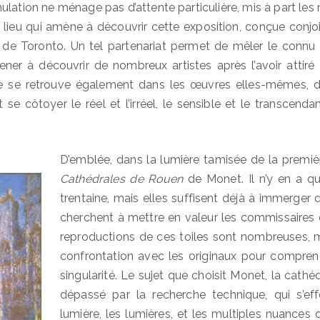
mulation ne ménage pas d’attente particulière, mis à part les
 lieu qui amène à découvrir cette exposition, conçue conjo
 de Toronto. Un tel partenariat permet de mêler le connu 
amener à découvrir de nombreux artistes après l’avoir attiré 
e se retrouve également dans les œuvres elles-mêmes, 
se côtoyer le réel et l’irréel, le sensible et le transcendan
D’emblée, dans la lumière tamisée de la première 
Cathédrales de Rouen
de Monet. Il n’y en a qu
trentaine, mais elles suffisent déjà à immerger 
cherchent à mettre en valeur les commissaires d
reproductions de ces toiles sont nombreuses, m
confrontation avec les originaux pour comprend
singularité. Le sujet que choisit Monet, la cathé
dépassé par la recherche technique, qui s’ef
lumière, les lumières, et les multiples nuances 