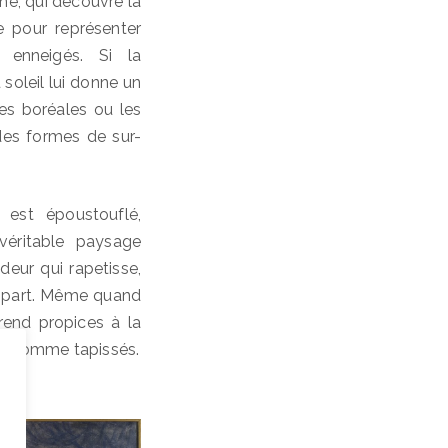
nne, qui découvre la
re pour représenter
 enneigés. Si la
u soleil lui donne un
es boréales ou les
des formes de sur-
 est époustouflé,
véritable paysage
deur qui rapetisse,
rd part. Même quand
rend propices à la
ur, comme tapissés.