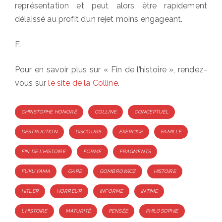
représentation et peut alors être rapidement
délaissé au profit d’un rejet moins engageant.
F.
Pour en savoir plus sur « Fin de l’histoire », rendez-
vous sur
le site de la Colline
.
Tags
CHRISTOPHE HONORÉ
COLLINE
CONCEPTUEL
DESTRUCTION
DISCOURS
EXERCICE
FAMILLE
FIN DE L'HISTOIRE
FORME
FRAGMENTS
FUKUYAMA
GARE
GOMBROWICZ
HISTOIRE
HITLER
HORREUR
INFORME
INTIME
L'HISTOIRE
MATURITÉ
PENSÉE
PHILOSOPHIE