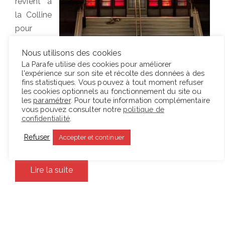
revient à
la Colline
pour
présenter
Nous utilisons des cookies
Fin de
La Parafe utilise des cookies pour améliorer
l’histoire
.
l'expérience sur son site et récolte des données à des
fins statistiques. Vous pouvez à tout moment refuser
Des
les cookies optionnels au fonctionnement du site ou
écritures de Duras, Simon, Sarraute, Mauriac, Butor
les
paramétrer
. Pour toute information complémentaire
vous pouvez consulter notre
politique de
ou Robbe-Grillet, il passe à la pensée de
confidentialité
.
Gombrowicz, sans autre transition que celle du
temps et de tout ce qui le transforme en durée.…
Refuser
Accepter et continuer
Lire la suite