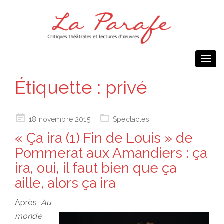
Togg
navi
Étiquette :
privé
Posted
18 novembre 2015
Spectacles
on
« Ça ira (1) Fin de Louis » de
Pommerat aux Amandiers : ça
ira, oui, il faut bien que ça
aille, alors ça ira
Après
Au
monde