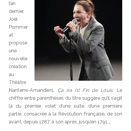
l’an
dernier,
Joël
Pommer
at
propose
une
nouvelle
création
au
Théâtre
Nanterre-Amandiers,
Ça ira (1) Fin de Louis
. Le
chiffre entre parenthèses du titre suggère qu’il s’agit
là du premier volet d’une suite, d’une première
partie, consacrée à la Révolution Française, de son
avant, depuis 1787, à son après, jusqu’en 1791.…