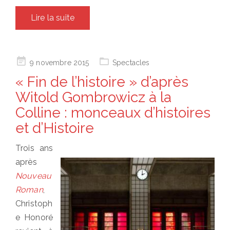
Lire la suite
Posted
9 novembre 2015
Spectacles
on
« Fin de l’histoire » d’après
Witold Gombrowicz à la
Colline : monceaux d’histoires
et d’Histoire
Trois ans
après
Nouveau
Roman
,
Christoph
e Honoré