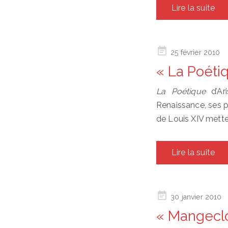
Lire la suite
Posted
25 février 2010
on
« La Poétiq
La Poétique
d’Ari
Renaissance, ses pr
de Louis XIV metten
Lire la suite
Posted
30 janvier 2010
on
« Mangeclo