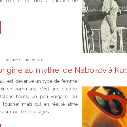
nanimité, et ce, dès la parution de
s
,
Lecture d'une oeuvre
l’origine au mythe, de Nabokov à Ku
’hui, est devenue un type de femme.
’opinion commune, c’est une blonde,
talons hauts, un peu vulgaire, qui
 toucher, mais qui en réalité aime
, surtout les plus âgés.…