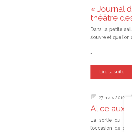
on
« Journal 
théâtre de
Dans la petite sal
s’ouvre et que l’on
…
Lire la suite
Posted
27 mars 2010
on
Alice aux P
La sortie du fil
l’occasion de se