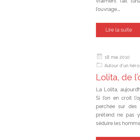
vraiment fait l’u
l’ouvrage.…
Lire la suite
Posted
18 mai 2010
on
Autour d'un héro
Lolita, de 
La Lolita, aujourd
Si l’on en croit l
perchée sur des 
prétend ne pas y
séduire les hommes