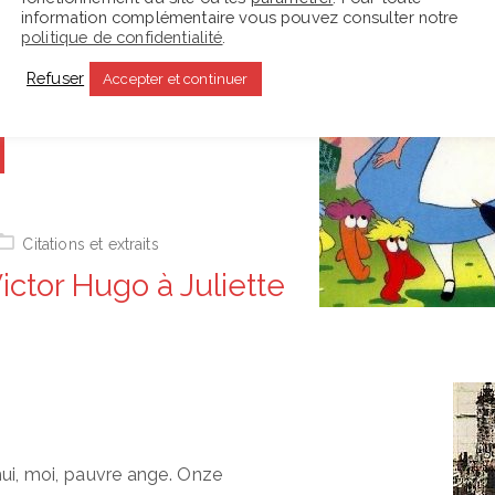
vent tenu pour lu depuis la sortie du
information complémentaire vous pouvez consulter notre
politique de confidentialité
.
y, ce petit livre hors normes est une
jouissante.…
Refuser
Accepter et continuer
Citations et extraits
ictor Hugo à Juliette
ui, moi, pauvre ange. Onze