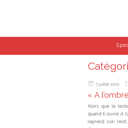
Spec
Catégori
Posted
7 juillet 2010
on
« A l’ombre
Alors que le lecte
quand il ouvre
A l
reprend son récit,