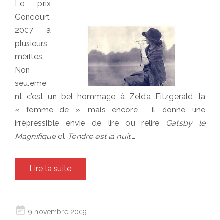
Le prix
Goncourt
2007 a
plusieurs
mérites.
Non
seuleme
nt c’est un bel hommage à Zelda Fitzgerald, la
« femme de », mais encore, il donne une
irrépressible envie de lire ou relire
Gatsby le
Magnifique
et
Tendre est la nuit
.…
Lire la suite
Posted
9 novembre 2009
on