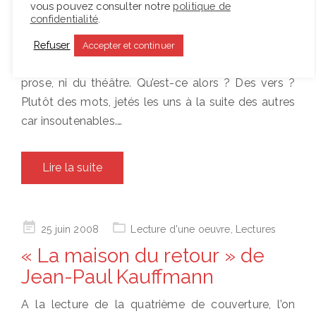
vous pouvez consulter notre
politique de
Jacques Roubaud
confidentialité
.
Poésie avons-nous dit ? Parce que la collection y a
Refuser
Accepter et continuer
prêté son uniforme. Parce que ce n’est ni de la
prose, ni du théâtre. Qu’est-ce alors ? Des vers ?
Plutôt des mots, jetés les uns à la suite des autres
car insoutenables.…
Lire la suite
Posted
25 juin 2008
Lecture d'une oeuvre
,
Lectures
on
« La maison du retour » de
Jean-Paul Kauffmann
A la lecture de la quatrième de couverture, l’on