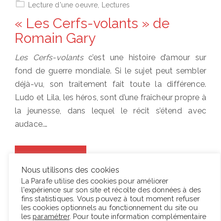
Lecture d'une oeuvre
,
Lectures
« Les Cerfs-volants » de
Romain Gary
Les Cerfs-volants
c’est une histoire d’amour sur
fond de guerre mondiale. Si le sujet peut sembler
déjà-vu, son traitement fait toute la différence.
Ludo et Lila, les héros, sont d’une fraîcheur propre à
la jeunesse, dans lequel le récit s’étend avec
audace.…
Lire la suite
Nous utilisons des cookies
La Parafe utilise des cookies pour améliorer
l'expérience sur son site et récolte des données à des
fins statistiques. Vous pouvez à tout moment refuser
Posted
6 juillet 2008
Lecture d'une oeuvre
,
Lectures
les cookies optionnels au fonctionnement du site ou
on
« Quelque chose noir » de
les
paramétrer
. Pour toute information complémentaire