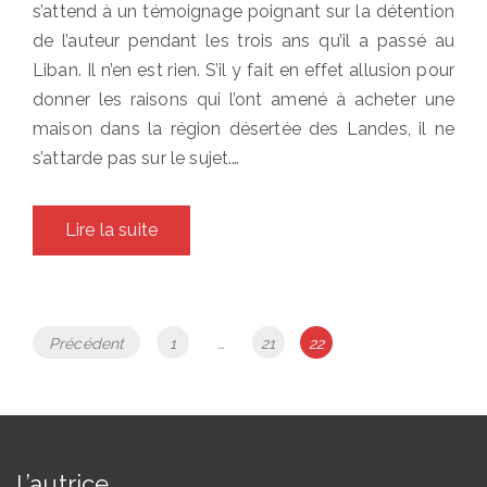
s’attend à un témoignage poignant sur la détention
de l’auteur pendant les trois ans qu’il a passé au
Liban. Il n’en est rien. S’il y fait en effet allusion pour
donner les raisons qui l’ont amené à acheter une
maison dans la région désertée des Landes, il ne
s’attarde pas sur le sujet.…
Lire la suite
Navigation
Page
Page
Page
Précédent
1
…
21
22
des
articles
L’autrice