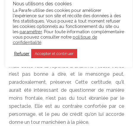
peuple
, paraît pertinent, autant la réclamer à une
Nous utilisons des cookies
échelle intime, personnelle, paraît peu convaincant.
La Parafe utilise des cookies pour améliorer
l'expérience sur son site et récolte des données à des
Dans le premier spectacle, Ostermeier créait les
fins statistiques. Vous pouvez à tout moment refuser
conditions d’un dialogue avec la salle qui donnait à
les cookies optionnels au fonctionnement du site ou
les
paramétrer
. Pour toute information complémentaire
la représentation la forme d’un débat public
vous pouvez consulter notre
politique de
absolument inédit. Le metteur en scène reprend le
confidentialité
.
même procédé et amène Gregers (Marcel Kohler) à
Refuser
Accepter et continuer
questionner le public sur son rapport à la vérité,
mais cette fois la réponse à unanime : toute vérité
n’est pas bonne à dire, et le mensonge peut,
paradoxalement, préserver. Cette certitude, qu’il
aurait été intéressant de questionner de manière
moins frontale, n’est pas du tout ébranlée par le
spectacle. Elle est au contraire confortée par ce
personnage, et le peu de crédit qu’on lui accorde
donne un tour manichéen à la pièce.