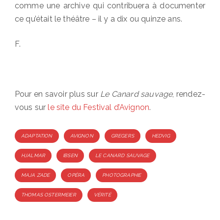
comme une archive qui contribuera à documenter
ce qu’était le théâtre – il y a dix ou quinze ans.
F.
Pour en savoir plus sur
Le Canard sauvage
, rendez-
vous sur
le site du Festival d’Avignon
.
Tags
ADAPTATION
AVIGNON
GREGERS
HEDVIG
HJALMAR
IBSEN
LE CANARD SAUVAGE
MAJA ZADE
OPÉRA
PHOTOGRAPHIE
THOMAS OSTERMEIER
VÉRITÉ