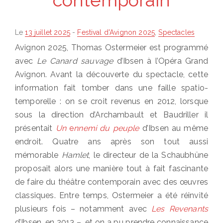
Posted
Le
13 juillet 2025
-
Festival d'Avignon 2025
,
Spectacles
on
Avignon 2025, Thomas Ostermeier est programmé
avec
Le Canard sauvage
d’Ibsen à l’Opéra Grand
Avignon. Avant la découverte du spectacle, cette
information fait tomber dans une faille spatio-
temporelle : on se croit revenus en 2012, lorsque
sous la direction d’Archambault et Baudriller il
présentait
Un
e
nnemi du peuple
d’Ibsen au même
endroit. Quatre ans après son tout aussi
mémorable
Hamlet
, le directeur de la Schaubhüne
proposait alors une manière tout à fait fascinante
de faire du théâtre contemporain avec des œuvres
classiques. Entre temps, Ostermeier a été réinvité
plusieurs fois – notamment avec
Les Revenants
d’Ibsen, en 2013 –, et on a pu prendre connaissance