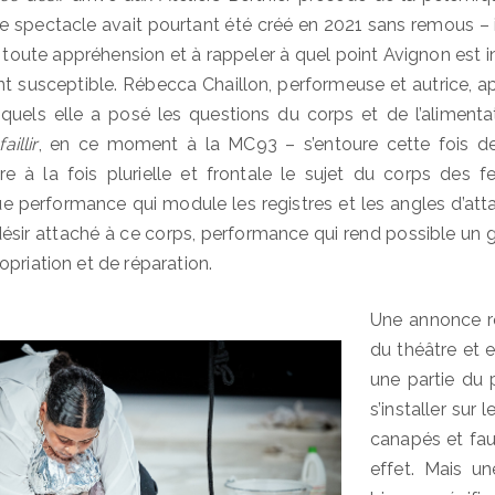
Le spectacle avait pourtant été créé en 2021 sans remous – i
 toute appréhension et à rappeler à quel point Avignon est 
 susceptible. Rébecca Chaillon, performeuse et autrice, ap
quels elle a posé les questions du corps et de l’aliment
illir
, en ce moment à la MC93 – s’entoure cette fois de
e à la fois plurielle et frontale le sujet du corps des f
 performance qui module les registres et les angles d’att
désir attaché à ce corps, performance qui rend possible un
priation et de réparation.
Une annonce re
du théâtre et es
une partie du p
s’installer sur 
canapés et fau
effet. Mais un