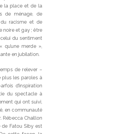
 la place et de la
mes de ménage, de
i du racisme et de
e noire et gay ; être
; celui du sentiment
 « qu’une merde »,
ante en jubilation.
 temps de relever –
 plus les paroles à
fois d’inspiration
tie du spectacle à
ement qui ont suivi,
cité, en communauté
ir. Rébecca Chaillon
ce de Fatou Siby est