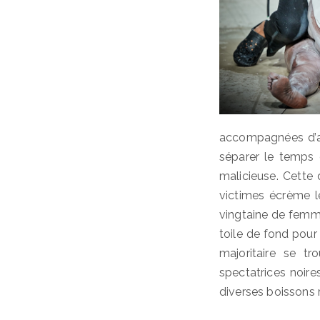
accompagnées d’au
séparer le temps 
malicieuse. Cette 
victimes écrème le
vingtaine de femme
toile de fond pour 
majoritaire se tr
spectatrices noire
diverses boissons r