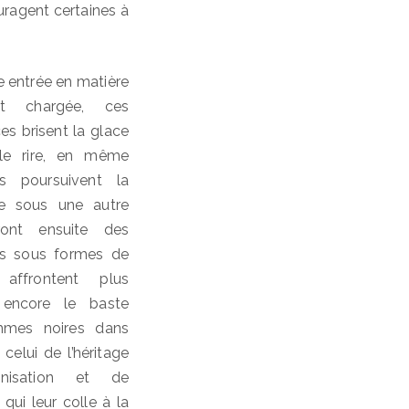
uragent certaines à
e entrée en matière
et chargée, ces
es brisent la glace
t le rire, en même
es poursuivent la
iée sous une autre
ront ensuite des
ués sous formes de
 affrontent plus
t encore le baste
mmes noires dans
 celui de l’héritage
nisation et de
qui leur colle à la