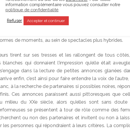
es longues, sans paroles, disent la force expressive d
information complémentaire vous pouvez consulter notre
te sur un plateau, sans le support de lumières ou de sons,
politique de confidentialité
.
hose d’esthétique. On est là face à de la performance au 
Refuser
Accepter et continuer
t le met à l’épreuve et qui en dit plus long que de profu
me n’en voit finalement assez rarement sur les scèn
ormes de moments, au sein de spectacles plus hybrides.
urs tirent sur ses tresses et les rallongent de tous côtés
es blanches qui donnaient l’impression qu’elle était aveug
t s’engage dans la lecture de petites annonces glanées d
rive enfin, c’est ainsi pour faire entendre la voix de l’autre,
anc, à la recherche de partenaires si possibles noires, répon
finis. Ces annonces paraissent aussi pittoresques que cell
u milieu du XXe siècle, alors qu’elles sont sans doute
performeuses se présentent à tour de rôle comme des fem
 cherchent ou non des partenaires et invitent ou non à lai
r les personnes qui répondraient à leurs critères. La compli