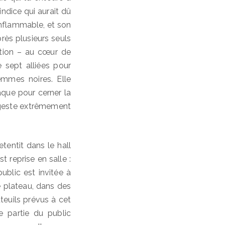
ndice qui aurait dû
inflammable, et son
rès plusieurs seuls
ation – au cœur de
 sept alliées pour
emmes noires. Elle
aque pour cerner la
 geste extrêmement
tentit dans le hall
t reprise en salle :
ublic est invitée à
le plateau, dans des
teuils prévus à cet
e partie du public