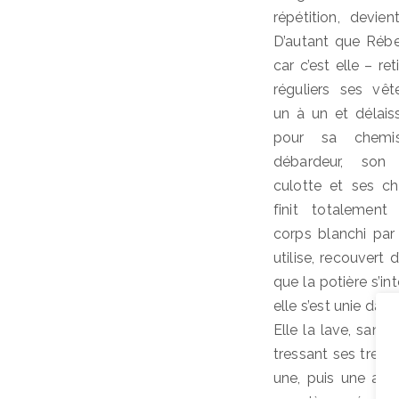
répétition, devie
D’autant que Rébe
car c’est elle – ret
réguliers ses vê
un à un et délaiss
pour sa chemi
débardeur, son
culotte et ses ch
finit totalement
corps blanchi par 
utilise, recouvert 
que la potière s’in
elle s’est unie dans
Elle la lave, sans
tressant ses tresse
une, puis une autr