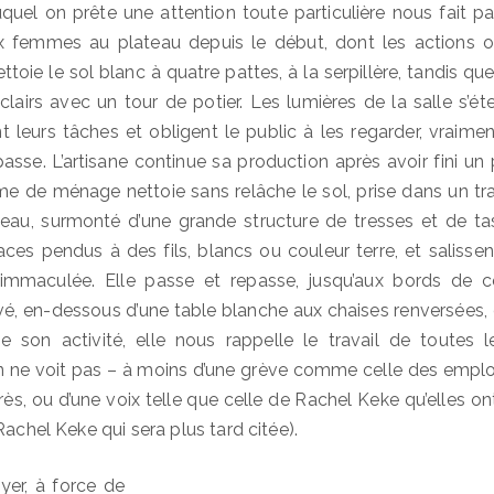
uquel on prête une attention toute particulière nous fait 
x femmes au plateau depuis le début, dont les actions o
nettoie le sol blanc à quatre pattes, à la serpillère, tandis qu
clairs avec un tour de potier. Les lumières de la salle s’ét
leurs tâches et obligent le public à les regarder, vraime
passe. L’artisane continue sa production après avoir fini un
e de ménage nettoie sans relâche le sol, prise dans un tra
eau, surmonté d’une grande structure de tresses et de ta
aces pendus à des fils, blancs ou couleur terre, et salissent
 immaculée. Elle passe et repasse, jusqu’aux bords de c
é, en-dessous d’une table blanche aux chaises renversées, e
gne son activité, elle nous rappelle le travail de toutes 
n ne voit pas – à moins d’une grève comme celle des employ
rès, ou d’une voix telle que celle de Rachel Keke qu’elles o
Rachel Keke qui sera plus tard citée).
yer, à force de