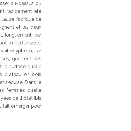
passer au-dessus du
nt rapidement été
e l’autre fabrique de
eignent et les deux
nt, longuement, car
 pot, imperturbable,
vail sisyphéen, car
sses, gouttent des
 la surface qu’elle
e plateau en bois
t s’épuise. Dans le
les femmes qu’elle
ées de l’hôtel Ibis
nt fait émerger pour