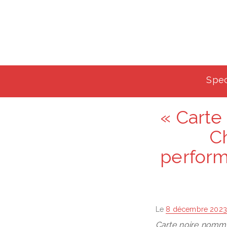
Spec
« Carte
Ch
perform
Posted
Le
8 décembre 2023
on
Carte noire nomm