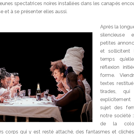
jeunes spectatrices noires installées dans les canapés enco
e et à se présenter elles aussi.
Après la longu
silencieuse 
petites annonc
et solliciten
temps qu’ell
réflexion init
forme. Viend
textes restit
tirades, qui
explicitemen
sujet des fe
notre société :
de la colo
eurs corps qui y est resté attaché, des fantasmes et clichés 