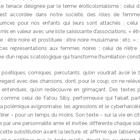
 tenace désignée par le terme éroticolonialisme ; celui de
eur est accordée dans notre société, des rôles de fem
ourrices pour nos enfants qui leurs sont attachés ; celu
, mis en valeur avec une liste saisissante d’associations, « êtr
 ; être noire et prostituée ; être noire musulmane ; etc. » 
 ces représentations aux femmes noires : celui de n’être
ine d’un repas scatologique qui transforme l’humiliation const
 poétiques, comiques, percutants, qu’on voudrait avoir le
regard avec des chansons, dont, pour le coup, on ne relève
r entendues, qu’on redécouvre en grimaçant. Des textes par
 comme celui de Fatou Siby, performeuse qui faisait par
 la polémique avignonnaise, les agressions et le cyberharcèl
etirer – pour un temps du moins. Son texte – sur la vie en 
e par une personnalité amie et invitée, différente chaque so
t cette substitution avant la lecture, et affirme que l’absen