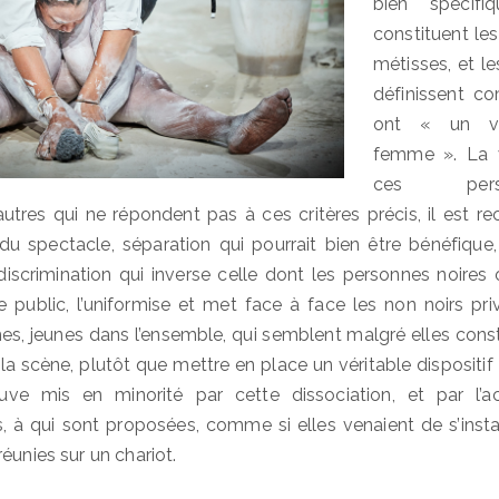
bien spécifi
constituent le
métisses, et l
définissent 
ont « un vé
femme ». La v
ces pers
tres qui ne répondent pas à ces critères précis, il est 
du spectacle, séparation qui pourrait bien être bénéfique,
discrimination qui inverse celle dont les personnes noire
 public, l’uniformise et met face à face les non noirs pri
s, jeunes dans l’ensemble, qui semblent malgré elles const
la scène, plutôt que mettre en place un véritable dispositif 
ouve mis en minorité par cette dissociation, et par l’a
s, à qui sont proposées, comme si elles venaient de s’insta
éunies sur un chariot.