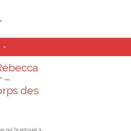
 Rébecca
r –
orps des
e qui l’a entouré à