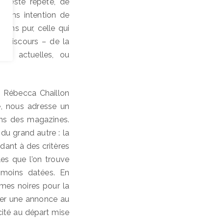
u geste répété, de
 sans intention de
sens pur, celle qui
s discours – de la
es actuelles, ou
, Rébecca Chaillon
le, nous adresse un
ans des magazines.
 du grand autre : la
dant à des critères
es que l’on trouve
 moins datées. En
mes noires pour la
sser une annonce au
cité au départ mise