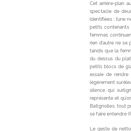
Cet arrière-plan a
spectacle de deu
identifiées : l’une 
petits contenants 
femmes continuent 
rien d’autre ne se 
tandis que la femm
du dessus du plat
petits blocs de gl
essaie de rendre
légèrement surélev
silence qui surli
représente et qu’o
Batignolles, tout p
se faire entendre (
Le geste de netto