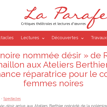
tacles
Lectures
Découvertes
Travaux
 noire nommée désir » de
aillon aux Ateliers Berthie
ance réparatrice pour le c
femmes noires
-
Spectacles
ée désir
arrive aux Ateliers Berthier précédé de la polémiqu