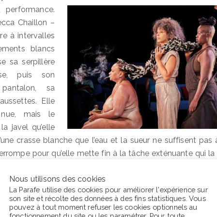
nt performance.
cca Chaillon –
ire à intervalles
tements blancs
e sa serpillère
se, puis son
 pantalon, sa
aussettes. Elle
 nue, mais le
la javel qu’elle
d’une crasse blanche que l’eau et la sueur ne suffisent pas à f
terrompe pour qu’elle mette fin à la tâche exténuante qui la
 un court chant l’assied sur un socle et prend soin de celle qu
Nous utilisons des cookies
 ménagements, puis l’enduit d’une matière hydratante. Ensuite
La Parafe utilise des cookies pour améliorer l'expérience sur
s à de grandes cordes qu’elle attrape des cintres. Elle est 
son site et récolte des données à des fins statistiques. Vous
e, puis d’autres encore, qui viennent à leur tour tresser c
pouvez à tout moment refuser les cookies optionnels au
fonctionnement du site ou les
paramétrer
. Pour toute