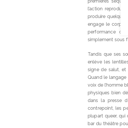
premières séquenc
l’action reprodui
produire quelque c
engage le corps e
performance com
simplement sous f
Tandis que ses sœ
enlève les lentill
signe de salut, e
Quand le langage ar
voix de l’homme bl
physiques bien dé
dans la presse d
contrepoint, les 
plupart queer, qui
bar du théâtre pou