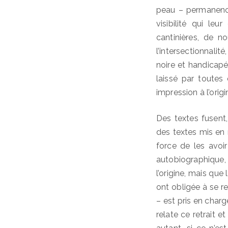
peau – permanence
visibilité qui l
cantinières, de n
l’intersectionnalité
noire et handicapée
laissé par toutes
impression à l’orig
Des textes fusent,
des textes mis en 
force de les avoi
autobiographique,
l’origine, mais que
ont obligée à se r
– est pris en charg
relate ce retrait e