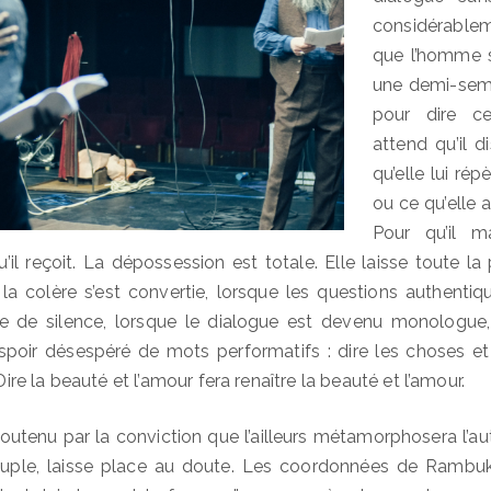
considérablem
que l’homme se
une demi-seme
pour dire 
attend qu’il d
qu’elle lui ré
ou ce qu’elle a
Pour qu’il ma
u’il reçoit. La dépossession est totale. Elle laisse toute la
 la colère s’est convertie, lorsque les questions authenti
ce de silence, lorsque le dialogue est devenu monologue
espoir désespéré de mots performatifs : dire les choses et 
 Dire la beauté et l’amour fera renaître la beauté et l’amour.
utenu par la conviction que l’ailleurs métamorphosera l’autr
couple, laisse place au doute. Les coordonnées de Rambu