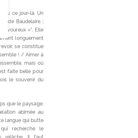
uku ce jour-là. Un
es de Baudelaire :
 savoureux »*. Elle
 pâment longuement
revoir, se constitue
nsemble ! / Aimer à
 ressemble, mais où
t faite belle pour
fois le souvenir du
s que le paysage,
relation abîmée au
te langue qui butte
 qui recherche le
 relâche. Il faut