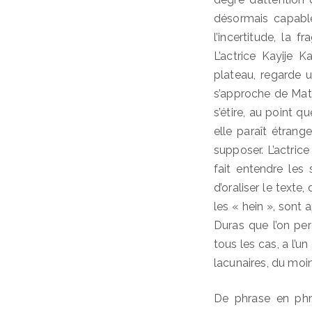
désormais capable 
l’incertitude, la 
L’actrice Kayije 
plateau, regarde un
s’approche de Matt
s’étire, au point qu
elle paraît étran
supposer. L’actrice
fait entendre les 
d’oraliser le texte
les « hein », sont 
Duras que l’on pe
tous les cas, a l’u
lacunaires, du moin
De phrase en phr