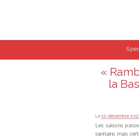
Spec
« Ramb
la Bas
Posted
Le
10 décembre 202
on
Les saisons passe
sanitaire, mais cer