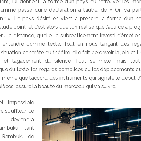
blent, lui donnent la forme d’un pays où retrouver les mo
a femme passe d’une déclaration à l’autre, de « On va pa
ir ». Le pays désiré en vient à prendre la forme d’un h
iétude point, et c’est alors que l’on réalise que l’actrice a pr
enu à distance, qu’elle l’a subrepticement investi d’émotio
re entendre comme texte. Tout en nous lançant des reg
tuation concrète du théâtre, elle fait percevoir la joie et l’in
 et l’agacement du silence. Tout se mêle, mais tou
dique du texte, les regards complices ou les déplacements qu
 même que l’accord des instruments qui signale le début d’
pièces, assure la beauté du morceau qui va suivre.
t impossible
ce souffleur, ce
i deviendra
ambuku tant
n Rambuku de