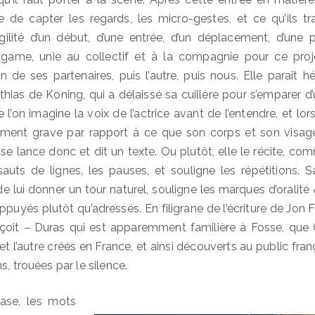
de capter les regards, les micro-gestes, et ce qu’ils trad
fragilité d’un début, d’une entrée, d’un déplacement, d’une p
Kagame, unie au collectif et à la compagnie pour ce proje
 de ses partenaires, puis l’autre, puis nous. Elle paraît hés
hias de Koning, qui a délaissé sa cuillère pour s’emparer d
e l’on imagine la voix de l’actrice avant de l’entendre, et lors
gement grave par rapport à ce que son corps et son visage
 se lance donc et dit un texte. Ou plutôt, elle le récite, co
sauts de lignes, les pauses, et souligne les répétitions. Sa
, de lui donner un tour naturel, souligne les marques d’oralité
appuyés plutôt qu’adressés. En filigrane de l’écriture de Jon F
rçoit – Duras qui est apparemment familière à Fosse, que
n et l’autre créés en France, et ainsi découverts au public fran
s, trouées par le silence.
ase, les mots