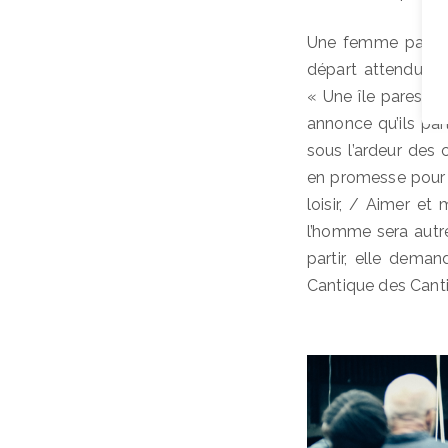
Une femme parle d
départ attendu, d
« Une île paresseu
annonce qu’ils pa
sous l’ardeur des c
en promesse pour l
loisir, / Aimer et
l’homme sera autr
partir, elle deman
Cantique des Cantiq