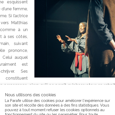
e esquissent
le d’une femme,
e. Si l’actrice
 vers Matthias
t comme à un
ent à ses côtés,
ain, suivant
lle prononce,
 Celui auquel
vraiment est
rijver. Ses
onstituent
 personnage, alors qu’il ne paraît qu’observateur en retrait
 bien loin de l’espace scénique délimité par le parquet. À
Nous utilisons des cookies
ard fuit de plus en plus systématiquement vers le public, tan
La Parafe utilise des cookies pour améliorer l'expérience sur
son site et récolte des données à des fins statistiques. Vous
nts, à peine perceptibles – mais tout de même perçus, g
pouvez à tout moment refuser les cookies optionnels au
le.
fonctionnement du site ou les
paramétrer
. Pour toute