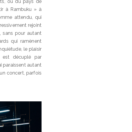
rts, ou du pays de
rtir à Rambuku » à
omme attendu, qui
ogressivement rejoint
n, sans pour autant
ards qui ramènent
quiétude, le plaisir
t est décuplé par
i paraissent autant
un concert, parfois