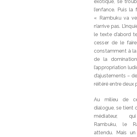
exotique, se trou
l’enfance. Puis l
« Rambuku va ven
n’arrive pas. L’inqu
le texte d’abord t
cesser de le fai
constamment à la si
de la domination
l’appropriation lu
d’ajustements – de
réitéré entre deux 
Au milieu de ce
dialogue, se tient 
médiateur, qu
Rambuku, le R
attendu. Mais u