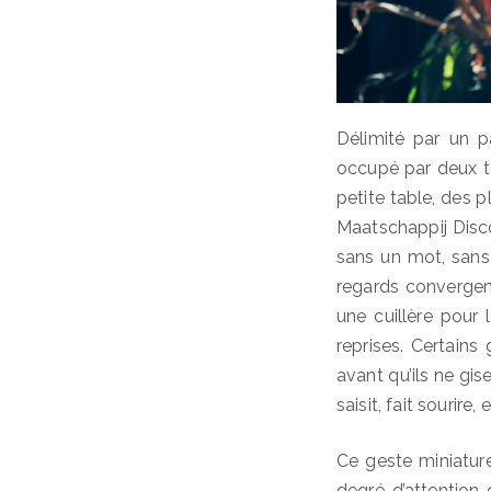
Délimité par un pa
occupé par deux ta
petite table, des 
Maatschappij Discor
sans un mot, sans 
regards convergent
une cuillère pour 
reprises. Certains
avant qu’ils ne gise
saisit, fait sourire
Ce geste miniature,
degré d’attention 