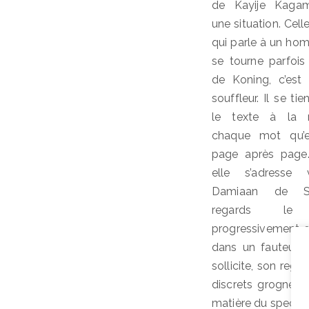
de Kayije Kagam
une situation. Cel
qui parle à un homm
se tourne parfois
de Koning, c’es
souffleur. Il se ti
le texte à la m
chaque mot qu’e
page après page.
elle s’adresse 
Damiaan de Sch
regards le c
progressivement en
dans un fauteuil,
sollicite, son reg
discrets grogneme
matière du spectac