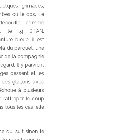
uelques grimaces,
ambes ou le dos. Le
dépouillé, comme
ec le tg STAN.
nture bleue, il est
elà du parquet, une
eur de la compagnie
egard. Il y parvient
ages cessent et les
er des glaçons avec
 échoue à plusieurs
e rattraper le coup
ns tous les cas, elle
ce qui suit sinon le
, le spectateur est