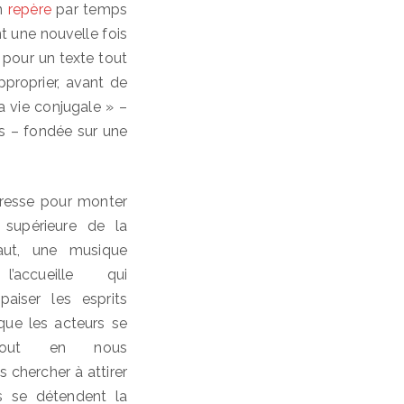
un
repère
par temps
ent une nouvelle fois
 pour un texte tout
approprier, avant de
la vie conjugale » –
s – fondée sur une
presse pour monter
 supérieure de la
haut, une musique
l’accueille qui
paiser les esprits
 que les acteurs se
 tout en nous
 chercher à attirer
ls se détendent la