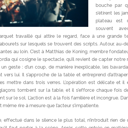
bouche par q
s’étirent les j
plateau est 
souvent av
rquet travaillé qui attire le regard, face à une grande te
bourets sur lesquels se trouvent des scripts. Autour, au-d
plantes au loin. C’est à Matthias de Koning, membre fondat
dia qui cosigne le spectacle, qu’il revient de capter notre r
un geste : d’un coup, de manière inexplicable, les bavard
 vers lui. Il s’approche de la table et entreprend d’attrap
les mettre dans trois verres. L’opération est délicate et il
 glaçons tombent sur la table, et il s’efforce chaque fois d
nt sur le sol. L’action est à la fois familière et incongrue. Da
, et même rire à mesure que l’acteur s’impatiente.
 effectué dans le silence le plus total, n’introduit rien de 
qu’il faut porter à la scène. Après cette entrée en matière