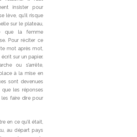
ent insister pour
 lève, qu’il risque
lle sur le plateau,
ce que la femme
ise. Pour réciter ce
pète mot après mot,
 écrit sur un papier.
rche ou s’arrête,
 place à la mise en
ques sont devenues
, que les réponses
les faire dire pour
e en ce qu’il était,
ku, au départ pays