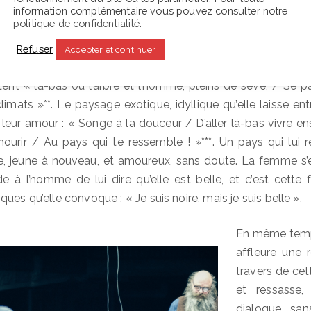
information complémentaire vous pouvez consulter notre
politique de confidentialité
.
onc, s’adresse à son mari, et annonce un départ à Ramb
ans un endroit petit à petit esquissé qui évoque les poèm
Refuser
Accepter et continuer
se où la nature donne / Des arbres singuliers et des fruits
rtent « là-bas où l’arbre et l’homme, pleins de sève, / Se
limats »**. Le paysage exotique, idyllique qu’elle laisse ent
eur amour : « Songe à la douceur / D’aller là-bas vivre e
 mourir / Au pays qui te ressemble ! »***. Un pays qui lui
e, jeune à nouveau, et amoureux, sans doute. La femme s’es
de à l’homme de lui dire qu’elle est belle, et c’est cette 
ues qu’elle convoque : « Je suis noire, mais je suis belle ».
En même temp
affleure une 
travers de cet
et ressasse,
dialogue sans