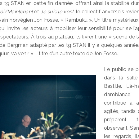
s tg STAN en cette fin d’année, offrant ainsi la stabilité d’
oi/Maintenant
et
Je suis le vent
, le collectif anversois revi
rivain norvégien Jon Fosse, « Rambuku ». Un titre mystérieux
ui invite les acteurs à mobiliser leur sensibilité pour se l’
s spectateurs. À trois au plateau, ils livrent une « scène de 
io de Bergman adapté par les tg STAN il y a quelques année
’un va venir » – titre d’un autre texte de Jon Fosse.
Le public se 
dans la salle
Bastille. Là-
d’ambiance 
contribue à a
agités, tandis
préparent
observant. Sans
les regards, i