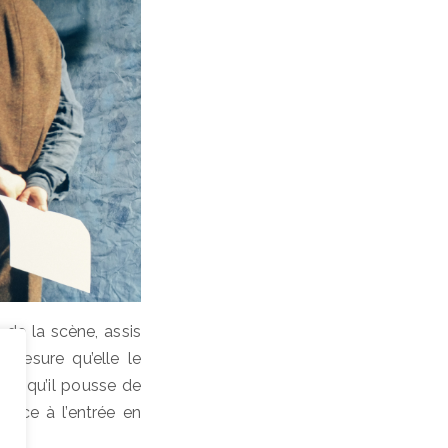
 de la scène, assis
 mesure qu’elle le
dis qu’il pousse de
râce à l’entrée en