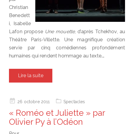
Christian
Benedett
i, Isabelle
Lafon propose
Une mouette
, d’après Tchekhov, au
Théâtre Paris-Villette. Une magnifique création
servie par cinq comédiennes profondément
humaines qui rendent hommage au texte.…
Lire la suite
Posted
26 octobre 2011
Spectacles
on
« Roméo et Juliette » par
Olivier Py à l’Odéon
Pour