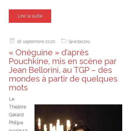
Lire la suite
Posted
18 septembre 2020
Spectacles
on
« Onéguine » d’après
Pouchkine, mis en scène par
Jean Bellorini, au TGP – des
mondes à partir de quelques
mots
Le
Théâtre
Gérard
Philipe
ouvre sa