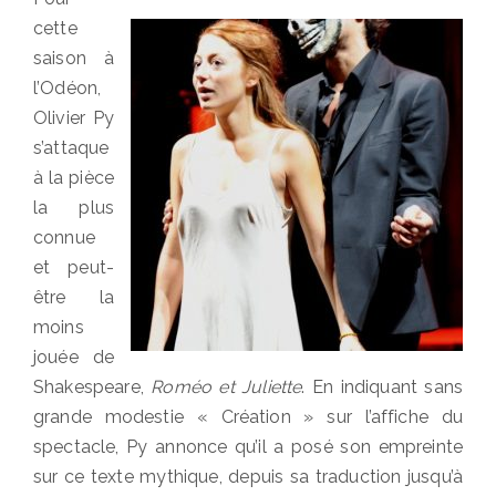
cette
saison à
l’Odéon,
Olivier Py
s’attaque
à la pièce
la plus
connue
et peut-
être la
moins
jouée de
Shakespeare,
Roméo et Juliette
. En indiquant sans
grande modestie « Création » sur l’affiche du
spectacle, Py annonce qu’il a posé son empreinte
sur ce texte mythique, depuis sa traduction jusqu’à