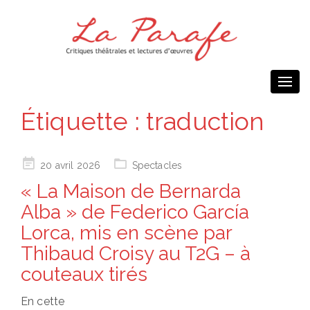
Togg
navi
Étiquette :
traduction
Posted
20 avril 2026
Spectacles
on
« La Maison de Bernarda
Alba » de Federico García
Lorca, mis en scène par
Thibaud Croisy au T2G – à
couteaux tirés
En cette