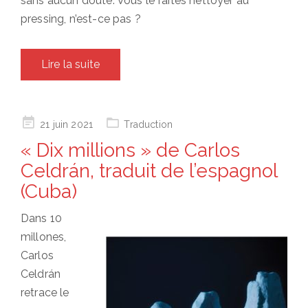
sans aucun doute. Vous le faites nettoyer au
pressing, n’est-ce pas ?
Lire la suite
Posted
21 juin 2021
Traduction
on
« Dix millions » de Carlos
Celdrán, traduit de l’espagnol
(Cuba)
Dans 10
millones,
Carlos
Celdrán
retrace le