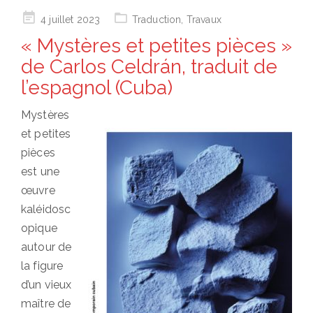
Posted
4 juillet 2023
Traduction
,
Travaux
on
« Mystères et petites pièces »
de Carlos Celdrán, traduit de
l’espagnol (Cuba)
Mystères
et petites
pièces
est une
œuvre
kaléidosc
opique
autour de
la figure
d’un vieux
maître de