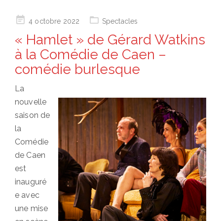
Posted
4 octobre 2022
Spectacles
on
« Hamlet » de Gérard Watkins
à la Comédie de Caen –
comédie burlesque
La
nouvelle
saison de
la
Comédie
de Caen
est
inauguré
e avec
une mise