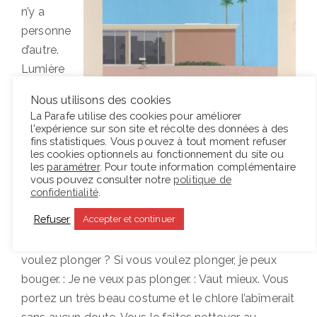
n’y a
personne
d’autre.
Lumière
aveuglan
Nous utilisons des cookies
te. Un
La Parafe utilise des cookies pour améliorer
matelas
l'expérience sur son site et récolte des données à des
fins statistiques. Vous pouvez à tout moment refuser
pneumati
les cookies optionnels au fonctionnement du site ou
que en
les
paramétrer
. Pour toute information complémentaire
vous pouvez consulter notre
politique de
forme de
confidentialité
.
requin flotte par-ci et par-là. Madeleine est assise
Refuser
Accepter et continuer
au bout du plongeoir, très haut. Ismail monte par
l’échelle. Il porte un costume impeccable. : Vous
voulez plonger ? Si vous voulez plonger, je peux
bouger. : Je ne veux pas plonger. : Vaut mieux. Vous
portez un très beau costume et le chlore l’abîmerait