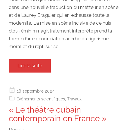
dans une nouvelle traduction du metteur en scène
et de Laurey Braguier qui en exhausse toute la
modernité. La mise en scène incisive de ce huis
clos féminin magistralement interprété prend la
forme d’une dénonciation acerbe du rigorisme
moral et du repli sur soi.
Lire la suite
Posted
18 septembre 2024
on
Événements scientifiques
,
Travaux
« Le théâtre cubain
contemporain en France »
Depuis