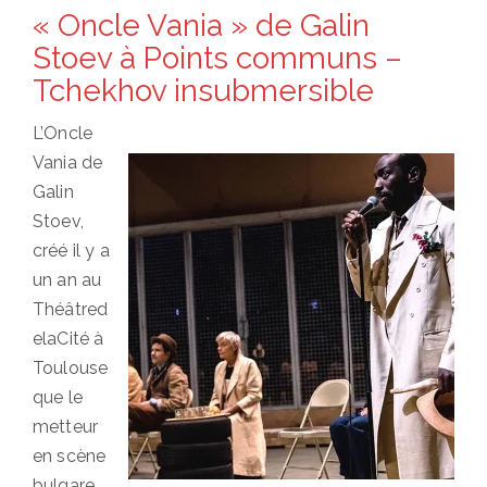
on
« Oncle Vania » de Galin
Stoev à Points communs –
Tchekhov insubmersible
L’Oncle
Vania de
Galin
Stoev,
créé il y a
un an au
Théâtred
elaCité à
Toulouse
que le
metteur
en scène
bulgare