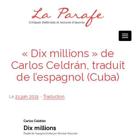
Togg
navi
« Dix millions » de
Carlos Celdrán, traduit
de l’espagnol (Cuba)
Posted
Le
21 juin 2021
-
Traduction
on