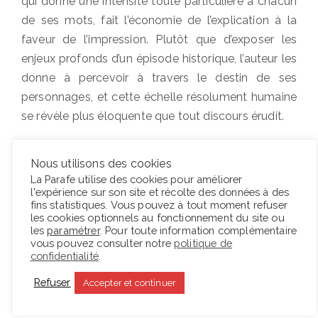
qui donne une intensité toute particulière à chacun
de ses mots, fait l’économie de l’explication à la
faveur de l’impression. Plutôt que d’exposer les
enjeux profonds d’un épisode historique, l’auteur les
donne à percevoir à travers le destin de ses
personnages, et cette échelle résolument humaine
se révèle plus éloquente que tout discours érudit.
Nous utilisons des cookies
La Parafe utilise des cookies pour améliorer
Pour en savoir plus sur ce livre, rendez-vous sur
le
l'expérience sur son site et récolte des données à des
fins statistiques. Vous pouvez à tout moment refuser
site d’Actualités éditions
.
les cookies optionnels au fonctionnement du site ou
les
paramétrer
. Pour toute information complémentaire
vous pouvez consulter notre
politique de
Tags
ACTUALITÉS ÉDITIONS
CARLOS CELDRÁN
CUBA
confidentialité
.
DIX MILLIONS
TRADUCTION
Refuser
Accepter et continuer