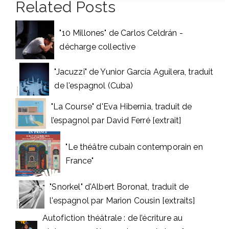
Related Posts
"10 Millones" de Carlos Celdrán -
décharge collective
"Jacuzzi" de Yunior García Aguilera, traduit
de l'espagnol (Cuba)
"La Course" d'Eva Hibernia, traduit de
l’espagnol par David Ferré [extrait]
"Le théâtre cubain contemporain en
France"
"Snorkel" d'Albert Boronat, traduit de
l'espagnol par Marion Cousin [extraits]
Autofiction théâtrale : de l’écriture au