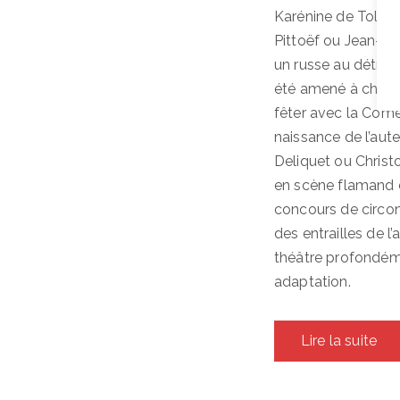
Karénine de Tolst
Pittoëf ou Jean-Lou
un russe au détrim
été amené à choisi
fêter avec la Comé
naissance de l’aut
Deliquet ou Chris
en scène flamand en
concours de circon
des entrailles de l
théâtre profondém
adaptation.
Lire la suite