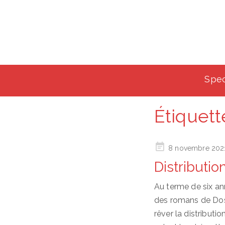
Spec
Étiquett
Posted
8 novembre 202
on
Distributio
Au terme de six ann
des romans de Dost
rêver la distributio