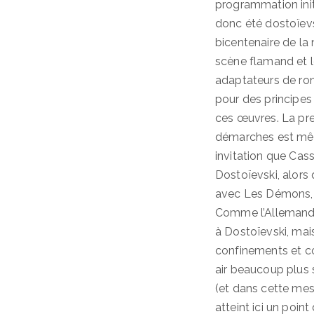
programmation init
donc été dostoïevs
bicentenaire de la 
scène flamand et l
adaptateurs de ro
pour des principes
ces œuvres. La pre
démarches est mêm
invitation que Cass
Dostoïevski, alors
avec Les Démons, e
Comme l’Allemand F
à Dostoïevski, mais
confinements et cou
air beaucoup plus 
(et dans cette mes
atteint ici un point