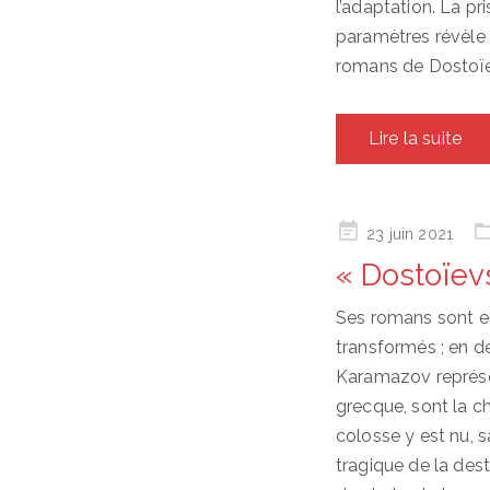
l’adaptation. La p
paramètres révèle
romans de Dostoïevsk
Lire la suite
Posted
23 juin 2021
on
« Dostoïev
Ses romans sont e
transformés ; en de
Karamazov représen
grecque, sont la ch
colosse y est nu, s
tragique de la dest