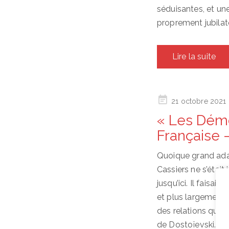
séduisantes, et une
proprement jubilato
Lire la suite
Posted
21 octobre 2021
on
« Les Démo
Française 
Quoique grand ada
Cassiers ne s’était
jusqu’ici. Il faisa
et plus largement a
des relations que 
de Dostoïevski. En