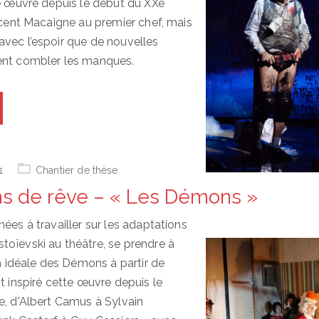
te œuvre depuis le début du XXe
incent Macaigne au premier chef, mais
vec l’espoir que de nouvelles
ent combler les manques.
1
Chantier de thèse
ons de rêve – « Les Démons »
ées à travailler sur les adaptations
oïevski au théâtre, se prendre à
on idéale des Démons à partir de
t inspiré cette œuvre depuis le
e, d'Albert Camus à Sylvain