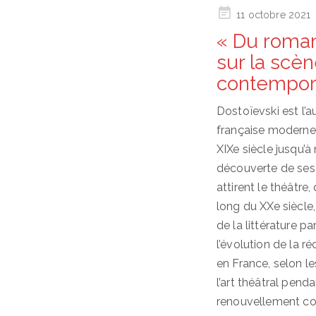
Posted
11 octobre 2021
on
« Du roman
sur la scè
contemporai
Dostoïevski est l’a
française moderne 
XIXe siècle jusqu’à
découverte de ses
attirent le théâtre,
long du XXe siècle
de la littérature p
l’évolution de la 
en France, selon l
l’art théâtral pend
renouvellement con