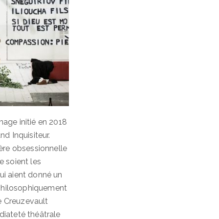
age initié en 2018
d Inquisiteur.
ère obsessionnelle
e soient les
lui aient donné un
 philosophiquement
ue Creuzevault
édiateté théâtrale