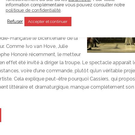
information complémentaire vous pouvez consulter notre
oï – comme Fernand Gémier, Georges
politique de confidentialité
.
is Barrault, qui avaient aussi préféré
Refuser
ent de l’autre. Cassiers a néanmoins
Accepter et continuer
r un roman de Dostoïevski, pour
die-Française le bicentenaire de la
eur. Comme Ivo van Hove, Julie
tophe Honoré récemment, le metteur
 effet été invité à diriger la troupe. Le spectacle apparaît le
stances, voire d’une commande, plutôt qu’un véritable proje
’artiste. Cela explique peut-être pourquoi Cassiers, qui propos
ent littéraire et dramaturgique, manque complètement son