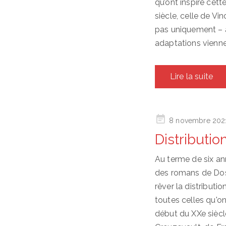
qu’ont inspiré cet
siècle, celle de V
pas uniquement – a
adaptations vienn
Lire la suite
Posted
8 novembre 202
on
Distributi
Au terme de six ann
des romans de Dost
rêver la distributi
toutes celles qu'on
début du XXe siècl