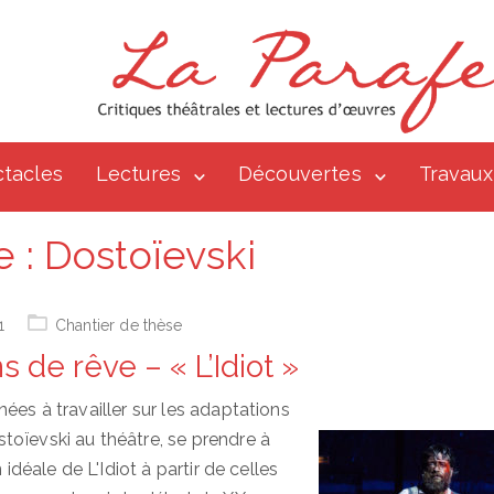
tacles
Lectures
Découvertes
Travaux
e :
Dostoïevski
1
Chantier de thèse
ns de rêve – « L’Idiot »
ées à travailler sur les adaptations
oïevski au théâtre, se prendre à
n idéale de L'Idiot à partir de celles