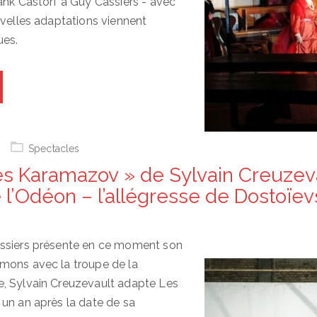
ank Castorf à Guy Cassiers - avec
uvelles adaptations viennent
ues.
Spectacles
es Karamazov » de Sylvain Creuzev
 l’Odéon – l’allégresse de Dostoïev
ssiers présente en ce moment son
mons avec la troupe de la
, Sylvain Creuzevault adapte Les
un an après la date de sa