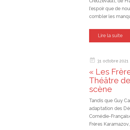
Creuzevault, de Fr
l'espoir que de no
combler les manq
Lire la suite
Posted
31 octobre 2021
on
« Les Frèr
Théâtre de
scène
Tandis que Guy Ca
adaptation des Dé
Comédie-Française
Frères Karamazov, 