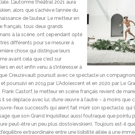
iale. L’automne théâtral 2021 aura
kien, alors que s’achève l’année du
naissance de l’auteur. Le metteur en
e français, tous deux grands
mans à la scène, ont cependant opté
 très différents pour se mesurer à
mière chose qui distingue leurs
e avant cela que c’est sur
iers en est enfin venu à s’intéresser à
 que Creuzevault poursuit avec ce spectacle un compagnonn
t poursuivi en 2019 par L’Adolescent et en 2020 par Le Gran
rank Castorf, le metteur en scène français revient de mani
 il se déplace avec lui, d’une œuvre à l’autre – à moins que c
vre-feux successifs qui aient fait mûrir son spectacle, qui 
sage que son Grand Inquisiteur, aussi foutraque que pointu
ure peut-être un peu plus dostoïevskien). Toujours est-il q
 d’équilibre extraordinaire entre une lisibilité alliée à une imm