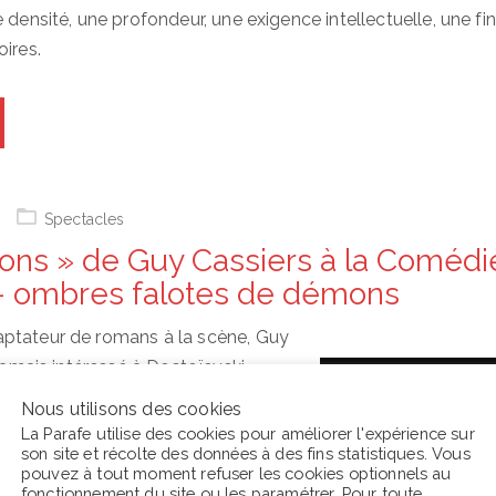
 densité, une profondeur, une exigence intellectuelle, une fi
ires.
Spectacles
ns » de Guy Cassiers à la Comédi
– ombres falotes de démons
ptateur de romans à la scène, Guy
 jamais intéressé à Dostoïevski
it exception parmi ses contemporains,
Nous utilisons des cookies
u sein de la longue et riche histoire
La Parafe utilise des cookies pour améliorer l'expérience sur
son site et récolte des données à des fins statistiques. Vous
la scène entretient avec les romans
pouvez à tout moment refuser les cookies optionnels au
 1999, Cassiers avait adapté Anna
fonctionnement du site ou les
paramétrer
. Pour toute