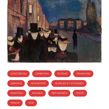
Tags
DOSTOÏEVSKI
EXHIBITION
EXTRAIT
FRANCHISE
GRIMACE
HONNÊTETÉ
HUMILIÉS ET OFFENSÉS
MANTEAU
MASQUE
PERVERSION
POÈTE
PRINCE
VICE