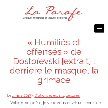
Togg
navi
« Humiliés et
offensés » de
Dostoïevski [extrait] :
derrière le masque, la
grimace
Posted
Le
1 mars 2017
-
Citations et extraits
,
Lectures
on
– Voilà, mon poète, je veux vous ouvrir un secret de