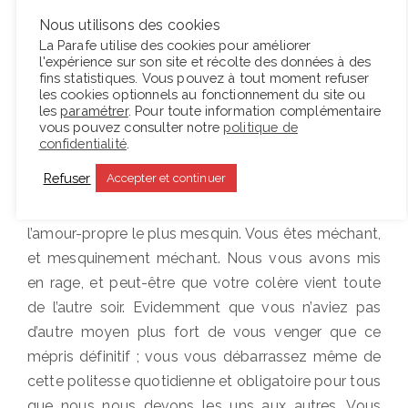
Le prince éclata de rire.
Nous utilisons des cookies
La Parafe utilise des cookies pour améliorer
l'expérience sur son site et récolte des données à des
– Vous jugez juste, mon bon, ajouta-t-il avec
fins statistiques. Vous pouvez à tout moment refuser
l’expression la plus insolente.
les cookies optionnels au fonctionnement du site ou
les
paramétrer
. Pour toute information complémentaire
vous pouvez consulter notre
politique de
– Prince, dis-je, en m’échauffant devant son
confidentialité
.
insolence, vous nous haïssez tous, et moi pareil, et,
Refuser
Accepter et continuer
en ce moment, vous vous vengez sur moi, de tout
et de tout le monde. Ce qui vous pousse, c’est
l’amour-propre le plus mesquin. Vous êtes méchant,
et mesquinement méchant. Nous vous avons mis
en rage, et peut-être que votre colère vient toute
de l’autre soir. Evidemment que vous n’aviez pas
d’autre moyen plus fort de vous venger que ce
mépris définitif ; vous vous débarrassez même de
cette politesse quotidienne et obligatoire pour tous
que nous nous devons les uns aux autres. Vous