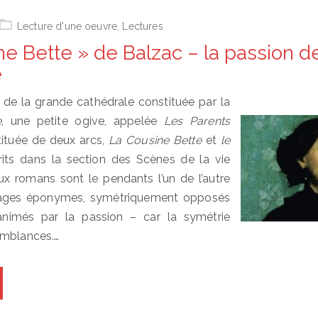
Lecture d'une oeuvre
,
Lectures
e Bette » de Balzac – la passion de
e
e de la grande cathédrale constituée par la
e
, une petite ogive, appelée
Les Parents
tituée de deux arcs,
La Cousine Bette
et
le
crits dans la section des Scènes de la vie
ux romans sont le pendants l’un de l’autre
nages éponymes, symétriquement opposés
nimés par la passion – car la symétrie
emblances.…