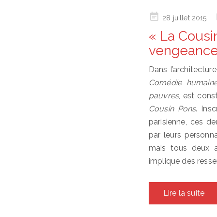
Posted
28 juillet 2015
on
« La Cousin
vengeanc
Dans l’architectur
Comédie humain
pauvres
, est cons
Cousin Pons
. Ins
parisienne, ces de
par leurs person
mais tous deux a
implique des ress
Lire la suite