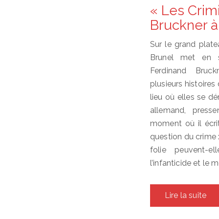
on
« Les Crim
Bruckner à 
Sur le grand plate
Brunel met en 
Ferdinand Bruc
plusieurs histoire
lieu où elles se d
allemand, press
moment où il écrit
question du crime :
folie peuvent-e
l’infanticide et le
Lire la suite