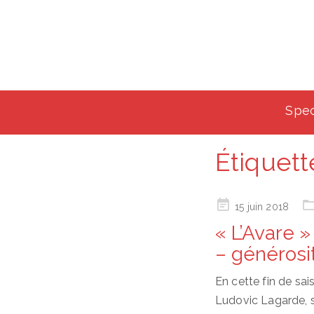
Spec
Étiquett
Posted
15 juin 2018
on
« L’Avare 
– générosi
En cette fin de sai
Ludovic Lagarde, 