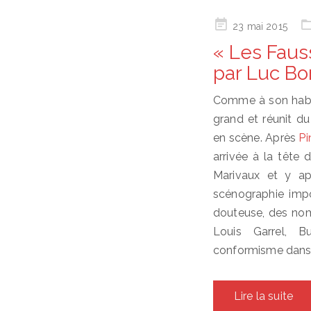
Posted
23 mai 2015
on
« Les Faus
par Luc Bo
Comme à son habi
grand et réunit d
en scène. Après
Pi
arrivée à la tête d
Marivaux et y ap
scénographie imp
douteuse, des noms
Louis Garrel, 
conformisme dans 
Lire la suite