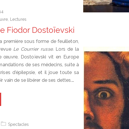
14
uvre
,
Lectures
 de Fiodor Dostoïevski
la première sous forme de feuilleton,
 revue
Le Courrier russe
. Lors de la
e œuvre, Dostoïevski vit en Europe
mandations de ses médecins, suite à
ses d’épilepsie, et il joue toute sa
ir vain de se libérer de ses dettes.…
Spectacles