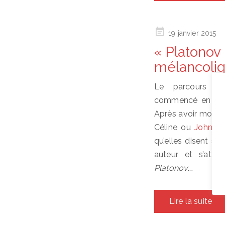
Posted
19 janvier 2015
on
« Platonov 
mélancoli
Le parcours du
commencé en 2
Après avoir monté
Céline ou
John Ch
qu’elles disent sur
auteur et s’atta
Platonov
.…
Lire la suite