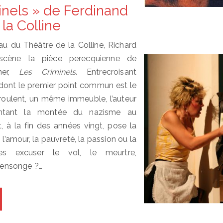
inels » de Ferdinand
la Colline
au du Théâtre de la Colline, Richard
scène la pièce perecquienne de
kner,
Les Criminels
. Entrecroisant
s dont le premier point commun est le
éroulent, un même immeuble, l’auteur
entant la montée du nazisme au
, à la fin des années vingt, pose la
 l’amour, la pauvreté, la passion ou la
lles excuser le vol, le meurtre,
 mensonge ?…