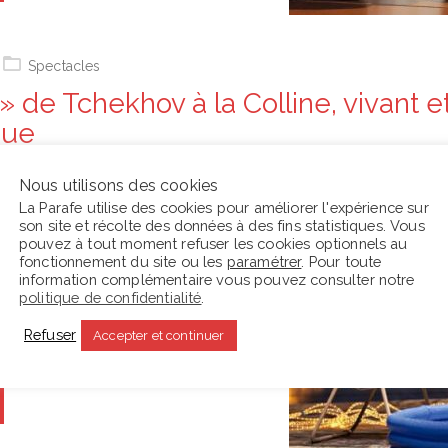
Spectacles
» de Tchekhov à la Colline, vivant e
que
 collectif Les Possédés avait
Nous utilisons des cookies
004 avec
Oncle Vania
de Tchekhov.
La Parafe utilise des cookies pour améliorer l'expérience sur
son site et récolte des données à des fins statistiques. Vous
 des œuvres de Lagarce, Mauvignier,
pouvez à tout moment refuser les cookies optionnels au
eever
, chaque fois en quête de ce
fonctionnement du site ou les
paramétrer
. Pour toute
information complémentaire vous pouvez consulter notre
 l’humain, ils reviennent à ce premier
politique de confidentialité
.
quent à sa toute première pièce,
Refuser
Accepter et continuer