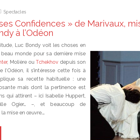
Spectacles
ses Confidences » de Marivaux, mi
ndy à l’Odéon
tude, Luc Bondy voit les choses en
u beau monde pour sa dernière mise
nter
, Molière ou
Tchekhov
depuis son
e l’Odéon, il s’intéresse cette fois à
plique sa recette habituelle : une
osante mais dont la pertinence est
 qui attirent – ici Isabelle Huppert,
Bulle Ogier… –, et beaucoup de
la mise en œuvre.…