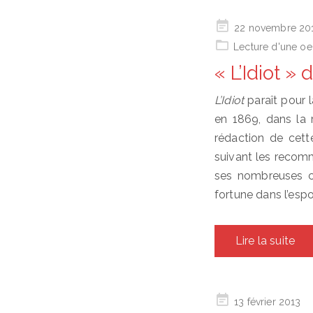
Posted
22 novembre 20
on
Lecture d'une oe
« L’Idiot »
L’Idiot
paraît pour 
en 1869, dans la
rédaction de cett
suivant les recom
ses nombreuses cri
fortune dans l’espo
Lire la suite
Posted
13 février 2013