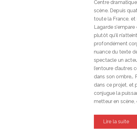
Centre dramatique 
scène. Depuis quat
toute la France, et
Lagarde s’empare d
plutôt qu’il n’attei
profondément corp
nuance du texte de
spectacle un acteu
l’entoure d’autres 
dans son ombre… Ri
dans ce projet, et p
conjugue la puissan
metteur en scène, 
Lire la suite