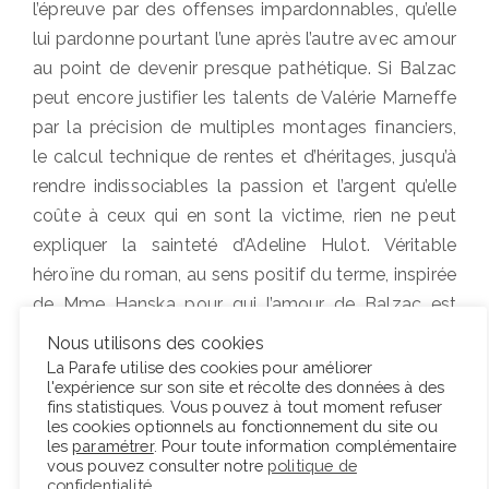
l’épreuve par des offenses impardonnables, qu’elle
lui pardonne pourtant l’une après l’autre avec amour
au point de devenir presque pathétique. Si Balzac
peut encore justifier les talents de Valérie Marneffe
par la précision de multiples montages financiers,
le calcul technique de rentes et d’héritages, jusqu’à
rendre indissociables la passion et l’argent qu’elle
coûte à ceux qui en sont la victime, rien ne peut
expliquer la sainteté d’Adeline Hulot. Véritable
héroïne du roman, au sens positif du terme, inspirée
de Mme Hanska pour qui l’amour de Balzac est
absolu, Adeline l’ouvre et le clôt au cours de deux
Nous utilisons des cookies
scènes qui mettent à l’épreuve sa pureté et qui ne
La Parafe utilise des cookies pour améliorer
l'expérience sur son site et récolte des données à des
font qu’encadrer une série de démonstrations de sa
fins statistiques. Vous pouvez à tout moment refuser
vertu dans ce milieu corrompu, incapable de
les cookies optionnels au fonctionnement du site ou
les
paramétrer
. Pour toute information complémentaire
s’élever au-dessus de la fange.
vous pouvez consulter notre
politique de
confidentialité
.