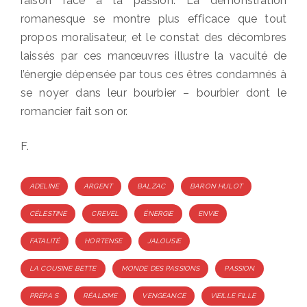
raison face à la passion. La démonstration
romanesque se montre plus efficace que tout
propos moralisateur, et le constat des décombres
laissés par ces manœuvres illustre la vacuité de
l’énergie dépensée par tous ces êtres condamnés à
se noyer dans leur bourbier – bourbier dont le
romancier fait son or.
F.
Tags
ADELINE
ARGENT
BALZAC
BARON HULOT
CÉLESTINE
CREVEL
ÉNERGIE
ENVIE
FATALITÉ
HORTENSE
JALOUSIE
LA COUSINE BETTE
MONDE DES PASSIONS
PASSION
PRÉPA S
RÉALISME
VENGEANCE
VIEILLE FILLE