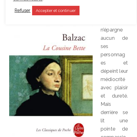
Elle mise à
Refuser
Accepter et continuer
part,
Balzac
n’épargne
aucun de
ses
personnag
es et
dépeint leur
médiocrité
avec plaisir
et dureté.
Mais
derrière se
lit une
pointe de