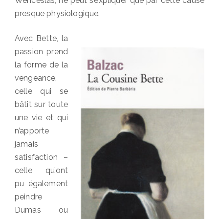
Wenceslas, ne peut s’expliquer que par cette cause
presque physiologique.
Avec Bette, la
passion prend
la forme de la
vengeance,
celle qui se
bâtit sur toute
une vie et qui
n’apporte
jamais
satisfaction –
celle qu’ont
pu également
peindre
Dumas ou