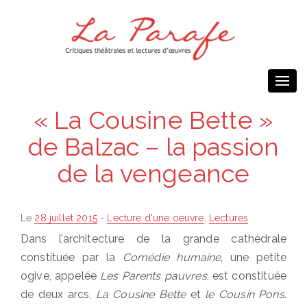
Togg
navi
« La Cousine Bette »
de Balzac – la passion
de la vengeance
Posted
Le
28 juillet 2015
-
Lecture d'une oeuvre
,
Lectures
on
Dans l’architecture de la grande cathédrale
constituée par la
Comédie humaine
, une petite
ogive, appelée
Les Parents pauvres
, est constituée
de deux arcs,
La Cousine Bette
et
le Cousin Pons
.