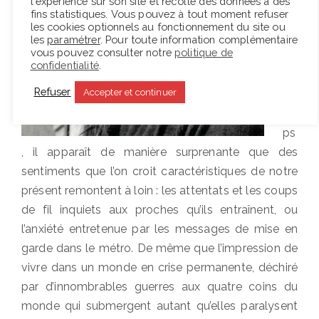
l'expérience sur son site et récolte des données à des
fins statistiques. Vous pouvez à tout moment refuser
ss
les cookies optionnels au fonctionnement du site ou
ag
les
paramétrer
. Pour toute information complémentaire
vous pouvez consulter notre
politique de
e
confidentialité
.
du
Refuser
Accepter et continuer
te
m
ps
, il apparaît de manière surprenante que des
sentiments que l’on croit caractéristiques de notre
présent remontent à loin : les attentats et les coups
de fil inquiets aux proches qu’ils entraînent, ou
l’anxiété entretenue par les messages de mise en
garde dans le métro. De même que l’impression de
vivre dans un monde en crise permanente, déchiré
par d’innombrables guerres aux quatre coins du
monde qui submergent autant qu’elles paralysent