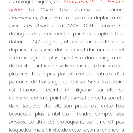
autobiographiques,
Les Armoires vides
,
La Femme
gelée
,
La Place
,
Une femme
ou encore
L’Événement
, Annie Ernaux opère un déplacement
avec
Les Années
, en 2008. Cette œuvre se
distingue des précédentes par son ampleur tout
d’abord – 240 pages –, et par le fait que le « je »
disparaît à la faveur d’un « on » et d’un occasionnel
« elle », signe le plus manifeste d’un changement
de focale. L’autrice ne se livre pas cette fois au récit
plusieurs fois repris par différentes entrées d’un
parcours de transfuge de classe. Si sa trajectoire
est toujours présente en filigrane, car elle se
conserve comme point d’observation de la société
dans laquelle elle vit, son projet est cette fois
beaucoup plus ambitieux : rendre compte
des
années
. Le titre est provoquant, car il ne dit pas
lesquelles, mais il invite de cette façon à renoncer à