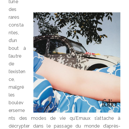
l’une
des
rares
consta
ntes,
d’un
bout à
l’autre
de
l’existen
ce,
malgré
les
boulev
erseme
nts des modes de vie qu’Ernaux s’attache à
décrypter dans le passage du monde d’après-