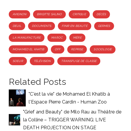
Tags
AVIGNON
BRIGITTE SALINO
CRITIQUE
DÉCÈS
DEUIL
DOCUMENTS
FINIR EN BEAUTÉ
GERMES
LA MANUFACTURE
MAROC
MÈRE
MOHAMED EL KHATIB
OFF
REPRISE
SOCIOLOGIE
SOEUR
TÉLÉVISION
TRANSFUGE DE CLASSE
Related Posts
"C'est la vie" de Mohamed El Khatib à
l'Espace Pierre Cardin - Human Zoo
"Grief and Beauty" de Milo Rau au Théâtre de
la Colline – TRIGGER WARNING: LIVE
DEATH PROJECTION ON STAGE