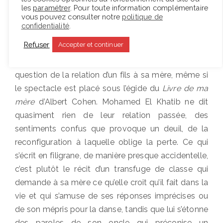
les
paramétrer
. Pour toute information complémentaire
vous pouvez consulter notre
politique de
confidentialité
.
Refuser
Accepter et continuer
Malgré ce qu’on pourrait croire, il n’est pas ici
question de la relation d’un fils à sa mère, même si
le spectacle est placé sous l’égide du
Livre de ma
mère
d’Albert Cohen. Mohamed El Khatib ne dit
quasiment rien de leur relation passée, des
sentiments confus que provoque un deuil, de la
reconfiguration à laquelle oblige la perte. Ce qui
s’écrit en filigrane, de manière presque accidentelle,
c’est plutôt le récit d’un transfuge de classe qui
demande à sa mère ce qu’elle croit qu’il fait dans la
vie et qui s’amuse de ses réponses imprécises ou
de son mépris pour la danse, tandis que lui s’étonne
des paroles de son oncle qui préconise un