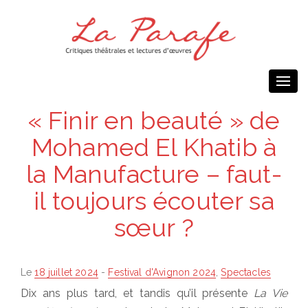
Togg
navi
« Finir en beauté » de
Mohamed El Khatib à
la Manufacture – faut-
il toujours écouter sa
sœur ?
Posted
Le
18 juillet 2024
-
Festival d'Avignon 2024
,
Spectacles
on
Dix ans plus tard, et tandis qu’il présente
La Vie