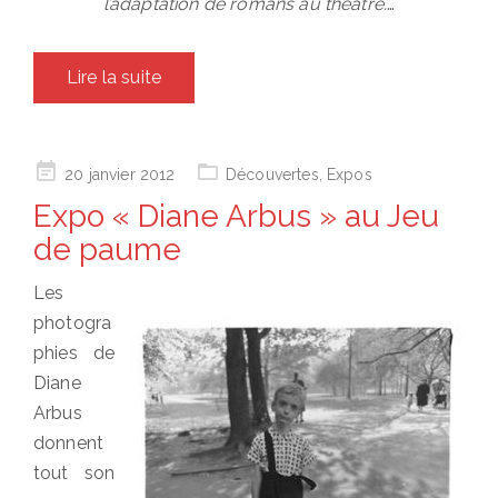
l’adaptation de romans au théâtre.
…
Lire la suite
Posted
20 janvier 2012
Découvertes
,
Expos
on
Expo « Diane Arbus » au Jeu
de paume
Les
photogra
phies de
Diane
Arbus
donnent
tout son