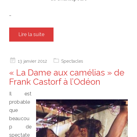
…
Lire la suite
Posted
13 janvier 2012
Spectacles
on
« La Dame aux camélias » de
Frank Castorf à l’Odéon
Il est
probable
que
beaucou
p de
spectate