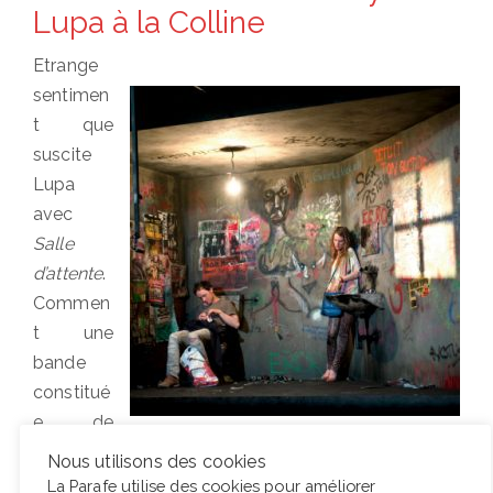
Lupa à la Colline
Etrange
sentimen
t que
suscite
Lupa
avec
Salle
d’attente
.
Commen
t une
bande
constitué
e de
drogués, de SDF, de sidaïques, de prostituées et de
Nous utilisons des cookies
schizophrènes peut-elle nous donner envie de
La Parafe utilise des cookies pour améliorer