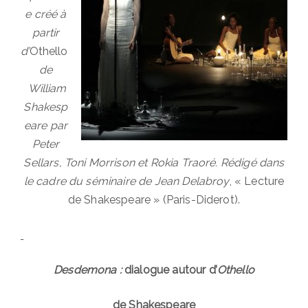
e créé à
partir
d’
Othello
de
William
Shakesp
eare par
Peter
Sellars, Toni Morrison et Rokia Traoré. Rédigé dans
le cadre du séminaire de
Jean Delabroy
, « Lecture
de Shakespeare » (Paris-Diderot).
Desdemona :
dialogue autour d’
Othello
de Shakespeare