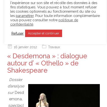
l'expérience sur son site et récolte des données à des
retourner dans la salle après l’entracte ? avec
fins statistiques. Vous pouvez à tout moment refuser
même une pointe d’enthousiasme ?…
les cookies optionnels au fonctionnement du site ou
les
paramétrer
. Pour toute information complémentaire
vous pouvez consulter notre
politique de
confidentialité
.
Lire la suite
Refuser
Accepter et continuer
Posted
16 janvier 2012
Travaux
on
« Desdemona » : dialogue
autour d’ « Othello » de
Shakespeare
Dossier
d’analyse
sur
Desd
emona
,
spectacl