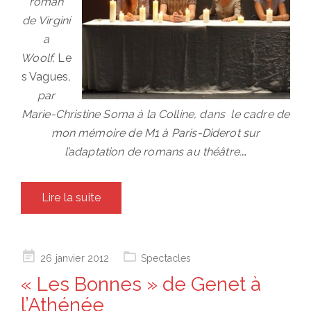
roman
de Virgini
a
Woolf,
Le
s Vagues
,
par
Marie-Christine Soma à la Colline, dans le cadre de
mon mémoire de M1 à Paris-Diderot sur
l’adaptation de romans au théâtre.
…
Lire la suite
Posted
26 janvier 2012
Spectacles
on
« Les Bonnes » de Genet à
l’Athénée