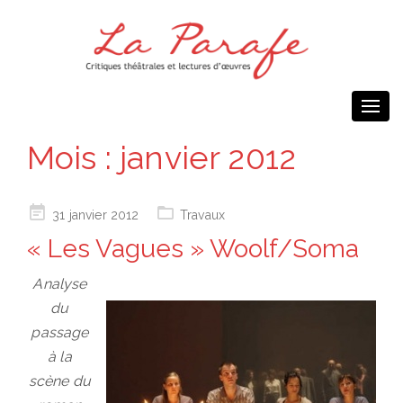
Togg
navi
Mois :
janvier 2012
Posted
31 janvier 2012
Travaux
on
« Les Vagues » Woolf/Soma
Analyse
du
passage
à la
scène du