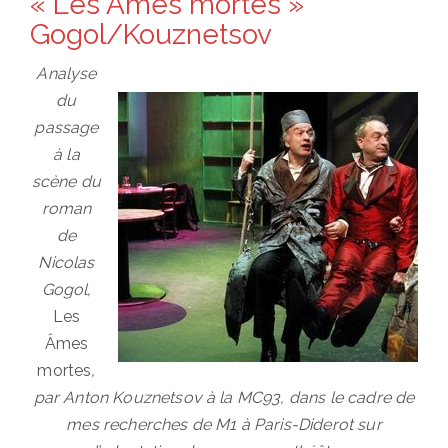
« Les Âmes mortes »
Gogol/Kouznetsov
Analyse
du
passage
à la
scène du
roman
de
Nicolas
Gogol,
Les
Âmes
mortes
,
par Anton Kouznetsov à la MC93, dans le cadre de
mes recherches de M1 à Paris-Diderot sur