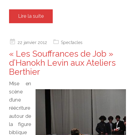
Lire la suite
Posted
22 janvier 2012
Spectacles
on
« Les Souffrances de Job »
d’Hanokh Levin aux Ateliers
Berthier
Mise en
scène
d’une
réécriture
autour de
la figure
biblique