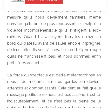
s’estompe peu à peu. Les comédiens se tournent
vers nous, s’adressent à nous, droit dans les yeux, à
mesure qu’ils nous deviennent familiers, même
dans ce qu’ils ont de plus repoussant et malgré la
violence incompréhensible qu’ils s’infligent à eux-
mêmes. Quand ils s’asseyent tous les quinze au
bord du plateau avant de saluer, encore imprégnés
de leurs rôles, ils sont à cheval sur cette ligne rouge
qu’ils ne franchissent pas, et nous sommes enfin
prêts à les accueillir.
La force du spectacle est cette métamorphose en
nous : de méfiants, sur nos gardes, on devient
attendris et compatissants. Cela tient au fait que le
message politique ne nous est pas asséné, il est là,
indiscutablement, et ce n’est pas la peine de le
pointer du doigt ou de le formuler. Lupa transpose