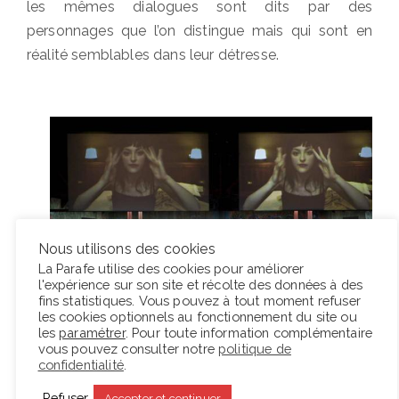
les mêmes dialogues sont dits par des
personnages que l’on distingue mais qui sont en
réalité semblables dans leur détresse.
Nous utilisons des cookies
La Parafe utilise des cookies pour améliorer
l'expérience sur son site et récolte des données à des
fins statistiques. Vous pouvez à tout moment refuser
les cookies optionnels au fonctionnement du site ou
les
paramétrer
. Pour toute information complémentaire
La progression se fait en nous, dans le sentiment
vous pouvez consulter notre
politique de
confidentialité
.
que leur vue fait naître. La ligne rouge qui encadre
la scène et la maintient bien à distance du public
Refuser
Accepter et continuer