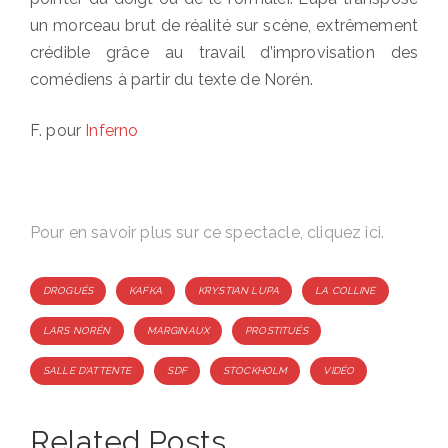
un morceau brut de réalité sur scène, extrêmement
crédible grâce au travail d’improvisation des
comédiens à partir du texte de Norén.
F. pour
Inferno
Pour en savoir plus sur ce spectacle, cliquez
ici
.
Tags
DROGUÉS
KAFKA
KRYSTIAN LUPA
LA COLLINE
LARS NORÉN
MARGINAUX
PROSTITUÉS
SALLE D'ATTENTE
SDF
STOCKHOLM
VIDÉO
Related Posts