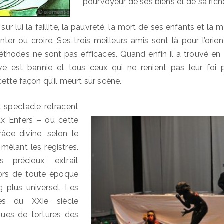
pourvoyeur de ses biens et de sa rich
sur lui la faillite, la pauvreté, la mort de ses enfants et la m
ter ou croire. Ses trois meilleurs amis sont là pour l’orient
thodes ne sont pas efficaces. Quand enfin il a trouvé en 
uive est bannie et tous ceux qui ne renient pas leur foi
ette façon qu’il meurt sur scène.
u spectacle retracent
x Enfers – ou cette
âce divine, selon le
mêlant les registres.
s précieux, extrait
 hors de toute époque
ng plus universel. Les
es du XXIe siècle
iques de tortures des