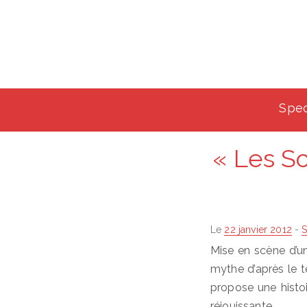
Spec
« Les S
Posted
Le
22 janvier 2012
-
S
on
Mise en scène d’un
mythe d’après le 
propose une histoi
réjouissante.