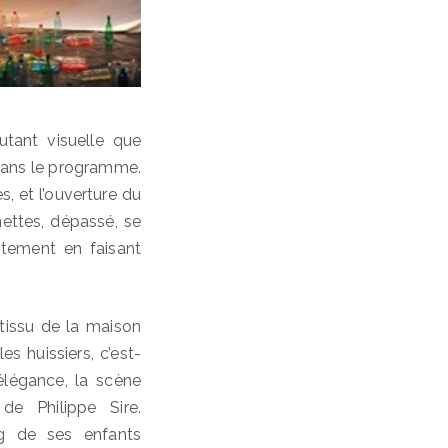
utant visuelle que
dans le programme.
, et l’ouverture du
nettes, dépassé, se
itement en faisant
tissu de la maison
es huissiers, c’est-
légance, la scène
de Philippe Sire.
g de ses enfants