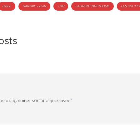
BIBLE
HANOKH LEVIN
JOB
LAURENT BRETHOME
LES SOUFF
osts
s obligatoires sont indiqués avec
*