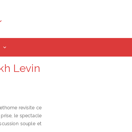
kh Levin
rethome revisite ce
 prise, le spectacle
iscussion souple et