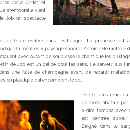
près Jésus-Christ, et
que atemporelle vient
de Job un spectacle
side toute entière dans l’esthétique. La prouesse est a
indique la mention « paysage sonore : Antoine Herniotte » 
iquent avec autant de souplesse le chant que les bruitages
estin de Job est un délice pour les sens. Le serveur aux lu
 dans une flûte de champagne avant de repartir maladro
les en plastique qui encombrent le sol.
Une fois les murs en 
de l’hôte abattus par l
à-dire tombés avec é
est centrée autour 
Baigné dans le san