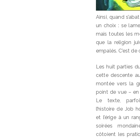
Ainsi, quand s’abat 
un choix : se lamen
mais toutes les mé
que la religion j
empalés. C’est de c
Les huit parties d
cette descente au
montée vers la gr
point de vue – en 
Le texte, parfoi
l’histoire de Job
et l’érige à un ra
soirées mondain
côtoient les prat