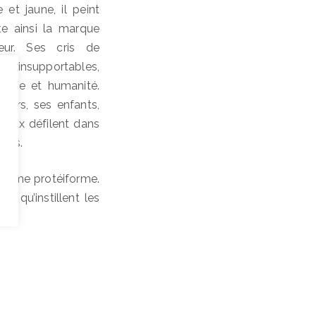
 et jaune, il peint
e ainsi la marque
eur. Ses cris de
re insupportables,
ance et humanité.
ssiers, ses enfants,
eaux défilent dans
ques.
 et même protéiforme.
on qu’instillent les