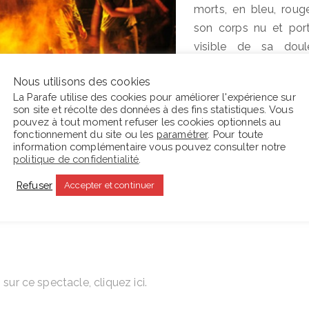
morts, en bleu, rouge
son corps nu et port
visible de sa doul
souffrance, loin d’êt
Nous utilisons des cookies
résonnent avec puiss
La Parafe utilise des cookies pour améliorer l'expérience sur
Autour de lui, les hui
son site et récolte des données à des fins statistiques. Vous
ses amis et ses bourr
pouvez à tout moment refuser les cookies optionnels au
fonctionnement du site ou les
paramétrer
. Pour toute
leurs costumes loufo
information complémentaire vous pouvez consulter notre
politique de confidentialité
.
 d’être traité avec un grain de folie. Ici, il est bien présent
Refuser
Accepter et continuer
hé à plusieurs reprises, sans faire perdre de vue la réflexi
royances et leur rapport aux souffrances humaines.
s sur ce spectacle, cliquez
ici
.