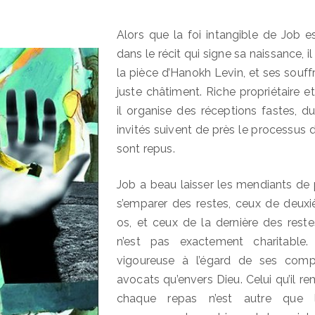
Alors que la foi intangible de Job e
dans le récit qui signe sa naissance, 
la pièce d’Hanokh Levin, et ses souf
juste châtiment. Riche propriétaire e
il organise des réceptions fastes, du
invités suivent de près le processus d
sont repus.
Job a beau laisser les mendiants de 
s’emparer des restes, ceux de deux
os, et ceux de la dernière des restes
n’est pas exactement charitable.
vigoureuse à l’égard de ses comp
avocats qu’envers Dieu. Celui qu’il r
chaque repas n’est autre que l