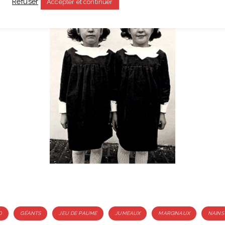
Refuser
Accepter et continuer
O
GÉANTS
JEU DE PAUME
JUMEAUX
MARGINAUX
NAINS