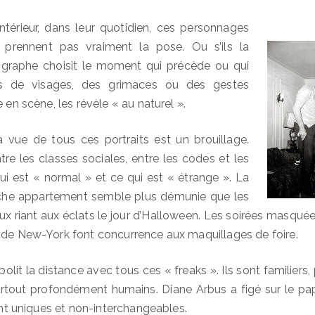
intérieur, dans leur quotidien, ces personnages
 prennent pas vraiment la pose. Ou s’ils la
ographe choisit le moment qui précède ou qui
cs de visages, des grimaces ou des gestes
e en scène, les révèle « au naturel ».
la vue de tous ces portraits est un brouillage.
tre les classes sociales, entre les codes et les
qui est « normal » et ce qui est « étrange ». La
che appartement semble plus démunie que les
 riant aux éclats le jour d’Halloween. Les soirées masqué
de New-York font concurrence aux maquillages de foire.
lit la distance avec tous ces « freaks ». Ils sont familiers,
urtout profondément humains. Diane Arbus a figé sur le papi
sont uniques et non-interchangeables.