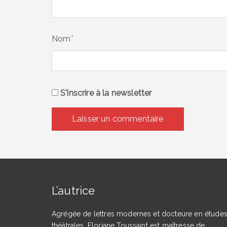
Nom
*
S'inscrire à la newsletter
L’autrice
Agrégée de lettres modernes et docteure en étude
théâtrales, Floriane Toussaint est maîtresse de