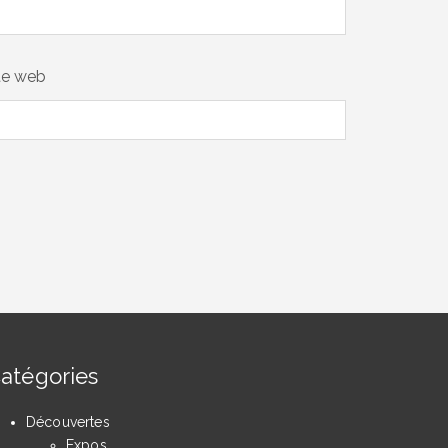
te web
atégories
Découvertes
Expos