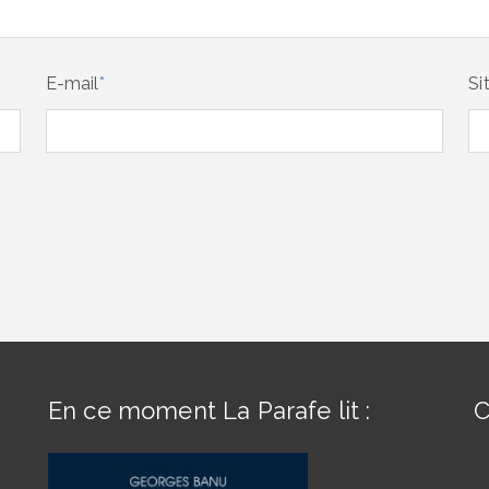
E-mail
*
Si
En ce moment La Parafe lit :
C
s