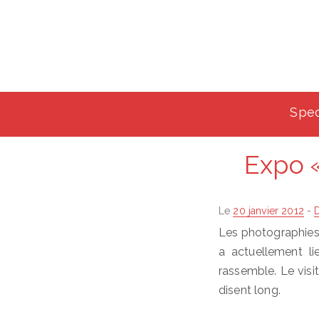
Spec
Expo 
Posted
Le
20 janvier 2012
-
on
Les photographies 
a actuellement li
rassemble. Le visi
disent long.