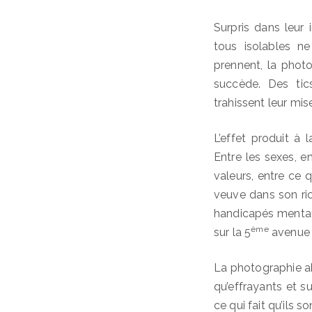
Surpris dans leur 
tous isolables ne
prennent, la phot
succède. Des ti
trahissent leur mis
L’effet produit à 
Entre les sexes, en
valeurs, entre ce 
veuve dans son ri
handicapés mentaux
ème
sur la 5
avenue 
La photographie abo
qu’effrayants et s
ce qui fait qu’ils 