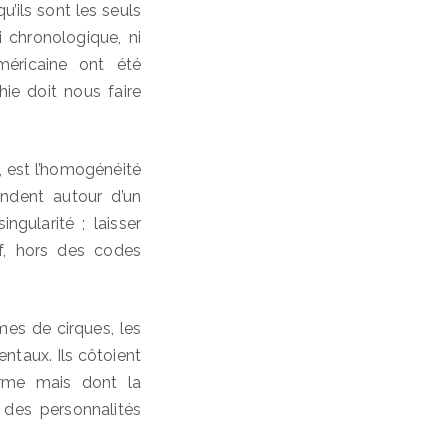
qu’ils sont les seuls
i chronologique, ni
éricaine ont été
ie doit nous faire
, est l’homogénéité
ndent autour d’un
ngularité ; laisser
vif, hors des codes
mmes de cirques, les
mentaux. Ils côtoient
orme mais dont la
 des personnalités