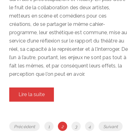
le fruit de la collaboration des deux artistes,
metteurs en scène et comédiens pour ces
créations, de se partager le même cahier-
programme, leur esthétique est commune, mise au
service d’une réflexion sur le rapport du théâtre au
réel, sa capacité à le représenter et à l’interroger. De
l’un à l’autre, pourtant, les enjeux ne sont pas tout à
fait les mêmes, et par conséquent leurs effets, la
perception que l’on peut en avoir.
Lire la suite
Navigation
Page
Page
Page
Page
Précédent
1
2
3
4
Suivant
des