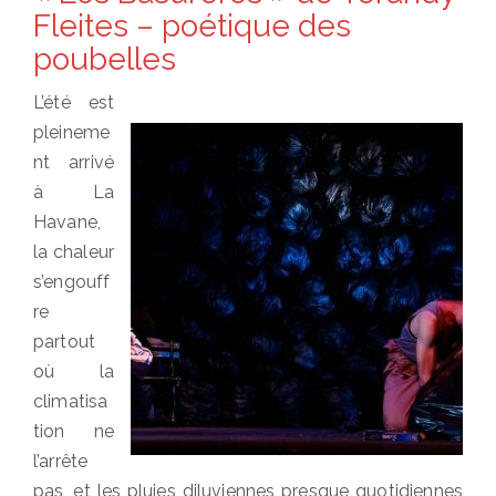
Fleites – poétique des
poubelles
L’été est
pleineme
nt arrivé
à La
Havane,
la chaleur
s’engouff
re
partout
où la
climatisa
tion ne
l’arrête
pas, et les pluies diluviennes presque quotidiennes