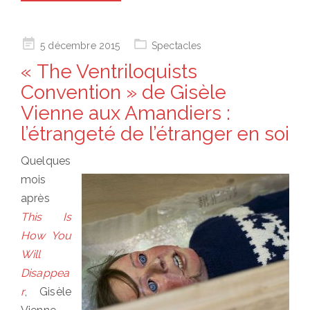
Posted
5 décembre 2015
Spectacles
on
« The Ventriloquists
Convention » de Gisèle
Vienne aux Amandiers :
l’étrangeté de l’étranger en soi
Quelques
mois
après
This Is
How You
Will
Disappea
r
, Gisèle