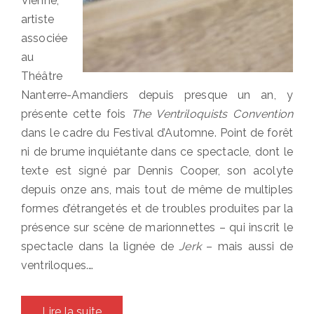
Vienne,
artiste
associée
au
Théâtre
Nanterre-Amandiers depuis presque un an, y
présente cette fois
The Ventriloquists Convention
dans le cadre du Festival d’Automne. Point de forêt
ni de brume inquiétante dans ce spectacle, dont le
texte est signé par Dennis Cooper, son acolyte
depuis onze ans, mais tout de même de multiples
formes d’étrangetés et de troubles produites par la
présence sur scène de marionnettes – qui inscrit le
spectacle dans la lignée de
Jerk
– mais aussi de
ventriloques.…
Lire la suite