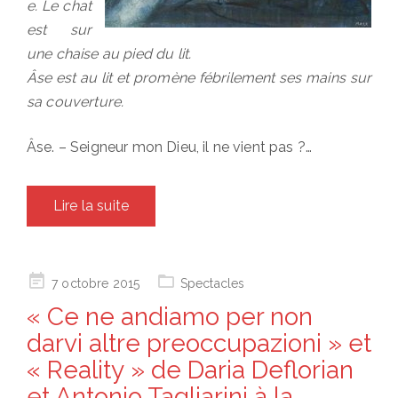
e. Le chat
est sur
une chaise au pied du lit.
Âse est au lit et promène fébrilement ses mains sur
sa couverture.
Âse. – Seigneur mon Dieu, il ne vient pas ?…
Lire la suite
Posted
7 octobre 2015
Spectacles
on
« Ce ne andiamo per non
darvi altre preoccupazioni » et
« Reality » de Daria Deflorian
et Antonio Tagliarini à la