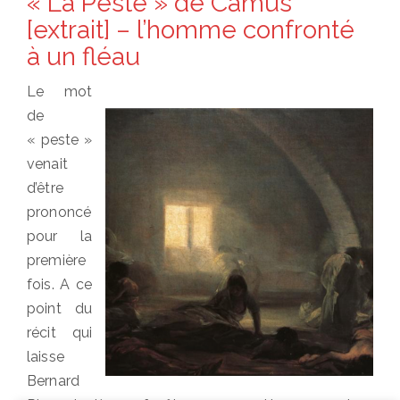
« La Peste » de Camus
[extrait] – l’homme confronté
à un fléau
Le mot
de
« peste »
venait
d’être
prononcé
pour la
première
fois. A ce
point du
récit qui
laisse
Bernard