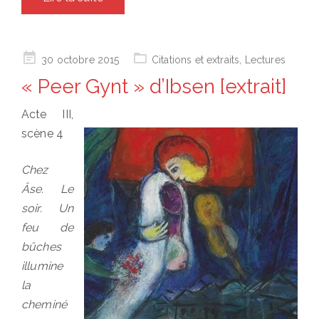
Posted
30 octobre 2015
Citations et extraits
,
Lectures
on
« Peer Gynt » d’Ibsen [extrait]
Acte III,
scène 4
Chez
Âse. Le
soir. Un
feu de
bûches
illumine
la
cheminé