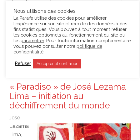
Rieux derrière sa fenêtre, on permettra au narrateur
de justifier l’incertitude et la surprise du docteur,
Nous utilisons des cookies
La Parafe utilise des cookies pour améliorer
puisque, avec des nuances, sa réaction fut celle de
l'expérience sur son site et récolte des données à des
la plupart de nos concitoyens.…
fins statistiques. Vous pouvez à tout moment refuser
les cookies optionnels au fonctionnement du site ou
les
paramétrer
. Pour toute information complémentaire
vous pouvez consulter notre
politique de
Lire la suite
confidentialité
.
Refuser
Accepter et continuer
Posted
29 août 2016
Lecture d'une oeuvre
,
Lectures
on
« Paradiso » de José Lezama
Lima – initiation au
déchiffrement du monde
José
Lezama
Lima,