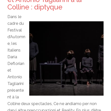
Colline : diptyque
Dans le
cadre du
Festival
d’Automn
e, les
Italiens
Daria
Deflorian
et
Antonio
Tagliarini
présente
nt à la
Colline deux spectacles, Ce ne andiamo per non
darvi altre preoccupazioni et Reality. En plus d’être