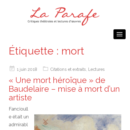
Togg
navi
Étiquette :
mort
Posted
1 juin 2018
Citations et extraits
,
Lectures
on
« Une mort héroïque » de
Baudelaire – mise à mort d’un
artiste
Fancioull
e était un
admirabl