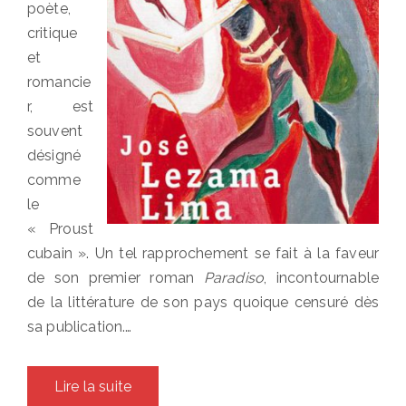
poète,
critique
et
romancie
r, est
souvent
désigné
comme
le
« Proust
cubain ». Un tel rapprochement se fait à la faveur
de son premier roman
Paradiso
, incontournable
de la littérature de son pays quoique censuré dès
sa publication.…
Lire la suite