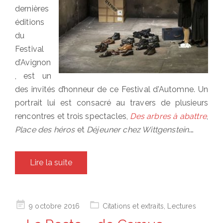
dernières
éditions
du
Festival
d’Avignon
, est un
des invités d’honneur de ce Festival d’Automne. Un
portrait lui est consacré au travers de plusieurs
rencontres et trois spectacles,
Des arbres à abattre
,
Place des héros
et
Déjeuner chez Wittgenstein
.…
Lire la suite
Posted
9 octobre 2016
Citations et extraits
,
Lectures
on