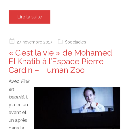
Lire la suite
Posted
27 novembre 2017
Spectacles
on
« C’est la vie » de Mohamed
El Khatib à l’Espace Pierre
Cardin – Human Zoo
Avec
Finir
en
beauté
, il
y a eu un
avant et
un après
dans la