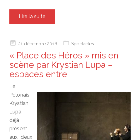
Lire la suite
Posted
21 décembre 2016
Spectacles
on
« Place des Héros » mis en
scène par Krystian Lupa –
espaces entre
Le
Polonais
Krystian
Lupa,
déjà
présent
aux deux