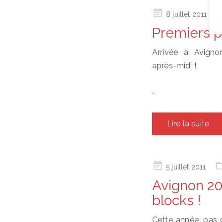
Posted
8 juillet 2011
on
Premiers p
Arrivée à Avigno
après-midi !
…
Lire la suite
Posted
5 juillet 2011
on
Avignon 201
blocks !
Cette année, pas d