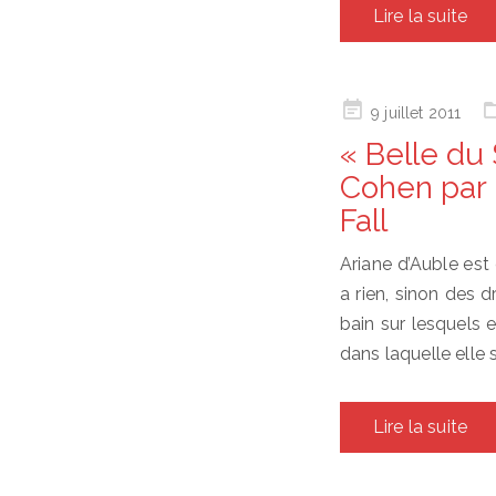
Lire la suite
Posted
9 juillet 2011
on
« Belle du
Cohen par
Fall
Ariane d’Auble est 
a rien, sinon des 
bain sur lesquels e
dans laquelle elle
Lire la suite