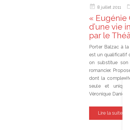
Posted
8 juillet 2011
on
« Eugénie G
d’une vie 
par le Théâ
Porter Balzac à la 
est un qualificatif
on substitue son t
romancier. Propos
dont la complexité
seule et unique
Véronique Daniel.…
Lire la suite