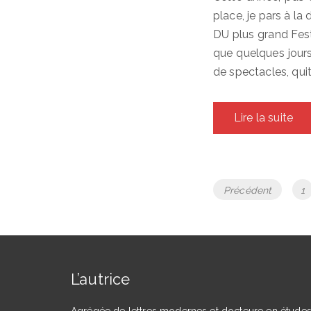
place, je pars à la
DU plus grand Festi
que quelques jours
de spectacles, quit
Lire la suite
Navigation
P
Précédent
1
des
articles
L’autrice
Agrégée de lettres modernes et docteure en étude