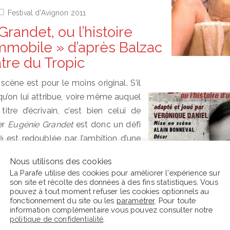
Festival d'Avignon 2011
randet, ou l’histoire
immobile » d’après Balzac
tre du Tropic
scène est pour le moins original. S’il
 qu’on lui attribue, voire même auquel
itre d’écrivain, c’est bien celui de
er
Eugénie Grandet
est donc un défi
 est redoublée par l’ambition d’une
 comédienne sur les planches :
Nous utilisons des cookies
La Parafe utilise des cookies pour améliorer l'expérience sur
son site et récolte des données à des fins statistiques. Vous
pouvez à tout moment refuser les cookies optionnels au
fonctionnement du site ou les
paramétrer
. Pour toute
information complémentaire vous pouvez consulter notre
politique de confidentialité
.