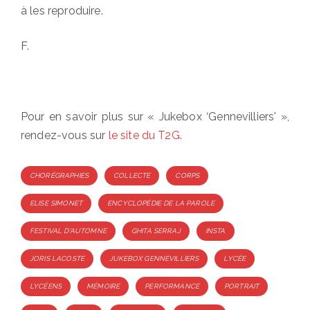
à les reproduire.
F.
Pour en savoir plus sur « Jukebox ‘Gennevilliers' »,
rendez-vous sur
le site du T2G
.
Tags
CHORÉGRAPHIES
COLLECTE
CORPS
ELISE SIMONET
ENCYCLOPÉDIE DE LA PAROLE
FESTIVAL D'AUTOMNE
GHITA SERRAJ
INSTA
JORIS LACOSTE
JUKEBOX GENNEVILLIERS
LYCÉE
LYCÉENS
MÉMOIRE
PERFORMANCE
PORTRAIT