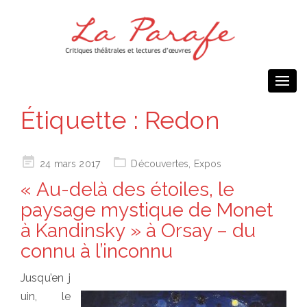
Togg
navi
Étiquette :
Redon
Posted
24 mars 2017
Découvertes
,
Expos
on
« Au-delà des étoiles, le
paysage mystique de Monet
à Kandinsky » à Orsay – du
connu à l’inconnu
Jusqu’en j
uin, le