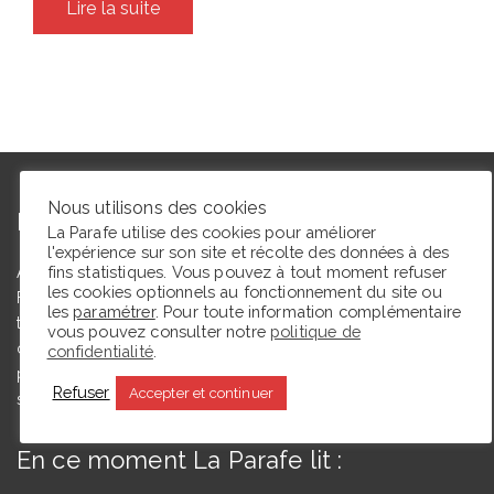
Lire la suite
Nous utilisons des cookies
L’autrice
La Parafe utilise des cookies pour améliorer
l'expérience sur son site et récolte des données à des
fins statistiques. Vous pouvez à tout moment refuser
Agrégée de lettres modernes et docteure en études théâtrales,
les cookies optionnels au fonctionnement du site ou
Floriane Toussaint est maîtresse de conférences en études
les
paramétrer
. Pour toute information complémentaire
théâtrales à l’Université de Caen Normandie et membre du
vous pouvez consulter notre
politique de
comité du Syndicat de la critique. Ce blog, créé en 2009, a
confidentialité
.
pour but de partager des expériences de lectrice et de
Refuser
Accepter et continuer
spectatrice.
En ce moment La Parafe lit :