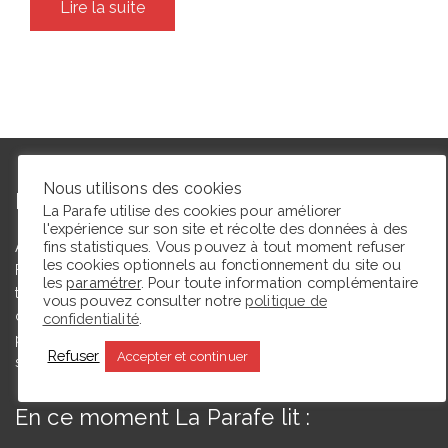
Lire la suite
Nous utilisons des cookies
L’autrice
La Parafe utilise des cookies pour améliorer
l'expérience sur son site et récolte des données à des
fins statistiques. Vous pouvez à tout moment refuser
Agrégée de lettres modernes et docteure en études théâtrales,
les cookies optionnels au fonctionnement du site ou
Floriane Toussaint est maîtresse de conférences en études
les
paramétrer
. Pour toute information complémentaire
théâtrales à l’Université de Caen Normandie et membre du
vous pouvez consulter notre
politique de
comité du Syndicat de la critique. Ce blog, créé en 2009, a
confidentialité
.
pour but de partager des expériences de lectrice et de
Refuser
Accepter et continuer
spectatrice.
En ce moment La Parafe lit :