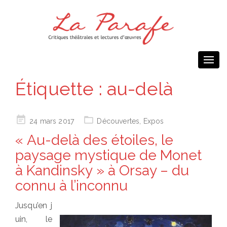
Togg
navi
Étiquette :
au-delà
Posted
24 mars 2017
Découvertes
,
Expos
on
« Au-delà des étoiles, le
paysage mystique de Monet
à Kandinsky » à Orsay – du
connu à l’inconnu
Jusqu’en j
uin, le