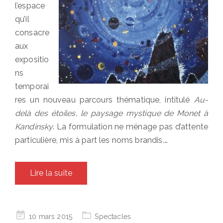
l’espace
qu’il
consacre
aux
expositio
ns
temporai
res un nouveau parcours thématique, intitulé
Au-
delà des étoiles, le paysage mystique de Monet à
Kandinsky
. La formulation ne ménage pas d’attente
particulière, mis à part les noms brandis.…
Lire la suite
Posted
10 mars 2015
Spectacles