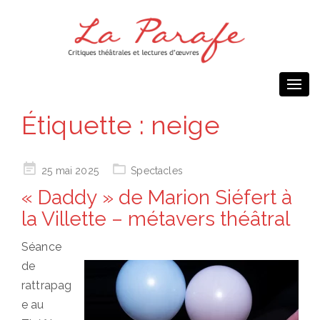
Togg
navi
Étiquette :
neige
Posted
25 mai 2025
Spectacles
on
« Daddy » de Marion Siéfert à
la Villette – métavers théâtral
Séance
de
rattrapag
e au