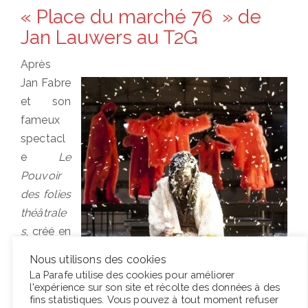
on
« Place du marché 76 » de
Jan Lauwers au T2G
Après
Jan Fabre
et son
fameux
spectacl
e
Le
Pouvoir
des folies
théâtrale
s
, créé en
1984 et
Nous utilisons des cookies
recréé en
La Parafe utilise des cookies pour améliorer
2012, le
l'expérience sur son site et récolte des données à des
fins statistiques. Vous pouvez à tout moment refuser
T2G accueille un autre Flamand, Jan Lauwers, qui