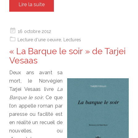
Lire la suite
Posted
16 octobre 2012
on
Lecture d'une oeuvre
,
Lectures
« La Barque le soir » de Tarjei
Vesaas
Deux ans avant sa
mort, le Norvégien
Tarjei Vesaas livre
La
Barque le soir
. Ce que
l’on appelle roman par
paresse ou facilité est
en réalité un recueil de
nouvelles, ou