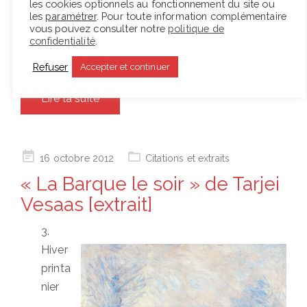
les cookies optionnels au fonctionnement du site ou
présente avec la Needcompany
Place du marché
les
paramétrer
. Pour toute information complémentaire
vous pouvez consulter notre
politique de
76
, joué pour la première fois en France lors du
confidentialité
.
Festival d’Avignon 2013.…
Refuser
Accepter et continuer
Lire la suite
Posted
16 octobre 2012
Citations et extraits
on
« La Barque le soir » de Tarjei
Vesaas [extrait]
3.
Hiver
printa
nier