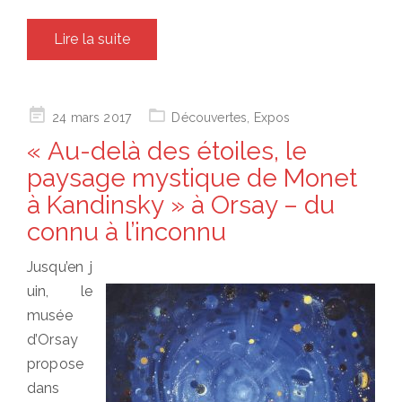
Lire la suite
Posted
24 mars 2017
Découvertes
,
Expos
on
« Au-delà des étoiles, le
paysage mystique de Monet
à Kandinsky » à Orsay – du
connu à l’inconnu
Jusqu’en j
uin, le
musée
d’Orsay
propose
dans