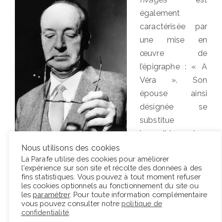
également
caractérisée par
une mise en
œuvre de
l’épigraphe : « A
Véra ». Son
épouse ainsi
désignée se
substitue
insensiblement au
lecteur et devient
Nous utilisons des cookies
La Parafe utilise des cookies pour améliorer
par un « toi » discret son interlocutrice, renforçant
l'expérience sur son site et récolte des données à des
ainsi la dimension intime de son propos. Cette
fins statistiques. Vous pouvez à tout moment refuser
les cookies optionnels au fonctionnement du site ou
présence est de plus en plus importante à mesure
les
paramétrer
. Pour toute information complémentaire
que le temps passe, et devient par la suite
vous pouvez consulter notre
politique de
confidentialité
.
indissociable d’un autre être, le fils de Nabokov. Le