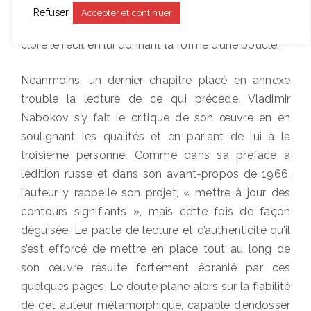
berceau de cet enfant de l’enfant devenu adulte et
Refuser
Accepter et continuer
ses jeux dans les différents parcs d’Europe viennent
clore le récit en lui donnant la forme d’une boucle.
Néanmoins, un dernier chapitre placé en annexe
trouble la lecture de ce qui précède. Vladimir
Nabokov s’y fait le critique de son œuvre en en
soulignant les qualités et en parlant de lui à la
troisième personne. Comme dans sa préface à
l’édition russe et dans son avant-propos de 1966,
l’auteur y rappelle son projet, « mettre à jour des
contours signifiants », mais cette fois de façon
déguisée. Le pacte de lecture et d’authenticité qu’il
s’est efforcé de mettre en place tout au long de
son œuvre résulte fortement ébranlé par ces
quelques pages. Le doute plane alors sur la fiabilité
de cet auteur métamorphique, capable d’endosser