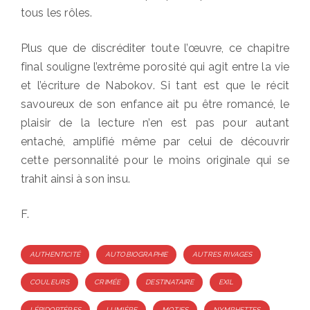
tous les rôles.
Plus que de discréditer toute l’œuvre, ce chapitre
final souligne l’extrême porosité qui agit entre la vie
et l’écriture de Nabokov. Si tant est que le récit
savoureux de son enfance ait pu être romancé, le
plaisir de la lecture n’en est pas pour autant
entaché, amplifié même par celui de découvrir
cette personnalité pour le moins originale qui se
trahit ainsi à son insu.
F.
Tags
AUTHENTICITÉ
AUTOBIOGRAPHIE
AUTRES RIVAGES
COULEURS
CRIMÉE
DESTINATAIRE
EXIL
LÉPIDOPTÈRES
LUMIÈRE
MOTIFS
NYMPHETTES