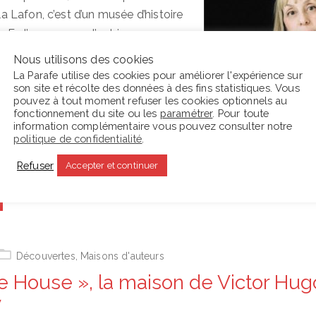
Lafon, c’est d’un musée d’histoire
. En l’occurrence, l’autrice a
a nuit dans la Maison Anne Frank à
Nous utilisons des cookies
i leste aussitôt le projet d’écriture
La Parafe utilise des cookies pour améliorer l'expérience sur
son site et récolte des données à des fins statistiques. Vous
, d’une gravité certaine. Pour Lola
pouvez à tout moment refuser les cookies optionnels au
 se révèle l’occasion de s’interroger
fonctionnement du site ou les
paramétrer
. Pour toute
information complémentaire vous pouvez consulter notre
riture tout en interrogeant fantômes
politique de confidentialité
.
 passé.
Refuser
Accepter et continuer
Découvertes
,
Maisons d'auteurs
le House », la maison de Victor Hug
y