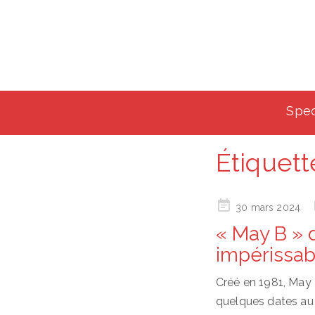
Spec
Étiquett
Posted
30 mars 2024
on
« May B » d
impérissab
Créé en 1981, May 
quelques dates au 