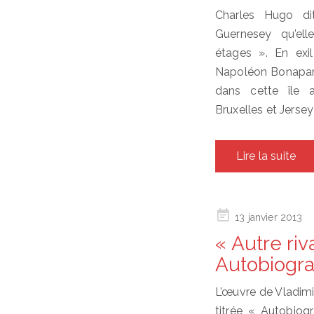
Charles Hugo d
Guernesey qu’el
étages ». En exi
Napoléon Bonapart
dans cette île 
Bruxelles et Jersey 
Lire la suite
Posted
13 janvier 2013
on
« Autre ri
Autobiogra
L’œuvre de Vladim
titrée « Autobiog