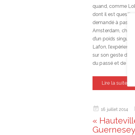
quand, comme Lola 
dont il est question
demandé à passer l
Amsterdam, choix qu
d’un poids singulier
Lafon, l’expérience
sur son geste d’éc
du passé et de son
Lire la suite
Posted
16 juillet 2014
on
« Hautevil
Guernese