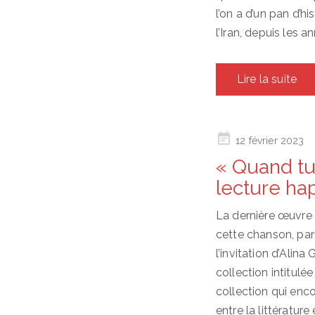
l’on a d’un pan d’hi
l’Iran, depuis les 
Lire la suite
Posted
12 février 2023
on
« Quand tu
lecture hap
La dernière œuvre
cette chanson, par
l’invitation d’Alina
collection intitulé
collection qui enco
entre la littérature