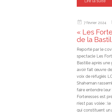
Lire la suite
Posted
7 février 2024
on
« Les Fort
de la Basti
Reporté par le covi
spectacle Les Fort
Bastille après une
avoir fait œuvre de
voix de réfugiés LG
Shaheman rassembl
faire entendre leur
Forteresses est pr
n’est pas volée : l
qui constituent un