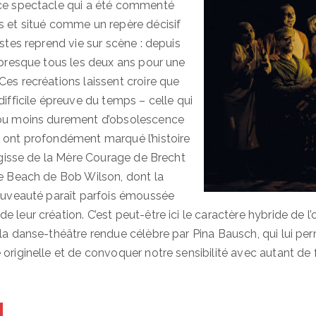
 ce spectacle qui a été commenté
s et situé comme un repère décisif
istes reprend vie sur scène : depuis
é presque tous les deux ans pour une
Ces recréations laissent croire que
difficile épreuve du temps – celle qui
 ou moins durement d’obsolescence
 ont profondément marqué l’histoire
’agisse de la Mère Courage de Brecht
he Beach de Bob Wilson, dont la
nouveauté paraît parfois émoussée
 leur création. C’est peut-être ici le caractère hybride de l’
 la danse-théâtre rendue célèbre par Pina Bausch, qui lui pe
originelle et de convoquer notre sensibilité avec autant de f