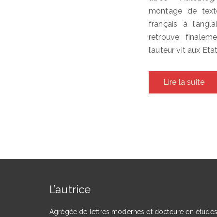
montage de texte
français à l’angl
retrouve finalem
l’auteur vit aux Eta
Lire la suite
L’autrice
Agrégée de lettres modernes et docteure en étude