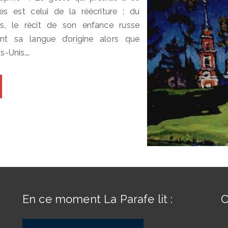
s est celui de la réécriture : du
ais, le récit de son enfance russe
ent sa langue d’origine alors que
ts-Unis.…
En ce moment La Parafe lit :
C
s