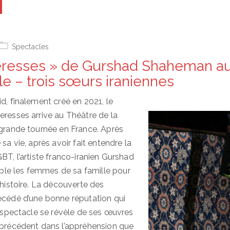
Spectacles
eresses » de Gurshad Shaheman a
lle – trois sœurs iraniennes
d, finalement créé en 2021, le
eresses arrive au Théâtre de la
 grande tournée en France. Après
 sa vie, après avoir fait entendre la
BT, l’artiste franco-iranien Gurshad
e les femmes de sa famille pour
 histoire. La découverte des
écédé d’une bonne réputation qui
e spectacle se révèle de ses œuvres
 précédent dans l’appréhension que