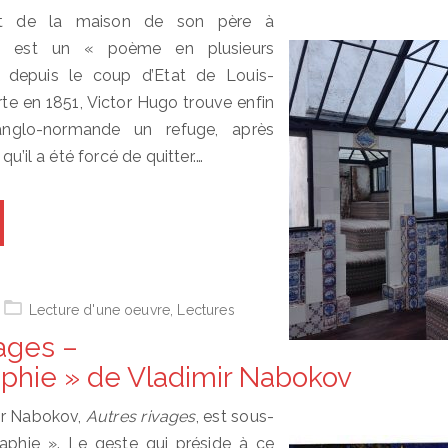
it de la maison de son père à
le est un « poème en plusieurs
l depuis le coup d’Etat de Louis-
e en 1851, Victor Hugo trouve enfin
anglo-normande un refuge, après
qu’il a été forcé de quitter.…
Lecture d'une oeuvre
,
Lectures
vages –
phie » de Vladimir Nabokov
ir Nabokov,
Autres rivages
, est sous-
raphie ». Le geste qui préside à ce