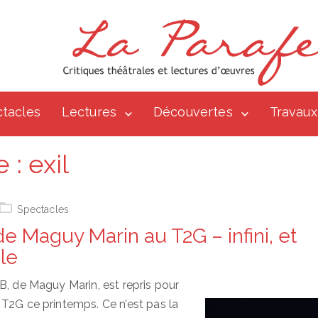
tacles
Lectures
Découvertes
Travaux
e :
exil
Spectacles
e Maguy Marin au T2G – infini, et
le
B, de Maguy Marin, est repris pour
T2G ce printemps. Ce n’est pas la