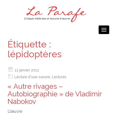
Togg
navi
Étiquette :
lépidoptères
Posted
13 janvier 2013
on
Lecture d'une oeuvre
,
Lectures
« Autre rivages –
Autobiographie » de Vladimir
Nabokov
L’œuvre