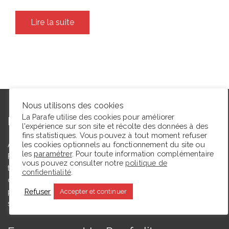
Lire la suite
Nous utilisons des cookies
La Parafe utilise des cookies pour améliorer
L’autrice
l'expérience sur son site et récolte des données à des
fins statistiques. Vous pouvez à tout moment refuser
les cookies optionnels au fonctionnement du site ou
Agrégée de lettres modernes et docteure en études théâtrales,
les
paramétrer
. Pour toute information complémentaire
Floriane Toussaint est maîtresse de conférences en études
vous pouvez consulter notre
politique de
théâtrales à l’Université de Caen Normandie et membre du
confidentialité
.
comité du Syndicat de la critique. Ce blog, créé en 2009, a
Refuser
pour but de partager des expériences de lectrice et de
Accepter et continuer
spectatrice.