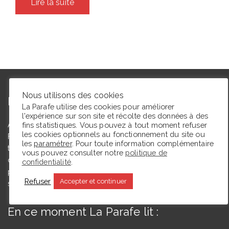
Lire la suite
Nous utilisons des cookies
L’autrice
La Parafe utilise des cookies pour améliorer
l'expérience sur son site et récolte des données à des
Agrégée de lettres modernes et docteure en études théâtrales,
fins statistiques. Vous pouvez à tout moment refuser
les cookies optionnels au fonctionnement du site ou
Floriane Toussaint est maîtresse de conférences en études
les
paramétrer
. Pour toute information complémentaire
théâtrales à l’Université de Caen Normandie et membre du
vous pouvez consulter notre
politique de
comité du Syndicat de la critique. Ce blog, créé en 2009, a
confidentialité
.
pour but de partager des expériences de lectrice et de
Refuser
Accepter et continuer
spectatrice.
En ce moment La Parafe lit :