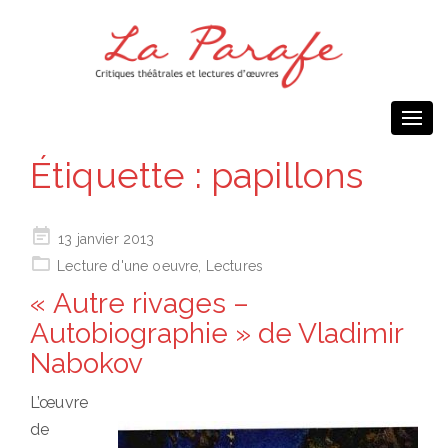
Togg
navi
Étiquette :
papillons
Posted
13 janvier 2013
on
Lecture d'une oeuvre
,
Lectures
« Autre rivages –
Autobiographie » de Vladimir
Nabokov
L’œuvre
de