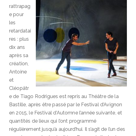
rattrapag
e pour
les
retardatai
res : plus
dix ans
après sa
création,
Antoine
et
Cléopâtr
e de Tiago Rodrigues est repris au Théâtre de la
Bastille, après être passé par le Festival d’Avignon
en 2015, le Festival d’Automne l’année suivante, et
quantités de lieux qui l’ont programmé
régulièrement jusqu’à aujourd’hui. Il s’agit de l’un des