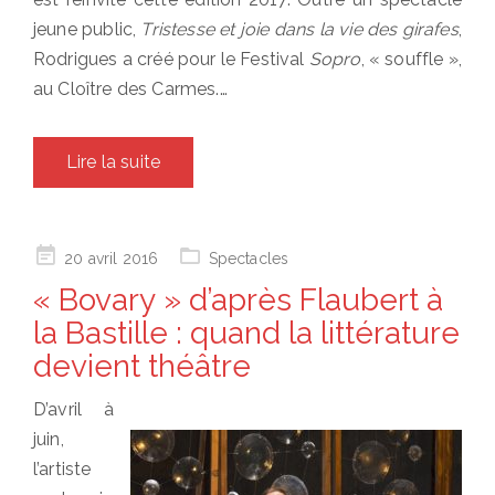
jeune public,
Tristesse et joie dans la vie des girafes
,
Rodrigues a créé pour le Festival
Sopro
, « souffle »,
au Cloître des Carmes.…
Lire la suite
Posted
20 avril 2016
Spectacles
on
« Bovary » d’après Flaubert à
la Bastille : quand la littérature
devient théâtre
D’avril à
juin,
l’artiste