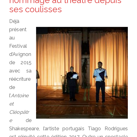
hommage au théâtre depuis
ses coulisses
Déjà
présent
au
Festival
d’Avignon
de 2015
avec sa
réécriture
de
l’
Antoine
et
Cléopâtr
e
de
Shakespeare, l’artiste portugais Tiago Rodrigues
est réinvité cette édition 2017. Outre un spectacle