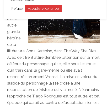
s
Refuser
Accepter et continuer
s’attaque
à une
autre
grande
héroïne
de la
littérature, Anna Karénine, dans The Way She Dies.
Avec ce titre, il attire d’emblée l’attention sur la mort
célèbre du personnage, qui se jette sous les roues
d’un train dans la gare-même où elle avait
rencontré son amant Vronski. La mise en valeur du
suicide du personnage laisse croire à une
reconstitution de l’histoire qui y a mené. Néanmoins,
l’approche de Tiago Rodrigues est tout autre, et cet
épisode qui paraît au centre de l’adaptation n’en est