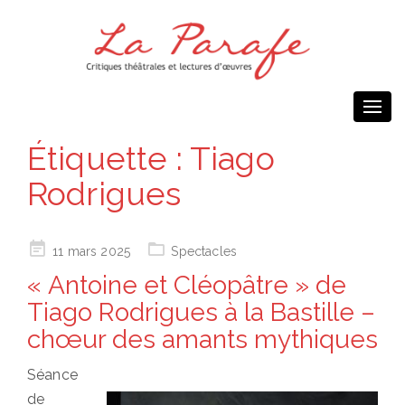
Togg
navi
Étiquette :
Tiago
Rodrigues
Posted
11 mars 2025
Spectacles
on
« Antoine et Cléopâtre » de
Tiago Rodrigues à la Bastille –
chœur des amants mythiques
Séance
de