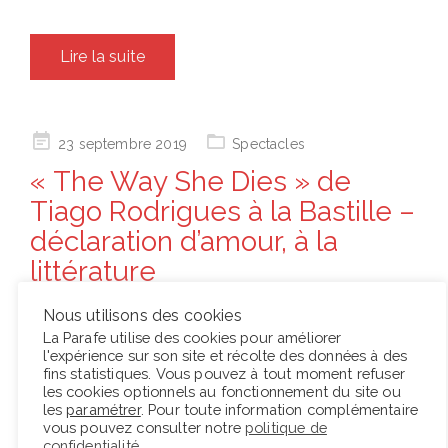
Lire la suite
Posted
23 septembre 2019
Spectacles
on
« The Way She Dies » de
Tiago Rodrigues à la Bastille –
déclaration d’amour, à la
littérature
Après
Nous utilisons des cookies
Bovary
La Parafe utilise des cookies pour améliorer
l'expérience sur son site et récolte des données à des
en avril
fins statistiques. Vous pouvez à tout moment refuser
2016,
les cookies optionnels au fonctionnement du site ou
les
paramétrer
. Pour toute information complémentaire
Tiago
vous pouvez consulter notre
politique de
Rodrigue
confidentialité
.