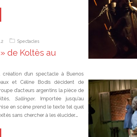
12
Spectacles
 » de Koltès au
a création d’un spectacle à Buenos
eaux et Céline Bodis décident de
oupe d’acteurs argentins la pièce de
oltès,
Sallinger
. Importée jusqu’au
mise en scène prend le texte tel quel
xités sans chercher à les élucider.…