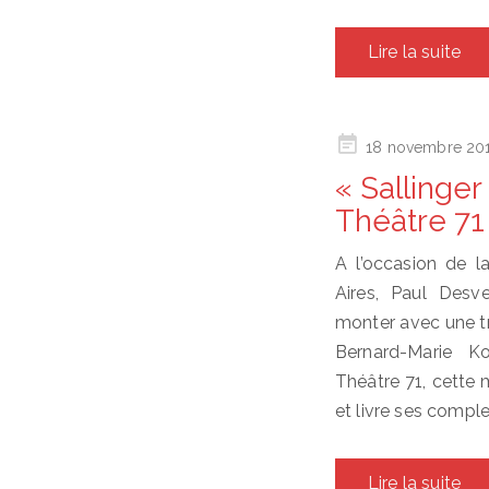
Lire la suite
Posted
18 novembre 20
on
« Sallinger
Théâtre 71
A l’occasion de l
Aires, Paul Desv
monter avec une tr
Bernard-Marie K
Théâtre 71, cette 
et livre ses comple
Lire la suite