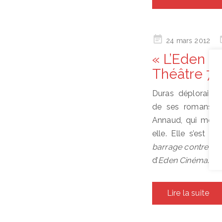
Posted
24 mars 2012
on
« L’Eden C
Théâtre 71
Duras déplorait 
de ses romans p
Annaud, qui modif
elle. Elle s’est 
barrage contre le 
d’
Eden Cinéma
.…
Lire la suite