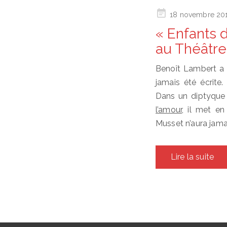
Posted
18 novembre 20
on
« Enfants 
au Théâtre
Benoît Lambert a f
jamais été écrite.
Dans un diptyque
l’amour
, il met en
Musset n’aura jam
Lire la suite