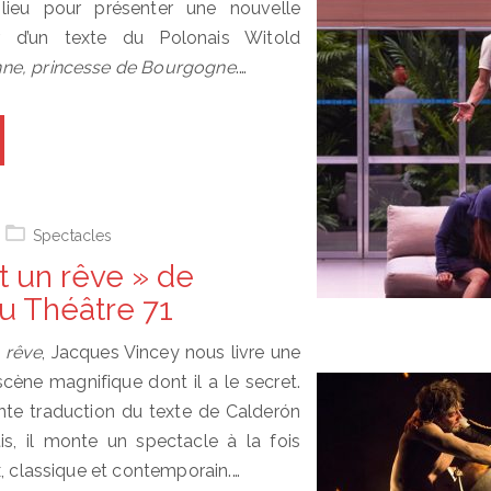
lieu pour présenter une nouvelle
ir d’un texte du Polonais Witold
ne, princesse de Bourgogne
.…
Spectacles
t un rêve » de
u Théâtre 71
n rêve
, Jacques Vincey nous livre une
cène magnifique dont il a le secret.
nte traduction du texte de Calderón
is, il monte un spectacle à la fois
x, classique et contemporain.…