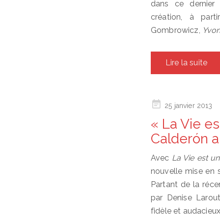
dans ce dernier 
création, à part
Gombrowicz,
Yvon
Lire la suite
Posted
25 janvier 2013
on
« La Vie es
Calderón a
Avec
La Vie est u
nouvelle mise en s
Partant de la réce
par Denise Larout
fidèle et audacieu