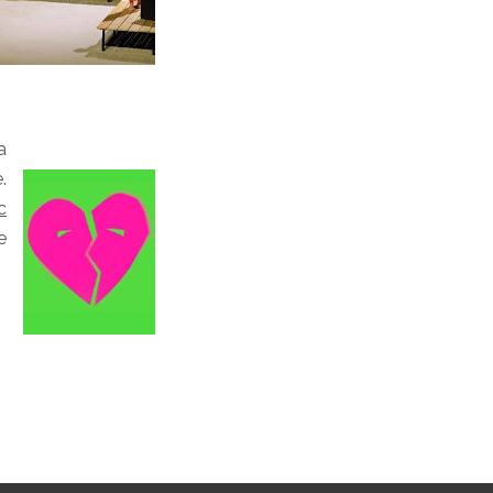
a
.
c
e