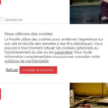
Spectacles
inéma » de Duras au
Nous utilisons des cookies
 : Duras adapte Duras.
La Parafe utilise des cookies pour améliorer l'expérience sur
son site et récolte des données à des fins statistiques. Vous
les adaptations cinématographiques
pouvez à tout moment refuser les cookies optionnels au
ar René Clément et Jean-Jacques
fonctionnement du site ou les
paramétrer
. Pour toute
information complémentaire vous pouvez consulter notre
iaient le sens de ses œuvres selon
politique de confidentialité
.
elle-même chargée de transposer
Un
Refuser
Accepter et continuer
Pacifique
pour le théâtre, sous le titre