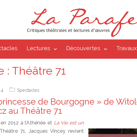
tacles
Lectures
Découvertes
Travaux
e :
Théâtre 71
14
Spectacles
princesse de Bourgogne » de Wito
z au Théâtre 71
en 2012 à l’Athénée et
La Vie est un
Théâtre 71, Jacques Vincey revient