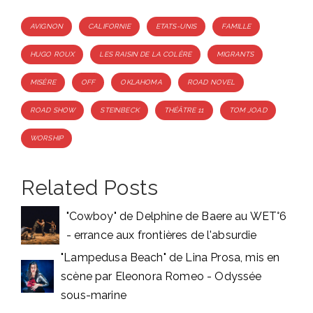
Tags
AVIGNON
CALIFORNIE
ETATS-UNIS
FAMILLE
HUGO ROUX
LES RAISIN DE LA COLÈRE
MIGRANTS
MISÈRE
OFF
OKLAHOMA
ROAD NOVEL
ROAD SHOW
STEINBECK
THÉÂTRE 11
TOM JOAD
WORSHIP
Related Posts
"Cowboy" de Delphine de Baere au WET°6
- errance aux frontières de l'absurdie
"Lampedusa Beach" de Lina Prosa, mis en
scène par Eleonora Romeo - Odyssée
sous-marine