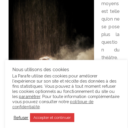
moyens
est telle
qu’on ne
se pose
plus la
questio
n du
théâtre.
On se
Nous utilisons des cookies
laisse
La Parafe utilise des cookies pour améliorer
séduire
l'expérience sur son site et récolte des données à des
fins statistiques. Vous pouvez à tout moment refuser
par les
les cookies optionnels au fonctionnement du site ou
effets
les
paramétrer
. Pour toute information complémentaire
vous pouvez consulter notre
politique de
produits
confidentialité
.
, par le
Refuser
Accepter et continuer
jeu incarné qui fait oublier le jeu, et plus encore par
la narration. Le geste d’adaptation est moins