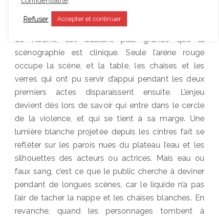
confidentialité
.
pour sauver Astyanax.
Refuser
Accepter et continuer
La violence exprimée, quoique sertie dans les vers
de Racine, est d’autant plus grande que la
scénographie est clinique. Seule l’arène rouge
occupe la scène, et la table, les chaises et les
verres qui ont pu servir d’appui pendant les deux
premiers actes disparaissent ensuite. L’enjeu
devient dès lors de savoir qui entre dans le cercle
de la violence, et qui se tient à sa marge. Une
lumière blanche projetée depuis les cintres fait se
refléter sur les parois nues du plateau l’eau et les
silhouettes des acteurs ou actrices. Mais eau ou
faux sang, c’est ce que le public cherche à deviner
pendant de longues scènes, car le liquide n’a pas
l’air de tacher la nappe et les chaises blanches. En
revanche, quand les personnages tombent à