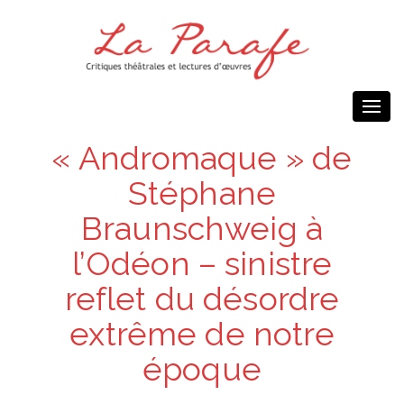
Togg
navi
« Andromaque » de
Stéphane
Braunschweig à
l’Odéon – sinistre
reflet du désordre
extrême de notre
époque