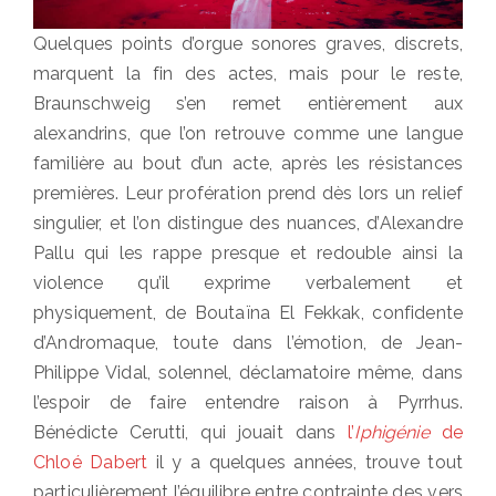
Quelques points d’orgue sonores graves, discrets,
marquent la fin des actes, mais pour le reste,
Braunschweig s’en remet entièrement aux
alexandrins, que l’on retrouve comme une langue
familière au bout d’un acte, après les résistances
premières. Leur profération prend dès lors un relief
singulier, et l’on distingue des nuances, d’Alexandre
Pallu qui les rappe presque et redouble ainsi la
violence qu’il exprime verbalement et
physiquement, de Boutaïna El Fekkak, confidente
d’Andromaque, toute dans l’émotion, de Jean-
Philippe Vidal, solennel, déclamatoire même, dans
l’espoir de faire entendre raison à Pyrrhus.
Bénédicte Cerutti, qui jouait dans
l’
Iphigénie
de
Chloé Dabert
il y a quelques années, trouve tout
particulièrement l’équilibre entre contrainte des vers