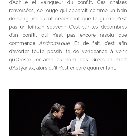
d’Achille et vainqueur du conflit. Ces chaises
renversées, ce rouge qui apparaît comme un bain
de sang, indiquent cependant que la guerre n’est
pas un lointain souvenir. C’est sur les décombres
d’un conflit qui n’est pas encore résolu que
commence
Andromaque
. Et de fait, c’est afin
d’avorter toute possibilité de vengeance à venir
qu’Oreste réclame au nom des Grecs la mort
d’Astyanax, alors qu’il n’est encore qu’un enfant.