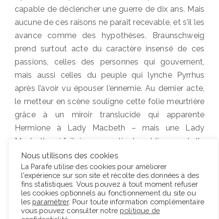
capable de déclencher une guerre de dix ans. Mais
aucune de ces raisons ne paraît recevable, et s’il les
avance comme des hypothèses, Braunschweig
prend surtout acte du caractère insensé de ces
passions, celles des personnes qui gouvernent,
mais aussi celles du peuple qui lynche Pyrrhus
après l’avoir vu épouser l’ennemie. Au dernier acte,
le metteur en scène souligne cette folie meurtrière
grâce à un miroir translucide qui apparente
Hermione à Lady Macbeth – mais une Lady
Macbeth qui fait rire une partie du public quand elle
reproche à Oreste la mort de Pyrrhus qu’elle lui a
Nous utilisons des cookies
La Parafe utilise des cookies pour améliorer
commandée –, et qui donne à voir Oreste en proie
l'expérience sur son site et récolte des données à des
aux Érinyes. Au milieu d’eux, Andromaque se tient
fins statistiques. Vous pouvez à tout moment refuser
les cookies optionnels au fonctionnement du site ou
seule intègre, fidèle à son mari tué et à son fils,
les
paramétrer
. Pour toute information complémentaire
incapable de se résoudre à être l’épouse de Pyrrhus
vous pouvez consulter notre
politique de