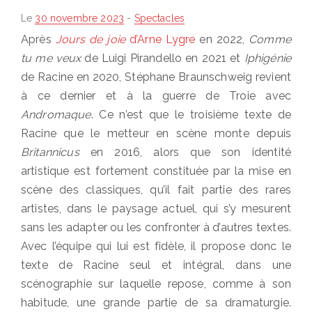
Posted
Le
30 novembre 2023
-
Spectacles
on
Après
Jours de joie
d’Arne Lygre
en 2022,
Comme
tu me veux
de Luigi Pirandello en 2021 et
Iphigénie
de Racine en 2020, Stéphane Braunschweig revient
à ce dernier et à la guerre de Troie avec
Andromaque
. Ce n’est que le troisième texte de
Racine que le metteur en scène monte depuis
Britannicus
en 2016, alors que son identité
artistique est fortement constituée par la mise en
scène des classiques, qu’il fait partie des rares
artistes, dans le paysage actuel, qui s’y mesurent
sans les adapter ou les confronter à d’autres textes.
Avec l’équipe qui lui est fidèle, il propose donc le
texte de Racine seul et intégral, dans une
scénographie sur laquelle repose, comme à son
habitude, une grande partie de sa dramaturgie.