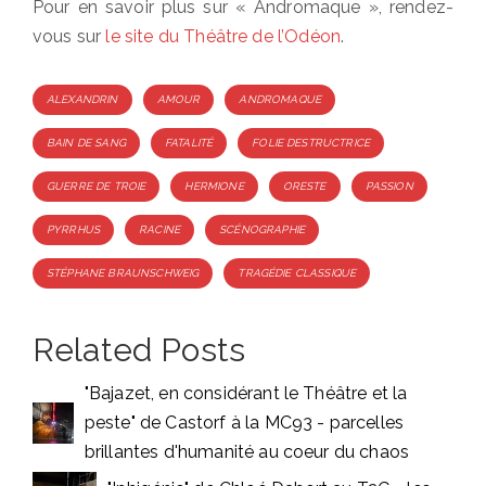
Pour en savoir plus sur « Andromaque », rendez-
vous sur
le site du Théâtre de l’Odéon
.
Tags
ALEXANDRIN
AMOUR
ANDROMAQUE
BAIN DE SANG
FATALITÉ
FOLIE DESTRUCTRICE
GUERRE DE TROIE
HERMIONE
ORESTE
PASSION
PYRRHUS
RACINE
SCÉNOGRAPHIE
STÉPHANE BRAUNSCHWEIG
TRAGÉDIE CLASSIQUE
Related Posts
"Bajazet, en considérant le Théâtre et la
peste" de Castorf à la MC93 - parcelles
brillantes d'humanité au coeur du chaos