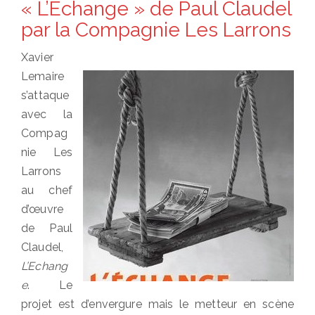
« L’Echange » de Paul Claudel
par la Compagnie Les Larrons
Xavier
Lemaire
s’attaque
avec la
Compag
nie Les
Larrons
au chef
d’œuvre
de Paul
Claudel,
L’Echang
e
. Le
projet est d’envergure mais le metteur en scène