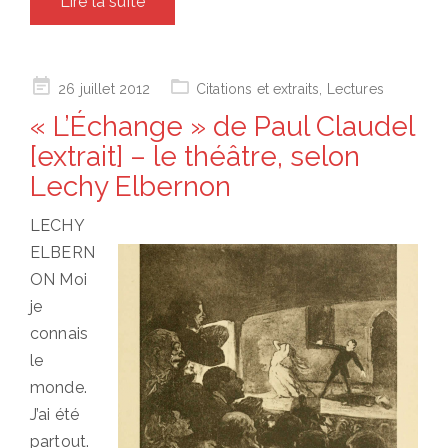
Lire la suite
Posted
26 juillet 2012
Citations et extraits
,
Lectures
on
« L’Échange » de Paul Claudel
[extrait] – le théâtre, selon
Lechy Elbernon
LECHY
ELBERN
ON Moi
je
connais
le
monde.
J’ai été
partout.