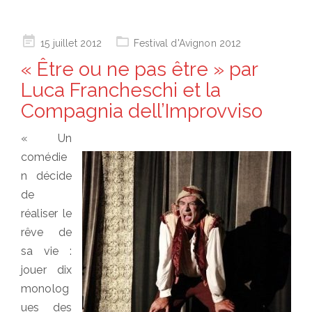
Posted
15 juillet 2012
Festival d'Avignon 2012
on
« Être ou ne pas être » par
Luca Francheschi et la
Compagnia dell’Improvviso
« Un
comédie
n décide
de
réaliser le
rêve de
sa vie :
jouer dix
monolog
ues des