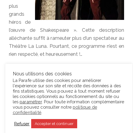
plus
grands
héros de
l’œuvre de Shakespeare ». Cette description
alléchante suffit à rameuter plus d’un spectateur au
Théâtre La Luna. Pourtant, ce programme n’est en
rien respecté, et heureusement !…
Lire la suite
Nous utilisons des cookies
La Parafe utilise des cookies pour améliorer
l'expérience sur son site et récolte des données à des
fins statistiques. Vous pouvez à tout moment refuser
les cookies optionnels au fonctionnement du site ou
Posted
15 juillet 2012
Festival d'Avignon 2012
les
paramétrer
. Pour toute information complémentaire
on
vous pouvez consulter notre
politique de
« Fabula buffa » par la
confidentialité
.
Compagnie Teatro Picaro
Refuser
Accepter et continuer
Tout droit venue