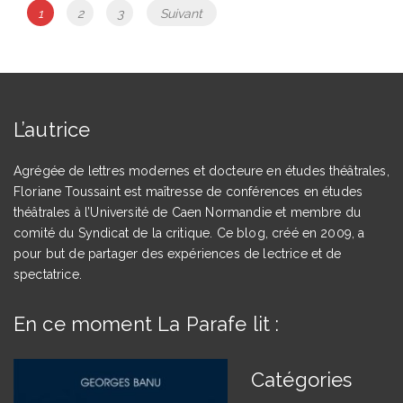
Navigation
Page
Page
Page
1
2
3
Suivant
des
articles
L’autrice
Agrégée de lettres modernes et docteure en études théâtrales,
Floriane Toussaint est maîtresse de conférences en études
théâtrales à l’Université de Caen Normandie et membre du
comité du Syndicat de la critique. Ce blog, créé en 2009, a
pour but de partager des expériences de lectrice et de
spectatrice.
En ce moment La Parafe lit :
Catégories