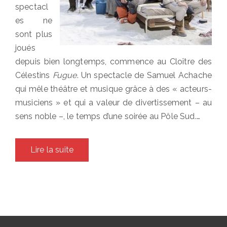
spectacl
es ne
sont plus
joués
depuis bien longtemps, commence au Cloître des
Célestins
Fugue
. Un spectacle de Samuel Achache
qui mêle théâtre et musique grâce à des « acteurs-
musiciens » et qui a valeur de divertissement – au
sens noble –, le temps d’une soirée au Pôle Sud.…
Lire la suite