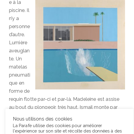
e à la
piscine. Il
n’y a
personne
d’autre.
Lumière
aveuglan
te. Un
matelas
pneumati
que en
forme de
requin flotte par-ci et par-là. Madeleine est assise
au bout du plongeoir, très haut. Ismail monte par
l’échelle. Il porte un costume impeccable. : Vous
Nous utilisons des cookies
voulez plonger ? Si vous voulez plonger, je peux
La Parafe utilise des cookies pour améliorer
l'expérience sur son site et récolte des données à des
bouger. : Je ne veux pas plonger. : Vaut mieux. Vous