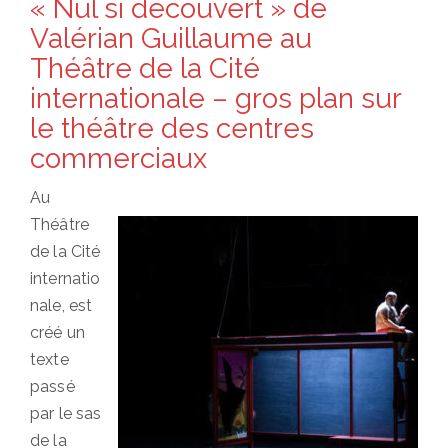
« Nul si découvert » de
Valérian Guillaume au
Théâtre de la Cité
internationale – gros plan sur
le théâtre des centres
commerciaux
Au
Théâtre
de la Cité
internatio
nale, est
créé un
texte
passé
par le sas
de la