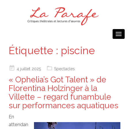
Togg
navi
Étiquette :
piscine
Posted
4 juillet 2025
Spectacles
on
« Ophelia’s Got Talent » de
Florentina Holzinger à la
Villette – regard funambule
sur performances aquatiques
En
attendan