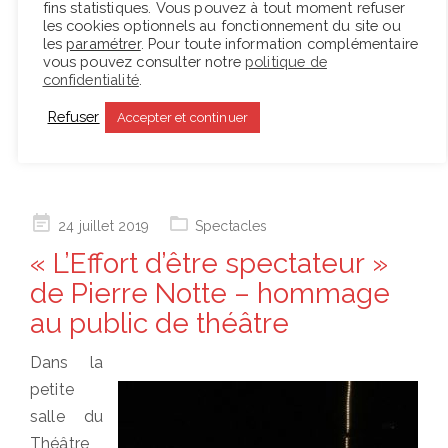
fins statistiques. Vous pouvez à tout moment refuser
portez un très beau costume et le chlore l’abîmerait
les cookies optionnels au fonctionnement du site ou
les
paramétrer
. Pour toute information complémentaire
sans aucun doute. Vous le faites nettoyer au
vous pouvez consulter notre
politique de
pressing, n’est-ce pas ?
confidentialité
.
Refuser
Accepter et continuer
Lire la suite
Posted
24 juillet 2019
Spectacles
on
« L’Effort d’être spectateur »
de Pierre Notte – hommage
au public de théâtre
Dans la
petite
salle du
Théâtre