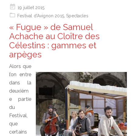
Posted
19 juillet 2015
on
Festival d'Avignon 2015
,
Spectacles
« Fugue » de Samuel
Achache au Cloître des
Célestins : gammes et
arpèges
Alors que
l’on entre
dans la
deuxièm
e partie
du
Festival,
que
certains