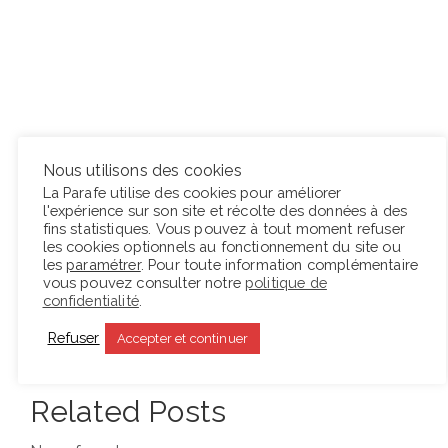
Nous utilisons des cookies
Tags
ABSOLU
ART
AUBERGE
DESTRUCTION
La Parafe utilise des cookies pour améliorer
l'expérience sur son site et récolte des données à des
ÉCRITURE
GLENN GOULD
HOROWITZ
fins statistiques. Vous pouvez à tout moment refuser
les cookies optionnels au fonctionnement du site ou
LE NAUFRAGÉ
NARRATEUR
NARRATION
PIANO
les
paramétrer
. Pour toute information complémentaire
vous pouvez consulter notre
politique de
confidentialité
.
RÉCIT
RÉPÉTITION
THOMAS BERNHARD
Refuser
Accepter et continuer
WERTHEIMER
Related Posts