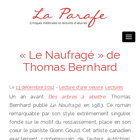
Togg
navi
« Le Naufragé » de
Thomas Bernhard
Posted
Le
13 décembre 2012
-
Lecture d'une oeuvre
,
Lectures
on
Un an avant
Des arbres à abattre
, Thomas
Bernhard publie
Le Naufragé
, en 1983. Ce roman
remarquable par son style extrêmement singulier,
fondé sur le motif du ressassement, place en son
cœur le pianiste Glenn Gould. Cet artiste canadien
exactement contemporain de l’auteur autrichien,