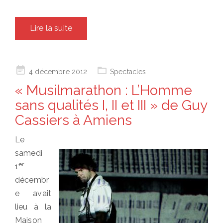
Lire la suite
Posted
4 décembre 2012
Spectacles
on
« Musilmarathon : L’Homme
sans qualités I, II et III » de Guy
Cassiers à Amiens
Le
samedi
er
1
décembr
e avait
lieu à la
Maison