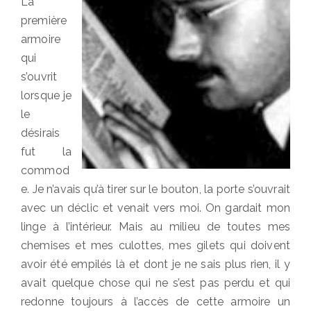
La
première
armoire
qui
s’ouvrit
lorsque je
le
désirais
fut la
commod
e. Je n’avais qu’à tirer sur le bouton, la porte s’ouvrait
avec un déclic et venait vers moi. On gardait mon
linge à l’intérieur. Mais au milieu de toutes mes
chemises et mes culottes, mes gilets qui doivent
avoir été empilés là et dont je ne sais plus rien, il y
avait quelque chose qui ne s’est pas perdu et qui
redonne toujours à l’accès de cette armoire un