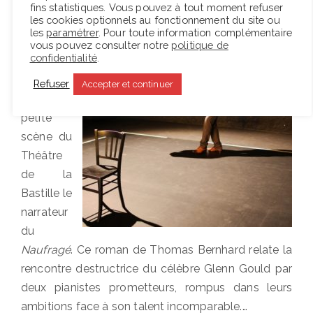
Seul en
fins statistiques. Vous pouvez à tout moment refuser
les cookies optionnels au fonctionnement du site ou
scène,
les
paramétrer
. Pour toute information complémentaire
Armel
vous pouvez consulter notre
politique de
confidentialité
.
Veilhan
incarne
Refuser
Accepter et continuer
sur la
petite
scène du
Théâtre
de la
Bastille le
narrateur
du
Naufragé
. Ce roman de Thomas Bernhard relate la
rencontre destructrice du célèbre Glenn Gould par
deux pianistes prometteurs, rompus dans leurs
ambitions face à son talent incomparable.…