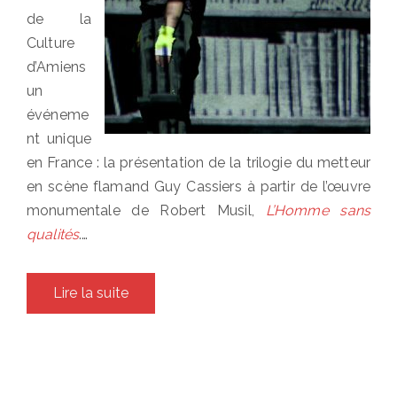
de la
Culture
d’Amiens
un
événeme
nt unique
en France : la présentation de la trilogie du metteur
en scène flamand Guy Cassiers à partir de l’œuvre
monumentale de Robert Musil,
L’Homme sans
qualités
.…
Lire la suite