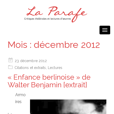
Togg
navi
Mois :
décembre 2012
Posted
23 décembre 2012
on
Citations et extraits
,
Lectures
« Enfance berlinoise » de
Walter Benjamin [extrait]
Armo
ires