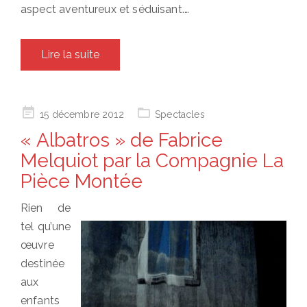
aspect aventureux et séduisant.…
Lire la suite
Posted
15 décembre 2012
Spectacles
on
« Albatros » de Fabrice
Melquiot par la Compagnie La
Pièce Montée
Rien de
tel qu’une
œuvre
destinée
aux
enfants