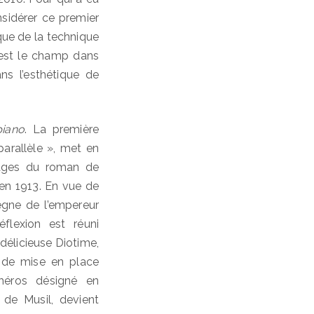
nsidérer ce premier
e de la technique
 est le champ dans
ns l’esthétique de
piano
. La première
 parallèle », met en
nages du roman de
en 1913. En vue de
ègne de l’empereur
flexion est réuni
délicieuse Diotime,
s de mise en place
e héros désigné en
 de Musil, devient