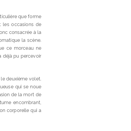
rticulière que forme
t les occasions de
donc consacrée à la
tomatique la scène.
que ce morceau ne
a déjà pu percevoir
 le deuxième volet.
stueuse qui se noue
asion de la mort de
ostume encombrant,
on corporelle qui a