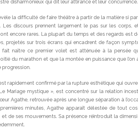
tre disharmonieux qui dit leur attirance et leur concurrence.
vèle la difficulté de faire théâtre à partir de la matière si pa
. Les discours prennent largement le pas sur les corps, e
ont encore rares. La plupart du temps et des regards est 
res, projetés sur trois écrans qui encadrent de façon symp
 fait naître ce premier volet est atténuée à la pensée 
oitié du marathon et que la montée en puissance que l’on 
e progression.
st rapidement confirmé par la rupture esthétique qui ouvre
 « Le Mariage mystique », est concentré sur la relation ince
 sœur Agathe, retrouvée après une longue séparation à l’occ
s premières minutes, Agathe apparaît délestée de tout c
s et de ses mouvements. Sa présence réintroduit la dimensi
cédemment.