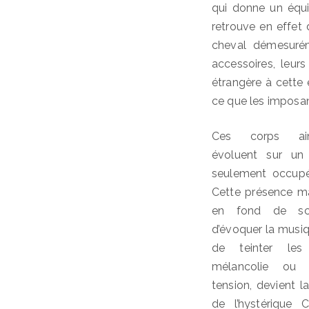
qui donne un équi
retrouve en effet
cheval démesurém
accessoires, leur
étrangère à cette 
ce que les imposan
Ces corps ain
évoluent sur un 
seulement occupé
Cette présence m
en fond de sc
d’évoquer la musiq
de teinter les
mélancolie ou d
tension, devient l
de l’hystérique C