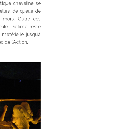
tique chevaline se
elles, de queue de
e mors. Outre ces
eule Diotime reste
matérielle, jusqu’à
 de l’Action.