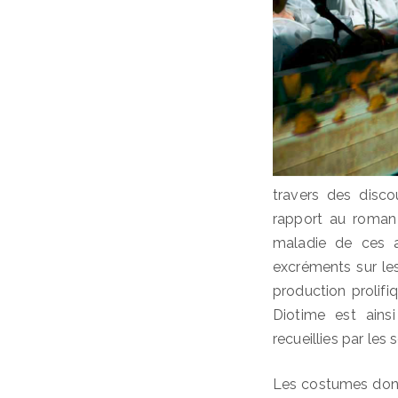
travers des disco
rapport au roman 
maladie de ces a
excréments sur les
production prolif
Diotime est ains
recueillies par les 
Les costumes dont 