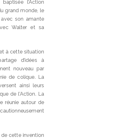
 baptisée l’Action
 du grand monde, le
ch avec son amante
vec Walter et sa
t à cette situation
partage d’idées à
lément nouveau par
mie de colique. La
rsent ainsi leurs
que de l’Action. La
e réunie autour de
écautionneusement
 de cette invention