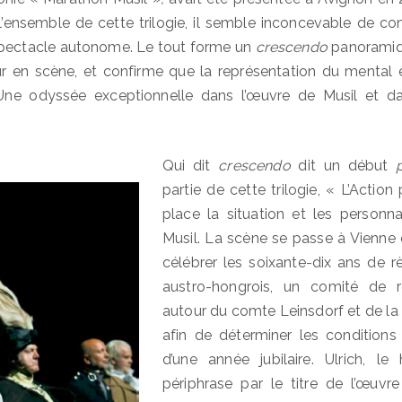
l’ensemble de cette trilogie, il semble inconcevable de co
pectacle autonome. Le tout forme un
crescendo
panoramiqu
ur en scène, et confirme que la représentation du mental
. Une odyssée exceptionnelle dans l’œuvre de Musil et da
Qui dit
crescendo
dit un début
partie de cette trilogie, « L’Action
place la situation et les person
Musil. La scène se passe à Vienne 
célébrer les soixante-dix ans de r
austro-hongrois, un comité de ré
autour du comte Leinsdorf et de la 
afin de déterminer les condition
d’une année jubilaire. Ulrich, l
périphrase par le titre de l’œuvre