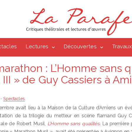
tacles
Lectures
Découvertes
Travaux
marathon : L’Homme sans qua
et III » de Guy Cassiers à Am
-
Spectacles
mbre avait lieu à la Maison de la Culture d’Amiens un é
ntation de la trilogie du metteur en scène flamand Guy Ca
ale de Robert Musil,
L’Homme sans qualités
. La première 
ironie « Marathon Musil »
,
avait été présentée à Avignon en 