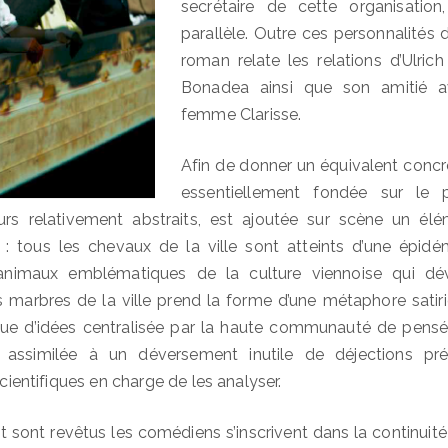
secrétaire de cette organisation,
parallèle. Outre ces personnalités
roman relate les relations d’Ulri
Bonadea ainsi que son amitié a
femme Clarisse.
Afin de donner un équivalent concre
essentiellement fondée sur le 
urs relativement abstraits, est ajoutée sur scène un é
: tous les chevaux de la ville sont atteints d’une épidé
nimaux emblématiques de la culture viennoise qui déve
 marbres de la ville prend la forme d’une métaphore satiri
ique d’idées centralisée par la haute communauté de pensé
i assimilée à un déversement inutile de déjections pr
scientifiques en charge de les analyser.
sont revêtus les comédiens s’inscrivent dans la continuité