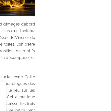
nd d’images d’abord
issus d’un tableau.
Cène
de Vinci et de
toiles, loin d’être
position de motifs
 la décomposer, et
sur la scène. Cette
les monologues des
lle le jeu sur les
re. Cette pratique
Clarisse, les trois
lans se retrouvent