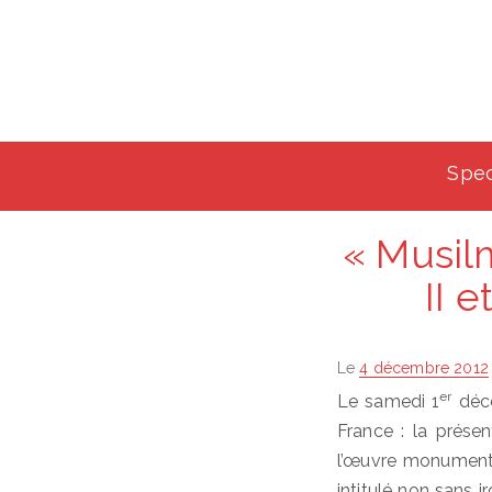
Spec
« Musil
II 
Posted
Le
4 décembre 2012
on
er
Le samedi 1
déce
France : la prése
l’œuvre monument
intitulé non sans 