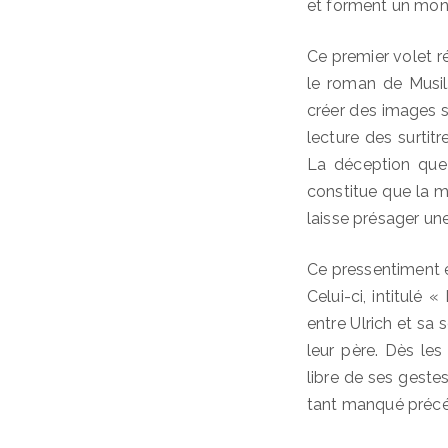
et forment un mons
Ce premier volet ré
le roman de Musil
créer des images s
lecture des surtit
La déception que
constitue que la m
laisse présager un
Ce pressentiment e
Celui-ci, intitulé
entre Ulrich et sa
leur père. Dès le
libre de ses geste
tant manqué pré