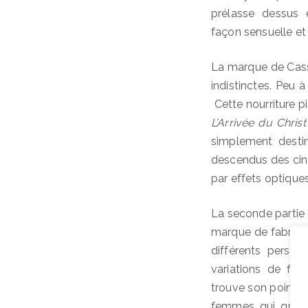
prélasse dessus
façon sensuelle et
La marque de Cassi
indistinctes. Peu 
Cette nourriture p
L’Arrivée du Christ
simplement destin
descendus des cin
par effets optique
La seconde partie 
marque de fabriqu
différents person
variations de foc
trouve son point d
femmes qui gravit