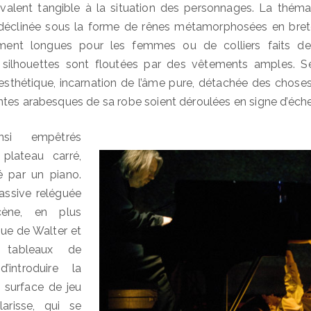
valent tangible à la situation des personnages. La théma
 déclinée sous la forme de rênes métamorphosées en bret
ent longues pour les femmes ou de colliers faits d
s silhouettes sont floutées par des vêtements amples. S
esthétique, incarnation de l’âme pure, détachée des choses 
tes arabesques de sa robe soient déroulées en signe d’échec
si empêtrés
plateau carré,
 par un piano.
assive reléguée
ène, en plus
ue de Walter et
 tableaux de
’introduire la
a surface de jeu
larisse, qui se