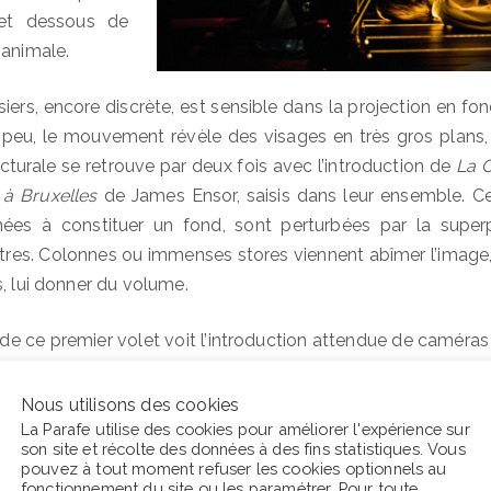
 et dessous de
 animale.
ers, encore discrète, est sensible dans la projection en fo
à peu, le mouvement révèle des visages en très gros plans, 
icturale se retrouve par deux fois avec l’introduction de
La 
 à Bruxelles
de James Ensor, saisis dans leur ensemble. Ces 
ées à constituer un fond, sont perturbées par la super
tres. Colonnes ou immenses stores viennent abîmer l’image,
s, lui donner du volume.
de ce premier volet voit l’introduction attendue de caméras 
e de Guy Cassiers est ici employée afin de faire entendre 
nages. L’alternance des points de vue sur la scène rappe
Nous utilisons des cookies
alisation auquel Musil procède à chaque nouveau chapit
La Parafe utilise des cookies pour améliorer l'expérience sur
son site et récolte des données à des fins statistiques. Vous
’orgue dans l’entremêlement des voix de Diotime, Bonadea et 
pouvez à tout moment refuser les cookies optionnels au
ent autour d’Ulrich. Leurs trois visages filmés en gros p
fonctionnement du site ou les
paramétrer
. Pour toute