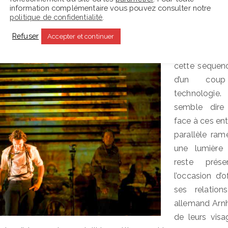
information complémentaire vous pouvez consulter notre
fond de la scène et mis en contigüité avec des effets de di
politique de confidentialité
.
i a lieu sur scène.
Refuser
Accepter et continuer
Ulrich met b
cette séquen
d’un coup
technologi
semble dire
face à ces ent
parallèle ra
une lumière
reste prés
l’occasion d’
ses relations
allemand Arnh
de leurs vis