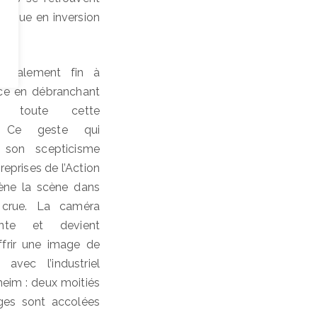
alogue en inversion
rutalement fin à
ce en débranchant
 toute cette
e. Ce geste qui
 son scepticisme
reprises de l’Action
mène la scène dans
 crue. La caméra
ente et devient
offrir une image de
 avec l’industriel
eim : deux moitiés
ages sont accolées