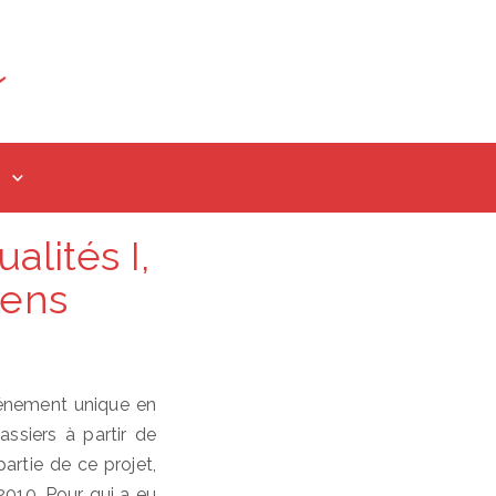
lités I,
iens
vénement unique en
ssiers à partir de
partie de ce projet,
2010. Pour qui a eu