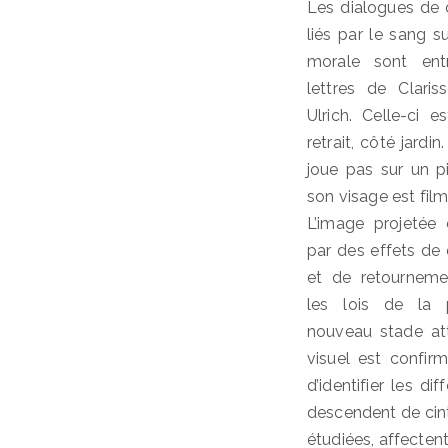
Les dialogues de 
liés par le sang su
morale sont ent
lettres de Clari
Ulrich. Celle-ci 
retrait, côté jardi
joue pas sur un p
son visage est film
L’image projetée
par des effets d
et de retourneme
les lois de la 
nouveau stade att
visuel est confir
d’identifier les d
descendent de cint
étudiées, affecte