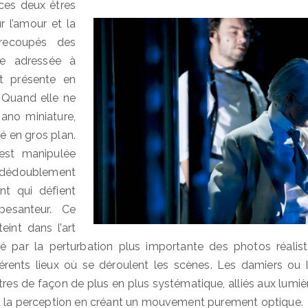
ces deux êtres
r l’amour et la
recoupés des
sse adressée à
est présente en
n. Quand elle ne
iano miniature,
é en gros plan.
 est manipulée
e dédoublement
nt qui défient
pesanteur. Ce
eint dans l’art
mé par la perturbation plus importante des photos réalis
ifférents lieux où se déroulent les scènes. Les damiers ou
res de façon de plus en plus systématique, alliés aux lum
nt la perception en créant un mouvement purement optique.