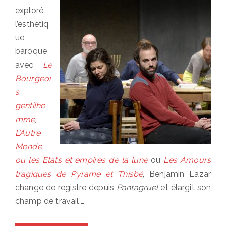
exploré
l’esthétiq
ue
baroque
avec
Le
Bourgeoi
s
gentilho
mme
,
L’Autre
Monde
ou les Etats et empires de la lune
ou
Les Amours
tragiques de Pyrame et Thisbé
, Benjamin Lazar
change de registre depuis
Pantagruel
et élargit son
champ de travail.…