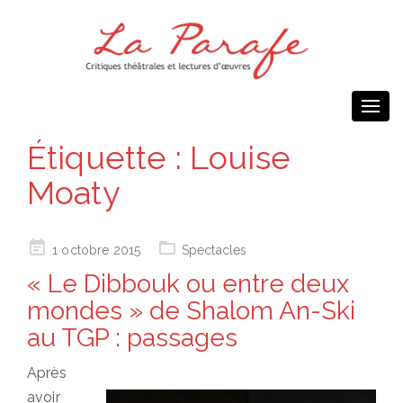
Togg
navi
Étiquette :
Louise
Moaty
Posted
1 octobre 2015
Spectacles
on
« Le Dibbouk ou entre deux
mondes » de Shalom An-Ski
au TGP : passages
Après
avoir