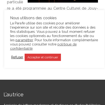
particuliè
re a été programmée au Centre Culturel de Jouy-
le-Moutier. Le projet de Louise Moaty était de faire
Nous utilisons des cookies
voyager ses spectateurs dans les contrées des
La Parafe utilise des cookies pour améliorer
1001 nuits
pendant quatre heures de spectacle
l'expérience sur son site et récolte des données à des
fins statistiques. Vous pouvez à tout moment refuser
avec entracte.…
les cookies optionnels au fonctionnement du site ou
les
paramétrer
. Pour toute information complémentaire
vous pouvez consulter notre
politique de
confidentialité
.
Lire la suite
Refuser
Accepter et continuer
L’autrice