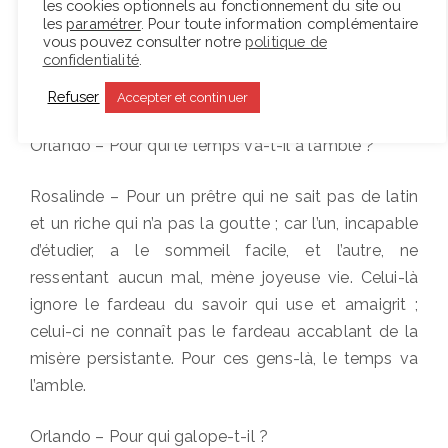
les cookies optionnels au fonctionnement du site ou
fille entre le jour de la promesse de mariage et celui
les
paramétrer
. Pour toute information complémentaire
des noces. L’intervalle ne serait-il que de sept jours,
vous pouvez consulter notre
politique de
confidentialité
.
l’allure du temps y est si inconfortable que cela lui
semble durer sept ans.
Refuser
Accepter et continuer
Orlando – Pour qui le temps va-t-il à l’amble ?
Rosalinde – Pour un prêtre qui ne sait pas de latin
et un riche qui n’a pas la goutte ; car l’un, incapable
d’étudier, a le sommeil facile, et l’autre, ne
ressentant aucun mal, mène joyeuse vie. Celui-là
ignore le fardeau du savoir qui use et amaigrit ;
celui-ci ne connaît pas le fardeau accablant de la
misère persistante. Pour ces gens-là, le temps va
l’amble.
Orlando – Pour qui galope-t-il ?