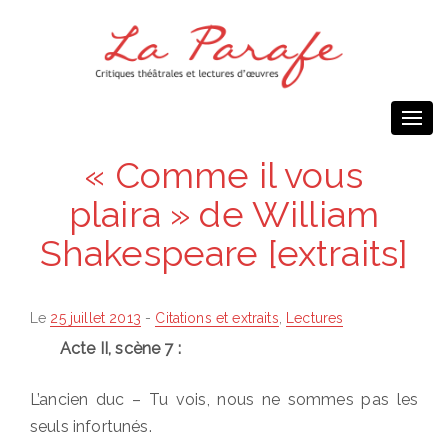
Togg
navi
« Comme il vous
plaira » de William
Shakespeare [extraits]
Posted
Le
25 juillet 2013
-
Citations et extraits
,
Lectures
on
Acte II, scène 7 :
L’ancien duc – Tu vois, nous ne sommes pas les
seuls infortunés.