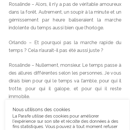
Rosalinde – Alors, il n’y a pas de véritable amoureux
dans la forêt. Autrement, un soupir à la minute et un
gémissement par heure baliseraient la marche
indolente du temps aussi bien que l’horloge.
Orlando – Et pourquoi pas la marche rapide du
temps ? Cela n’aurait-il pas été aussi juste ?
Rosalinde – Nullement, monsieur. Le temps passe à
des allures différentes selon les personnes. Je vous
dirais bien pour qui le temps va l’amble, pour qui il
trotte, pour qui il galope, et pour qui il reste
immobile.
Nous utilisons des cookies
Orlando – Il trotte pour qui, peut-on savoir ?
La Parafe utilise des cookies pour améliorer
l'expérience sur son site et récolte des données à des
Rosalinde – Pardi, il va au grand trot pour une jeune
fins statistiques. Vous pouvez à tout moment refuser