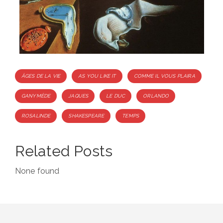
Tags
ÂGES DE LA VIE
AS YOU LIKE IT
COMME IL VOUS PLAIRA
GANYMÈDE
JAQUES
LE DUC
ORLANDO
ROSALINDE
SHAKESPEARE
TEMPS
Related Posts
None found