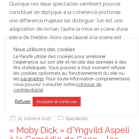
Quoique ces deux spectacles semblent pouvoir
constituer en diptyque à la cohérence profonde,
une différence majeure les distingue : l’un est une
adaptation de roman, l’autre la mise en scène d’une
pièce de théâtre. Alors que l’appel à la scène est
évident dans le deuxième cas, la pratique de
Nous utilisons des cookies
l’adaptation exige de justifier le passage de la page
La Parafe utilise des cookies pour améliorer
l'expérience sur son site et récolte des données à des
à la scène. La nécessité théâtrale manque
fins statistiques. Vous pouvez à tout moment refuser
cependant cruellement, dans La Faculté des rêves.
les cookies optionnels au fonctionnement du site ou
les
paramétrer
. Pour toute information complémentaire
vous pouvez consulter notre
politique de
confidentialité
.
Lire la suite
Refuser
Accepter et continuer
Posted
12 octobre 2021
Spectacles
on
« Moby Dick » d’Yngvild Aspeli