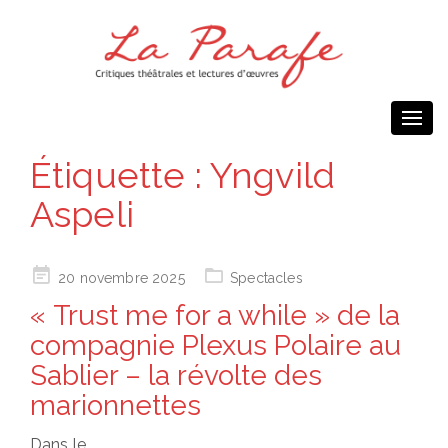
Togg
navi
Étiquette :
Yngvild
Aspeli
Posted
20 novembre 2025
Spectacles
on
« Trust me for a while » de la
compagnie Plexus Polaire au
Sablier – la révolte des
marionnettes
Dans le