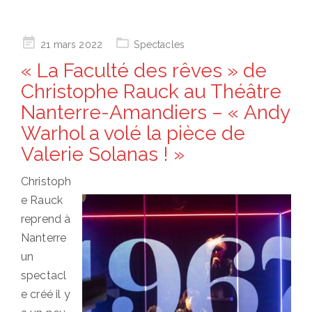
Posted
21 mars 2022
Spectacles
on
« La Faculté des rêves » de
Christophe Rauck au Théâtre
Nanterre-Amandiers – « Andy
Warhol a volé la pièce de
Valerie Solanas ! »
Christoph
e Rauck
reprend à
Nanterre
un
spectacl
e créé il y