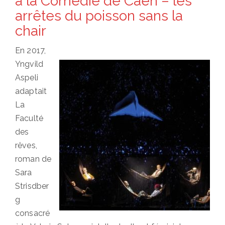
à la Comédie de Caen – les
arrêtes du poisson sans la
chair
En 2017,
Yngvild
Aspeli
adaptait
La
Faculté
des
rêves,
roman de
Sara
Strisdber
g
consacré