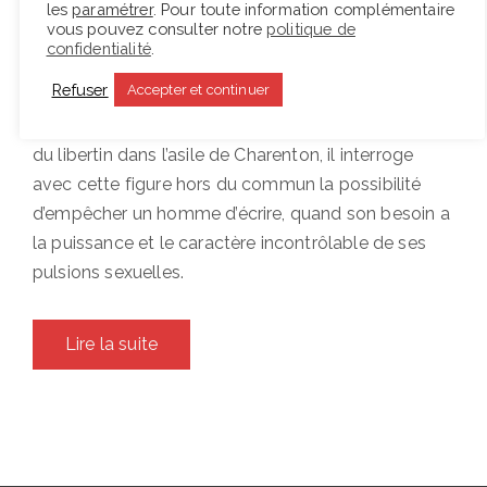
scène, qu’il doit à sa maîtrise des nouvelles
les
paramétrer
. Pour toute information complémentaire
vous pouvez consulter notre
politique de
technologies, qu’avec une figure presque
confidentialité
.
mythique : celle du Marquis de Sade. S’appuyant
Refuser
Accepter et continuer
sur le texte méconnu en France de l’Américain
Doug Wright, Quills, qui imagine les derniers jours
du libertin dans l’asile de Charenton, il interroge
avec cette figure hors du commun la possibilité
d’empêcher un homme d’écrire, quand son besoin a
la puissance et le caractère incontrôlable de ses
pulsions sexuelles.
Lire la suite