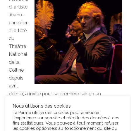
d, artiste
libano-
canadien
à la tête
du
Théâtre
National
de la
Colline
depuis
avril
dernier, a invité pour sa première saison un
compatriote québécois, Robert Lepage. Une
Nous utilisons des cookies
espèce d’aura entoure le théâtre de ce dernier, qui
La Parafe utilise des cookies pour améliorer
rayonne outre-Atlantique et au-delà. Néanmoins, il
l'expérience sur son site et récolte des données à des
fins statistiques. Vous pouvez à tout moment refuser
vient ici moins avec ses talents de magicien de la
les cookies optionnels au fonctionnement du site ou