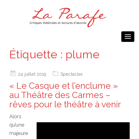
Togg
navi
Étiquette :
plume
Posted
24 juillet 2019
Spectacles
on
« Le Casque et l’enclume »
au Théâtre des Carmes –
rêves pour le théâtre à venir
Alors
qu’une
majeure