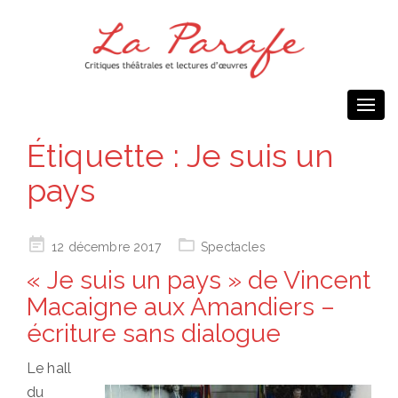
Togg
navi
Étiquette :
Je suis un
pays
Posted
12 décembre 2017
Spectacles
on
« Je suis un pays » de Vincent
Macaigne aux Amandiers –
écriture sans dialogue
Le hall
du