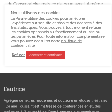
du Conservatoire, mais ce dialogue avec lui-même
se révèle moins puissants que les précédents
Nous utilisons des cookies
dialogues qu’il avait pu mettre en place avec
La Parafe utilise des cookies pour améliorer
l'expérience sur son site et récolte des données à des
Shakespeare
ou
Dostoïevski
.
fins statistiques. Vous pouvez à tout moment refuser
les cookies optionnels au fonctionnement du site ou
les
paramétrer
. Pour toute information complémentaire
Lire la suite
vous pouvez consulter notre
politique de
confidentialité
.
Refuser
Accepter et continuer
L’autrice
Agrégée de lettres modernes et docteure en études théâtrales,
Floriane Toussaint est maîtresse de conférences en études
théâtrales à l’Université de Caen Normandie et membre du